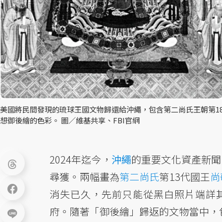
美國將民間發現的琉球王國文物歸還給沖繩，包含第二尚氏王朝第1
想御後繪的色彩。 圖／維基共享、FBI官網
2024年迄今，
沖繩
的重要文化資產新聞
尋獲。兩幅畫為
第二尚氏
第13代國王
尚
消失已久，先前只能從黑白照片端詳
府。隨著「御後繪」歸返的文物當中，包