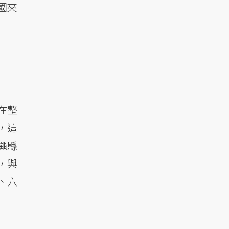
國夾
在整
，這
繩縣
，與
、六