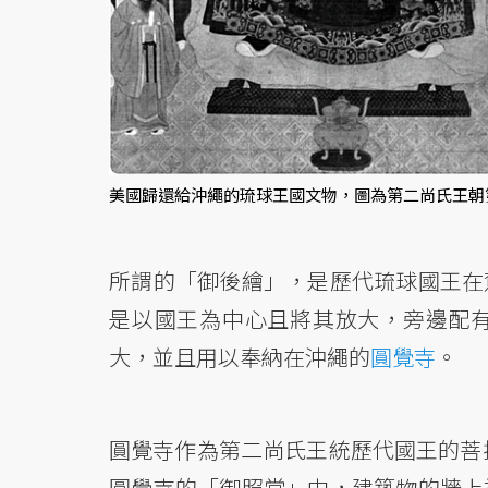
美國歸還給沖繩的琉球王國文物，圖為第二尚氏王朝第
所謂的「御後繪」，是歷代琉球國王在
是以國王為中心且將其放大，旁邊配
大，並且用以奉納在沖繩的
圓覺寺
。
圓覺寺作為第二尚氏王統歷代國王的菩提
圓覺寺的「御照堂」中，建築物的牆上