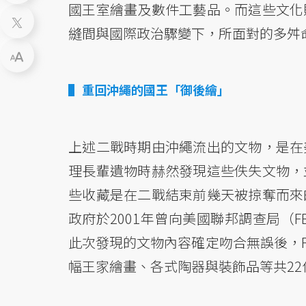
國王室繪畫及數件工藝品。而這些文化
縫間與國際政治驟變下，所面對的多舛
重回沖繩的國王「御後繪」
上述二戰時期由沖繩流出的文物，是在
理長輩遺物時赫然發現這些佚失文物，
些收藏是在二戰結束前幾天被掠奪而來
政府於2001年曾向美國聯邦調查局（
此次發現的文物內容確定吻合無誤後，F
幅王家繪畫、各式陶器與裝飾品等共22