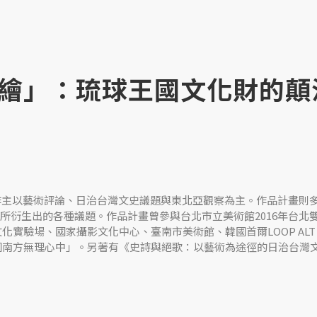
繪」：琉球王國文化財的顛
寫作主以藝術評論、日治台灣文史議題與東北亞觀察為主。作品計畫則
所衍生出的各種議題。作品計畫曾參與台北市立美術館2016年台北
當代文化實驗場、國家攝影文化中心、臺南市美術館、韓國首爾LOOP ALT
「帝國南方無理心中」。另著有《史詩與絕歌：以藝術為途徑的日治台灣