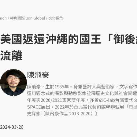
udn
轉角國際 udn Global
文化視角
美國返還沖繩的國王「御後
流離
陳飛豪
陳飛豪，生於1985年。身兼藝評人與藝術家，文字
運用觀念式的攝影與動態影像詮釋歷史文化與社會變遷
年展與2020/2021東京雙年展，亦曾於C-lab台灣
SPACE展出。2022年於台北當代藝術館舉辦個展
史探索（陳飛豪作品 2013-2020）》
2024-03-26