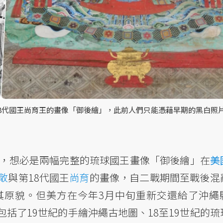
8代國王尚育王的畫像「御後繪」，此前人們只能憑藉早期的黑白照
，想必是兩幅完整的琉球國王畫像「御後繪」在
美
敬
與第18代國王
尚育
的畫像，自二戰期間至戰後混
其原貌。但美方在今年3月中旬重新交還給了沖繩
括了19世紀的手繪沖繩古地圖、18至19世紀的琉