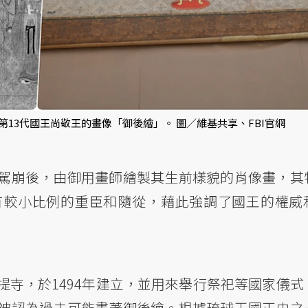
13代國王尚敬王的畫像「御後繪」。 圖／維基共享、FBI官網
駕崩後，由御用畫師繪製其生前樣貌的肖像畫，其
有較小比例的重臣和隨從，藉此強調了國王的權威
寺，於1494年建立，並用來舉行祭祀等國家儀式
被認為過去可能畫著御後繪。根據琉球王國正史之