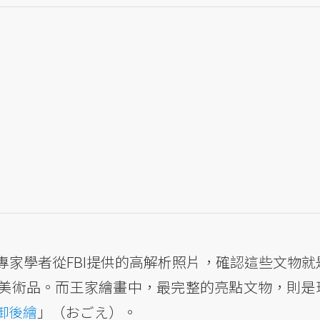
家學者從FBI提供的高解析照片，確認這些文物就
美術品。而王家繪畫中，最完整的亮點文物，則是
御後繪
」（おごえ）。