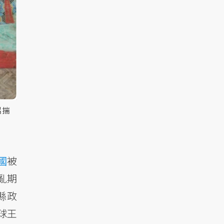
片揣
國
被
亂期
縣政
球王