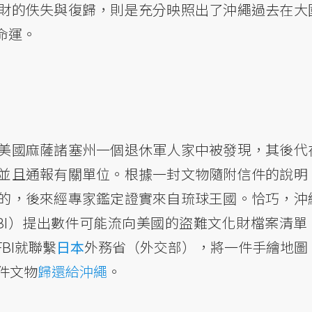
財的佚失與復歸，則是充分映照出了沖繩過去在大
命運。
美國麻薩諸塞州一個退休軍人家中被發現，其後代
並且通報有關單位。根據一封文物隨附信件的說明
的，後來經專家鑑定證實來自琉球王國。恰巧，沖
FBI）提出數件可能流向美國的盜難文化財檔案清單
BI就聯繫
日本
外務省（外交部），將一件手繪地圖
件文物
歸還給沖繩
。