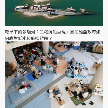
乾旱下的多瑙河：二戰沉船重現，塞爾維亞政府如
何應對低水位航運難題？