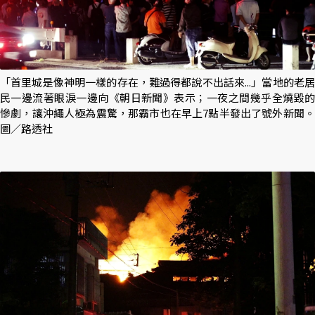
「首里城是像神明一樣的存在，難過得都說不出話來...」當地的老居
民一邊流著眼淚一邊向《朝日新聞》表示；一夜之間幾乎全燒毀的
慘劇，讓沖繩人極為震驚，那霸市也在早上7點半發出了號外新聞。
圖／路透社