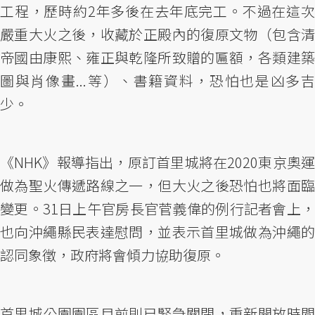
工程，歷時約2年多後在去年底完工。不過在這次
嚴重大火之後，收藏於正殿內的復原文物（包含清
帝國由康熙、雍正與乾隆所致贈的匾額，各類建築
圖與肖像畫...等）、書籍資料，恐怕也是凶多吉
少。
《NHK》報導指出，原訂首里城將在2020東京奧運
做為聖火傳遞路線之一，但大火之後恐怕也將面臨
變更。31日上午官房長官菅義偉的例行記者會上，
也向沖繩縣民表達慰問，並表示首里城做為沖繩的
認同象徵，政府將會傾力協助復原。
首里城公園園區目前則已緊急關閉，重新開放時間