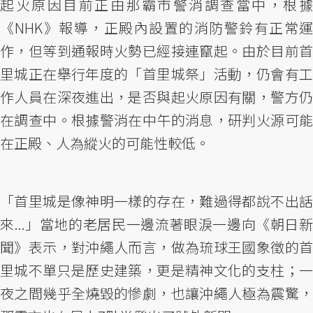
起火原因目前正由那霸市警消調查當中，根據
《NHK》報導，正殿內設置的消防警鈴有正常運
作，但等到通報時火勢已經接連竄起。由於目前首
里城正在舉行年度的「首里城祭」活動，仍會有工
作人員在深夜進出，是否與起火原因有關，警方仍
在調查中。根據警消在中午的消息，研判火源可能
在正殿、人為縱火的可能性較低。
「首里城是像神明一樣的存在，難過得都說不出話
來...」當地的老居民一邊流著眼淚一邊向《朝日新
聞》表示，對沖繩人而言，做為琉球王國象徵的首
里城不單只是歷史建築，更是精神文化的支柱；一
夜之間幾乎全燒毀的慘劇，也讓沖繩人極為震驚，