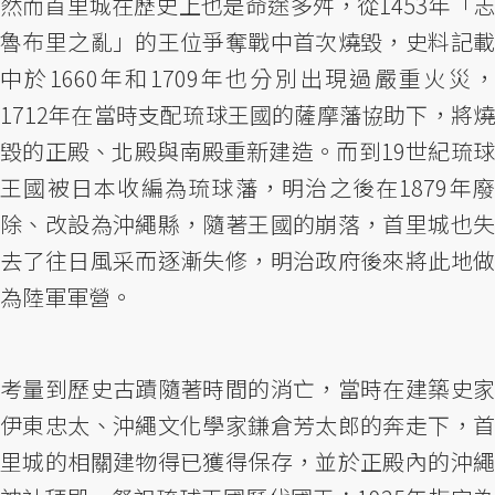
然而首里城在歷史上也是命途多舛，從1453年「志
魯布里之亂」的王位爭奪戰中首次燒毀，史料記載
中於1660年和1709年也分別出現過嚴重火災，
1712年在當時支配琉球王國的薩摩藩協助下，將燒
毀的正殿、北殿與南殿重新建造。而到19世紀琉球
王國被日本收編為琉球藩，明治之後在1879年廢
除、改設為沖繩縣，隨著王國的崩落，首里城也失
去了往日風采而逐漸失修，明治政府後來將此地做
為陸軍軍營。
考量到歷史古蹟隨著時間的消亡，當時在建築史家
伊東忠太、沖繩文化學家鎌倉芳太郎的奔走下，首
里城的相關建物得已獲得保存，並於正殿內的沖繩