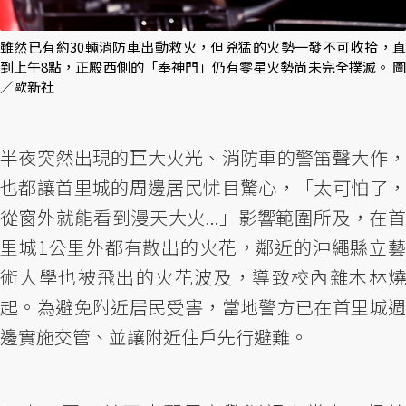
雖然已有約30輛消防車出動救火，但兇猛的火勢一發不可收拾，直
到上午8點，正殿西側的「奉神門」仍有零星火勢尚未完全撲滅。 圖
／歐新社
半夜突然出現的巨大火光、消防車的警笛聲大作，
也都讓首里城的周邊居民怵目驚心，「太可怕了，
從窗外就能看到漫天大火...」影響範圍所及，在首
里城1公里外都有散出的火花，鄰近的沖繩縣立藝
術大學也被飛出的火花波及，導致校內雜木林燒
起。為避免附近居民受害，當地警方已在首里城週
邊實施交管、並讓附近住戶先行避難。