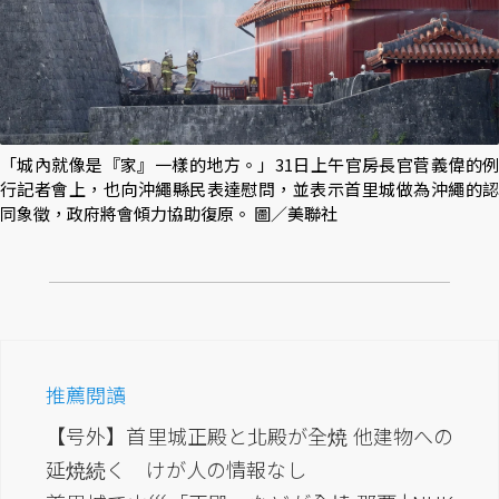
「城內就像是『家』一樣的地方。」31日上午官房長官菅義偉的例
行記者會上，也向沖繩縣民表達慰問，並表示首里城做為沖繩的認
同象徵，政府將會傾力協助復原。 圖／美聯社
推薦閱讀
【号外】首里城正殿と北殿が全焼 他建物への
延焼続く けが人の情報なし