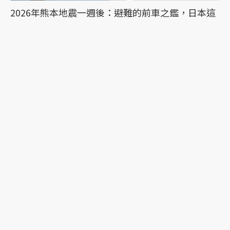
2026年熊本地震一週後：避難的前車之鑑，日本這
次能降低「災害關聯死」嗎？
時隔10年的惡夢：令和8年熊本地震目前已知13
死，須提防1周內再有強震