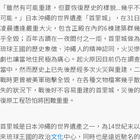
「雖然有可能重建，但要恢復歷史的樣貌...幾乎不
可能。」日本沖繩的世界遺產「首里城」，在31日
凌晨遭逢嚴重大火，包含正殿在內的6棟建築群幾
乎全毀；百年古蹟在一夜間付之一炬，首里城做為
琉球王國的歷史象徵、沖繩人的精神認同，火災慘
劇也讓當地住民極為痛心。起火原因目前仍在調查
當中，然而歷史上已先後歷經多次火災與重建，二
戰時更曾被美軍砲擊全毀，在各種文物檔案幾乎散
失的狀況下，戰後好不容易重建的首里城，災後的
復原工程恐怕將困難重重。
首里城是日本沖繩的世界遺產之一，為14世紀末以
來琉球王國的政治
文化
中心，同時也是遠近馳名