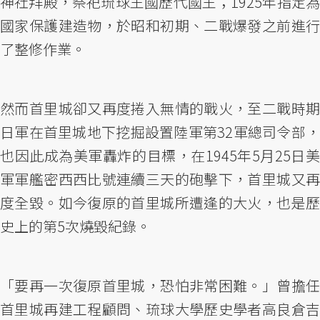
神社拜殿，祭祀琉球王國歷代國王；1925年指定為
國家保護建造物，於昭和初期、二戰爆發之前進行
了整修作業。
然而首里城卻又再度捲入無情的戰火，至二戰時期
日軍在首里城地下挖掘設置陸軍第32軍總司令部，
也因此成為美軍轟炸的目標，在1945年5月25日美
軍軍艦密西西比號連續三天的砲擊下，首里城又再
度全毀。如今復原的首里城所遭逢的大火，也是歷
史上的第5次燒毀紀錄。
「要再一次復原首里城，恐怕非常困難。」曾擔任
首里城再建工程顧問、琉球大學歷史學者高良倉吉