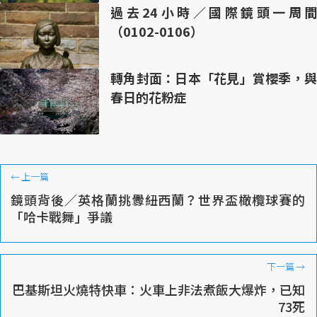
過去24小時／國際鏡頭一周間
（0102-0106）
轉角封面：日本「花見」賞櫻季，與
春日的花粉症
←
上一篇
鏡頭背後／英格蘭挑釁紐西蘭？世界盃橄欖球賽的
「哈卡戰舞」爭議
下一篇
→
巴基斯坦火燒特快車：火車上非法煮飯大爆炸，已知
73死