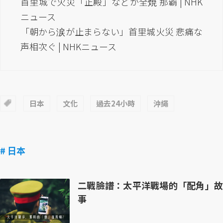
首里城で火災「正殿」などが全焼 那覇 | NHK
ニュース
「朝から涙が止まらない」首里城火災 悲痛な
声相次ぐ | NHKニュース
日本
文化
過去24小時
沖繩
# 日本
二戰臉譜：太平洋戰場的「配角」故
事