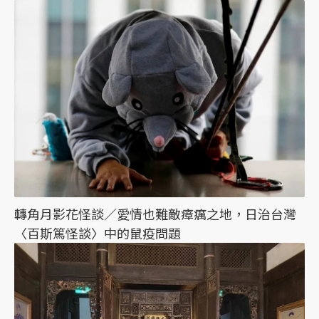
轉角月影花怪談／愛情也難敵瘴癘之地，日治台灣
〈百斯篤怪談〉中的鼠疫問題