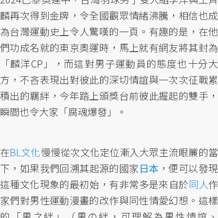
麟再次得到金牌，令全國觀眾情緒沸騰，相信也成
為台灣運動史上令人驚嘆的一頁。有趣的是，在他
們功成名就的東京奧運時，馬上就有網友將其封為
「麟洋CP」，而這對男子運動員的態度也十分大
方，不吝表現出對彼此的深切情誼與一次次征戰累
積出的羈絆，今年踏上頒獎台前彼此握起的雙手，
瞬間也令大家「腐魂爆發」。
在
BL文化
慢慢從次文化定位漸入大眾主流眼簾的
下，如果我們回溯其起源的國家
日本
，便可以發
這種文化現象的最初始，有非常多是來自於
同人
家們對男性運動漫畫的改作與同性情愛幻想。這樣
的「男之絆」（男の絆，可理解為男性情誼、