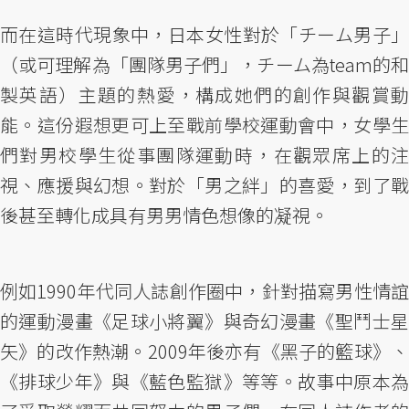
而在這時代現象中，日本女性對於「チーム男子」
（或可理解為「團隊男子們」，チーム為team的和
製英語）主題的熱愛，構成她們的創作與觀賞動
能。這份遐想更可上至戰前學校運動會中，女學生
們對男校學生從事團隊運動時，在觀眾席上的注
視、應援與幻想。對於「男之絆」的喜愛，到了戰
後甚至轉化成具有男男情色想像的凝視。
例如1990年代同人誌創作圈中，針對描寫男性情誼
的運動漫畫《足球小將翼》與奇幻漫畫《聖鬥士星
矢》的改作熱潮。2009年後亦有《黑子的籃球》、
《排球少年》與《藍色監獄》等等。故事中原本為