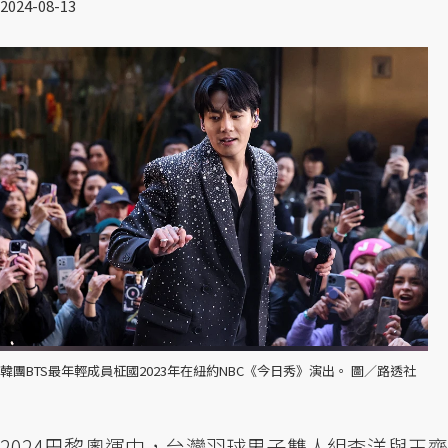
2024-08-13
韓團BTS最年輕成員柾國2023年在紐約NBC《今日秀》演出。 圖／路透社
2024巴黎奧運中，台灣羽球男子雙人組李洋與王齊