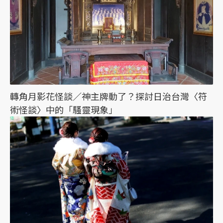
轉角月影花怪談／神主牌動了？探討日治台灣〈符
術怪談〉中的「騷靈現象」