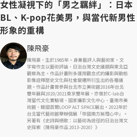
女性凝視下的「男之羈絆」：日本
BL、K-pop花美男，與當代新男性
形象的重構
陳飛豪
陳飛豪，生於1985年。身兼藝評人與藝術家，文
字寫作主以藝術評論、日治台灣文史議題與東北亞
觀察為主。作品計畫則多運用觀念式的攝影與動態
影像詮釋歷史文化與社會變遷所衍生出的各種議
題。作品計畫曾參與台北市立美術館2016年台北
雙年展與2020/2021東京雙年展，亦曾於C-lab台
灣當代文化實驗場、國家攝影文化中心、臺南市美
術館、韓國首爾LOOP ALT SPACE展出。2022年於
台北當代藝術館舉辦個展「帝國南方無理心中」。
另著有《史詩與絕歌：以藝術為途徑的日治台灣文
史探索（陳飛豪作品 2013-2020）》