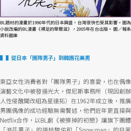
BL題材的漫畫於1990年代的日本興盛，台灣很快也受其影響。圖為
小說改編的BL漫畫《裸足的華爾滋》，2005年在台出版。 圖／報系
資料圖庫
▌從日本「團隊男子」到韓團花美男
東亞女性消費者對「團隊男子」的喜愛，也在偶像
演藝文化中被發揚光大，傑尼斯事務所（現因創辦
人性侵醜聞改組為星達拓）在1962年成立後，推廣
男團偶像的成功經驗無需贅述，他們近年更直接與
Netflix合作，以BL劇《被擦掉的初戀》讓旗下團體
「浪花男子」的道枝駿佑和「Snow man」的目黑