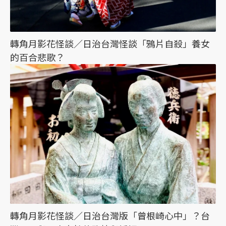
轉角月影花怪談／日治台灣怪談「鴉片自殺」養女
的百合悲歌？
轉角月影花怪談／日治台灣版「曾根崎心中」？台