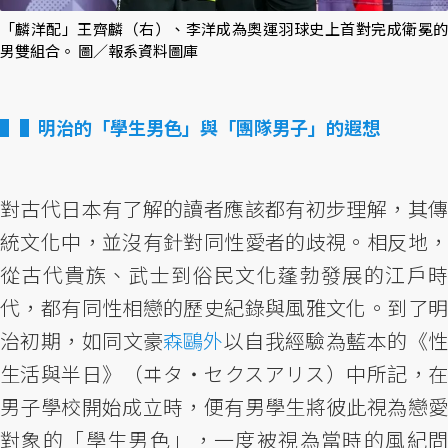
「麟洋配」王齊麟（右）、李洋成為奧運羽球史上首對完成衛冕的
男雙組合。 圖／報系資料圖庫
▌明治的「學生男色」與「團隊男子」的遐想
對古代日本有了解的讀者應該都有初步理解，其傳
統文化中，並沒有針對同性愛者的歧視。相反地，
從古代貴族、武士到俗民文化蓬勃發展的江戶時
代，都有同性相戀的歷史紀錄與風雅文化。到了明
治初期，如同文豪
森鷗外
以自我經驗為藍本的《
生活與半日》（ヰタ・セクスアリス）中所記，在
男子學校開始成立時，便有男學生將彼此視為戀愛
對象的「學生男色」，一度被視為當時的風紀問