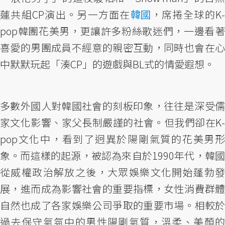
蓮共組CP演出。另一方面在
韓國
，席捲全球的K
pop韓團花美男，更讓許多粉絲歌迷們，一邊看著
喜愛的男團成員不經意的親密互動，同時也會在心
中默默玩起「湊CP」的遊戲與BL式的情愛遐想。
多數外國人對韓國社會的刻板印象，往往是深受儒
家文化影響、家父長制嚴謹的社會。但我們卻在K-
pop文化中，看到了迥異於陽剛氣質的花美男形
象。而這樣的起源，被認為來自於1990年代，韓國
從威權政治解放之後，大眾娛樂文化開始蓬勃發
展，進而成為影響社會的重要指標，女性消費群體
自然也成了各家娛樂公司爭取的重要市場。相較於
過去保守氣氛中的男性陽剛氣質，溫柔、美顏的