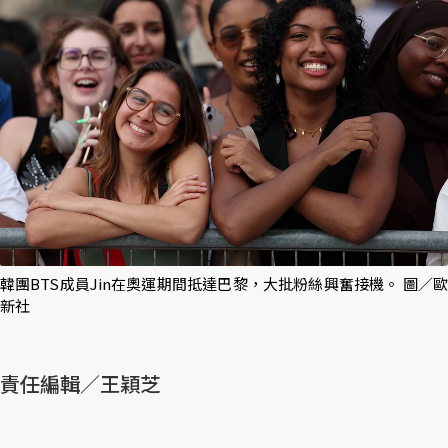
韓團BTS成員Jin在奧運期間抵達巴黎，大批粉絲興奮接機。 圖／歐
新社
責任編輯／王穎芝