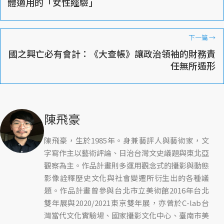
體適用的「女性經驗」
下一篇
→
國之興亡必有會計：《大查帳》讓政治領袖的財務責
任無所遁形
陳飛豪
陳飛豪，生於1985年。身兼藝評人與藝術家，文
字寫作主以藝術評論、日治台灣文史議題與東北亞
觀察為主。作品計畫則多運用觀念式的攝影與動態
影像詮釋歷史文化與社會變遷所衍生出的各種議
題。作品計畫曾參與台北市立美術館2016年台北
雙年展與2020/2021東京雙年展，亦曾於C-lab台
灣當代文化實驗場、國家攝影文化中心、臺南市美