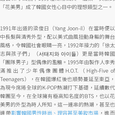
「花美男」成了韓國女性心目中的理想類型之一。
1991年出道的梁俊日（Yang Joon-il）在當時便以
中長髮與清秀外型，配以美式曲風扭動身軀的舞台
風格，令韓國社會眼睛一亮，1992年接力的「徐太
志與孩子們」（서태지와 아이들）更是當時韓國
「團隊男子」型偶像的濫觴。1995年由製作人李秀
滿推出了少年偶像團體H.O.T.（High-Five of
Teenagers），在韓國爆紅後也順勢蔓延至東亞，
為現今席捲全球的K-POP熱潮打下基礎，延續數代
韓團至今，在全球擁有極高知名度的BTS，也以花
美男的外型為時人所知。這一連串的熱潮，甚至也
連帶
影響韓國男性時尚、理容甚至美妝市場
，進