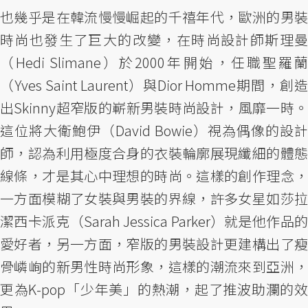
也幾乎是在韓流慢慢崛起的千禧年代，歐洲的男裝
時尚也發生了巨大的改變，在時尚設計師斯理曼
（Hedi Slimane）於2000年開始，任職聖羅蘭
（Yves Saint Laurent）與Dior Homme期間，創造
出Skinny超窄版的嶄新男裝時尚設計，風靡一時。
這位將大衛鮑伊（David Bowie）視為偶像的設計
師，認為利用極度合身的衣裝輪廓展現纖細的體態
線條，才是其心中理想的時尚。這樣的創作理念，
一方面模糊了女裝與男裝的界線，許多女星如莎拉
潔西卡派克（Sarah Jessica Parker）就是他作品的
愛好者，另一方面，窄版的男裝設計更建構出了瘦
骨嶙峋的新男性時尚形象，這樣的潮流來到亞洲，
更為K-pop「少年美」的熱潮，起了推波助瀾的效