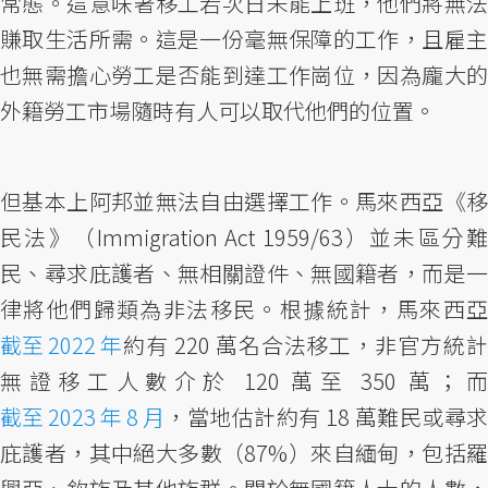
常態。這意味著移工若次日未能上班，他們將無法
賺取生活所需。這是一份毫無保障的工作，且雇主
也無需擔心勞工是否能到達工作崗位，因為龐大的
外籍勞工市場隨時有人可以取代他們的位置。
但基本上阿邦並無法自由選擇工作。馬來西亞《移
民法》（Immigration Act 1959/63）並未區分難
民、尋求庇護者、無相關證件、無國籍者，而是一
律將他們歸類為非法移民。根據統計，馬來西亞
截至 2022 年
約有 220 萬名合法移工，非官方統計
無證移工人數介於 120 萬至 350 萬；而
截至 2023 年 8 月
，當地估計約有 18 萬難民或尋求
庇護者，其中絕大多數（87%）來自緬甸，包括羅