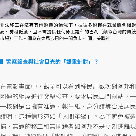
非法移工在沒有其他選擇的情況下，往往多選擇在就業機會相對
高、房租低廉、且不需提供任何勞工證件的巴剎（類似台灣的傳統
市場）工作。圖為在東馬沙巴的一間魚市。 圖／美聯社
警察盤查與社會目光的「雙重針對」？
在電影畫面中，觀眾可以看到移民局數次對阿邦和
阿迪的組屋進行突擊檢查，要求居民出門罰站，一
一核對是否擁有准證、報生紙、身分證等合法居民
證明，這種情形宛如「人間牢獄」。為了避免被逮
捕，無證的移工和無國籍者如阿邦不是立刻逃離現