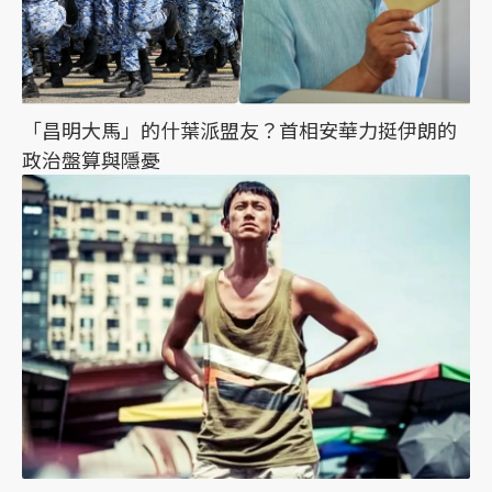
「昌明大馬」的什葉派盟友？首相安華力挺伊朗的
政治盤算與隱憂