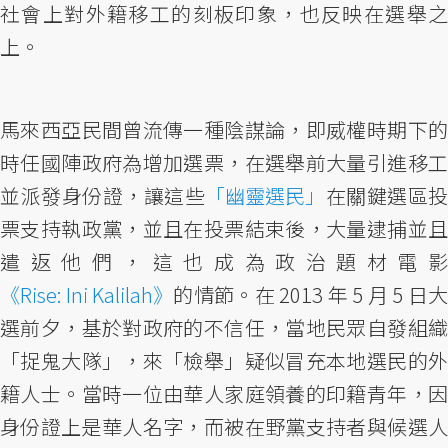
社會上對外籍移工的刻板印象，也反映在選舉之
上。
馬來西亞民間曾流傳一種陰謀論，即威權時期下的
時任國陣政府為增加選票，在選舉前大量引進移工
並派發身份證，讓這些
「幽靈選民」
在關鍵選區投
票支持執政黨，並且在投票結束後，大量逮捕並且
遣返他們，這也成為政治題材電影
《Rise: Ini Kalilah》
的情節。在 2013 年 5 月 5 日大
選前夕，基於對政府的不信任，當地民眾自發組織
「捉鬼大隊」，來「檢舉」疑似冒充本地選民的外
籍人士。當時一位由華人家庭領養的印籍青年，因
身份證上是華人名字，而被在野黨支持者與候選人