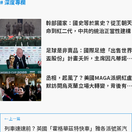
# 深度專欄
幹部國家：國史等於黨史？從王朝天
命到紅二代，中共的統治正當性建構
足球是非賣品：國際足總「出售世界
盃股份」計畫夭折，主席因凡蒂諾面
臨倒台危機？
丞相，起風了？美國MAGA派網紅盧
默訪問烏克蘭立場大轉變，背後有哪
些考量
←
上一篇
列車速速前？英國「霍格華茲特快車」雅各派號蒸汽