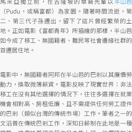
馬來亞獨立前，在吉隆坡的華裔先輩以
半山芭
（Pudu，或稱富都）為家園。隨著時間流逝，第
二、第三代子孫遷出，留下了這片曾經繁榮的土
地。正如電影《富都青年》所描繪的那樣，半山芭
如今成了移工、無國籍者、難民等社會邊緣社群的
首遷居住地。
電影中，無國籍者阿邦在半山芭的巴剎以其廉價勞
動力，換取微薄薪資。電影反映了現實世界：非法
移工在沒有其他選擇的情況下，往往多選擇在就業
機會相對高、房租低廉、且不需提供任何勞工證件
的巴剎（類似台灣的傳統市場）工作。筆者之一的
文滔曾在傳統巴剎工作，深知日薪制在此地是一種