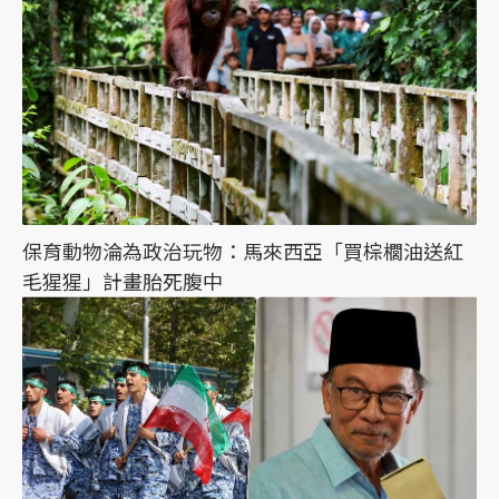
保育動物淪為政治玩物：馬來西亞「買棕櫚油送紅
毛猩猩」計畫胎死腹中