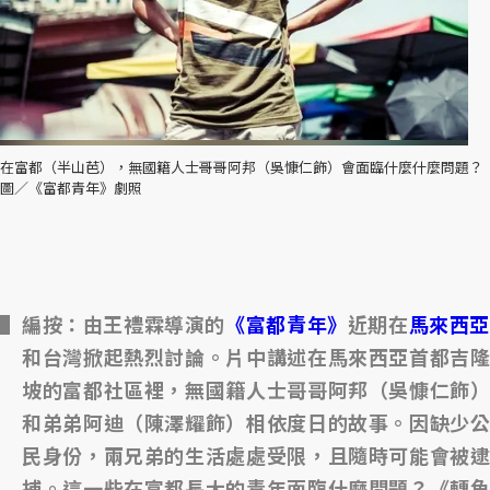
在富都（半山芭），無國籍人士哥哥阿邦（吳慷仁飾）會面臨什麼什麼問題？
圖／《富都青年》劇照
編按：由王禮霖導演的
《富都青年》
近期在
馬來西
和台灣掀起熱烈討論。片中講述在馬來西亞首都吉隆
坡的富都社區裡，無國籍人士哥哥阿邦（吳慷仁飾）
和弟弟阿迪（陳澤耀飾）相依度日的故事。因缺少公
民身份，兩兄弟的生活處處受限，且隨時可能會被逮
捕。這一些在富都長大的青年面臨什麼問題？《轉角