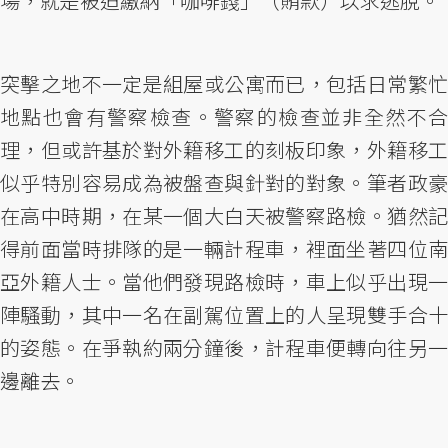
場，就是被迫繳納「咖啡錢」（賄款）以求逃脫。
突擊之地不一定是組屋或公寓而已，包括日常繁忙
地點也會有警察檢查。警察的檢查並非全然不合
理，但或許基於對外籍移工的刻板印象，外籍移工
似乎特別容易成為被盤查與針對的對象。筆者政豪
在高中時期，在某一個大白天被警察路檢。猶然記
得前面當時排隊的是一輛計程車，裡面坐著四位南
亞外籍人士。當他們發現路檢時，車上似乎出現一
陣騷動，其中一名在副駕位置上的人呈現雙手合十
的姿態。在爭執約兩分鐘後，計程車便轉向往另一
邊離去。