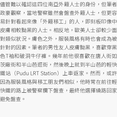
儘管難以確認這四位南亞外籍人士的身份，但筆者
政豪觀察，當地警察雖然會盤查外籍人士，但更容
易針對看起來像「外籍移工」的人，即刻板印像中
皮膚相較黝黑的人士。相反地，歐美人士卻較少面
對類似狀況。膚色之外，服裝風格有時也會成為被
針對的因素。筆者的男性友人皮膚黝黑，喜歡穿黑
色T袖和破洞牛仔褲。幾年前他很喜歡在唐人街如
茨廠街和半山芭逛街，然後晚上就到半山芭的輕快
鐵站（Pudu LRT Station）上車返家。然而，或許
因為服裝風格與移工朋友們相似，他時常在前往輕
快鐵的路上被警察攔下盤查，最終他選擇繞路回家
避免盤查。