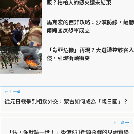
販？柏柏人的怒火還未結束
馬克宏的西非攻略：沙漠防線，薩赫
爾跨國反恐軍成立
「肯亞危機」再現？大選遭控駭客入
侵，引爆街頭衝突
←
上一篇
從元日戰爭到相撲外交：蒙古如何成為「親日國」？
下一篇
→
「怯，你就輸一世！」香港831街頭惡戰的見證實錄