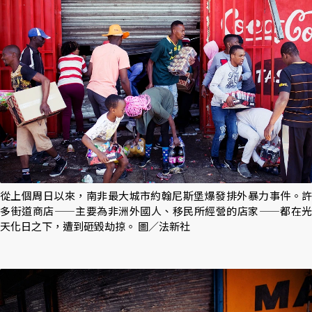
從上個周日以來，南非最大城市約翰尼斯堡爆發排外暴力事件。許
多街道商店——主要為非洲外國人、移民所經營的店家——都在光
天化日之下，遭到砸毀劫掠。 圖／法新社