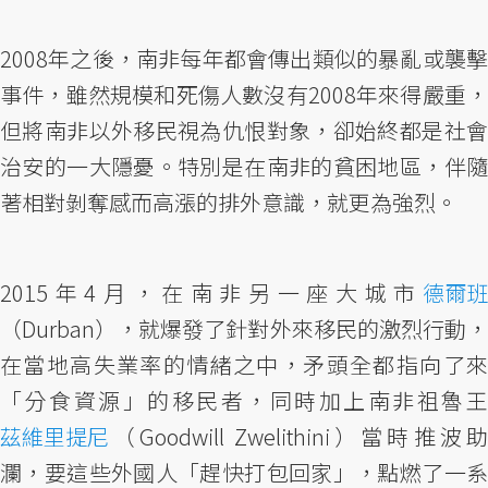
2008年之後，南非每年都會傳出類似的暴亂或襲擊
事件，雖然規模和死傷人數沒有2008年來得嚴重，
但將南非以外移民視為仇恨對象，卻始終都是社會
治安的一大隱憂。特別是在南非的貧困地區，伴隨
著相對剝奪感而高漲的排外意識，就更為強烈。
2015年4月，在南非另一座大城市
德爾班
（Durban），就爆發了針對外來移民的激烈行動，
在當地高失業率的情緒之中，矛頭全都指向了來
「分食資源」的移民者，同時加上南非祖魯王
茲維里提尼
（Goodwill Zwelithini）當時推波助
瀾，要這些外國人「趕快打包回家」，點燃了一系