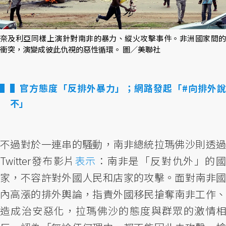
奈及利亞同樣上演針對南非的暴力、縱火攻擊事件。非洲國家間的
衝突，演變成彼此仇視的惡性循環。 圖／美聯社
▌官方態度「反排外暴力」；網路發起「#向排外說
不」
不過對於一連串的騷動，南非總統拉瑪佛沙則透過
Twitter發布影片
表示
：南非是「反對仇外」的
家，不容許對外國人民和店家的攻擊。面對南非國
內高漲的排外輿論，指責外國移民搶奪南非工作、
造成治安惡化，拉瑪佛沙的態度與群眾的激情相