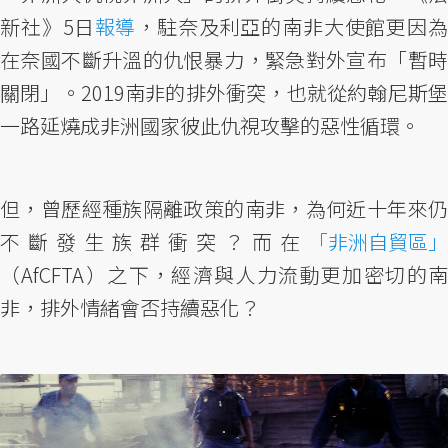
新社》5日
報導
，駐奈及利亞的南非大使館更因為
在奈國不斷升溫的仇恨暴力，緊急對外宣布「暫時
關閉」。2019南非的排外衝突，也就從約翰尼斯堡
一路延燒成非洲國家彼此仇視攻擊的惡性循環。
但，曾歷經種族隔離政策的南非，為何近十年來仍
不斷發生族群衝突？而在
「非洲自貿區」
（AfCFTA）之下，經濟與人力流動更加密切的南
非，排外情緒會否持續惡化？