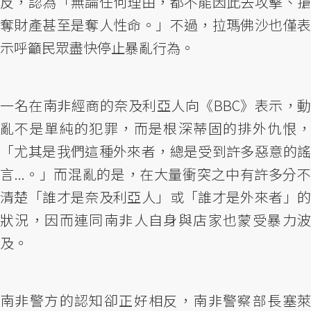
反，認為「無論任何理由，都不能因此去攻擊、搶
奪財產甚至是奪人性命。」不過，拉瑪佛沙也僅表
示呼籲民眾盡快停止暴亂行為。
一名在南非經商的奈及利亞人向《BBC》表示，動
亂不是單純的犯罪，而是根深蒂固的排外仇恨，
「尤其是我們這種外來者，總是受到許多惡意的謠
言...。」而混亂的是，在大量衝突之中有許多分不
清楚「誰才是奈及利亞人」或「誰才是外來者」的
狀況，因而連同南非人自身與店家也蒙受暴力波
及。
南非警方的認知卻正好相反，南非警察部長塞萊