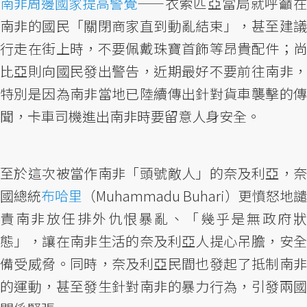
南非周邊國家提高警覺
——衣索匹亞當局就呼籲在
南非的國民「關閉商家直到動亂結束」，甚至建議
行走在街上時，不要佩戴珠寶首飾等昂貴配件；尚
比亞則向國民發出警告，近期最好不要前往南非，
特別是因為南非當地已陸續傳出針對貨車襲擊的傳
聞，卡車司機進出南非時要留意人身安全。
至於這次被當作南非「頭號敵人」的奈及利亞，奈
國總統
布哈里
（Muhammadu Buhari）更憤怒地譴
責南非放任排外仇恨暴亂、「幾乎是無政府狀
態」，讓在南非生活的奈及利亞人提心吊膽，安全
備受威脅。同時，奈及利亞民間也發起了抵制南非
的運動，甚至發生針對南非的暴力行為，引發兩國