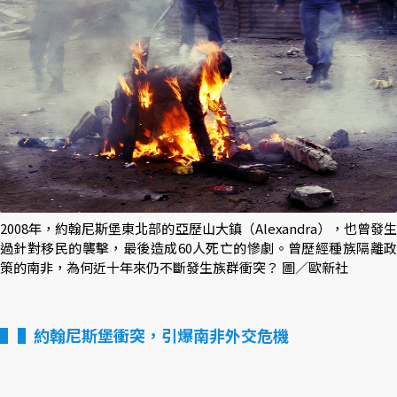
2008年，約翰尼斯堡東北部的亞歷山大鎮（Alexandra），也曾發生
過針對移民的襲擊，最後造成60人死亡的慘劇。曾歷經種族隔離政
策的南非，為何近十年來仍不斷發生族群衝突？ 圖／歐新社
▌約翰尼斯堡衝突，引爆南非外交危機