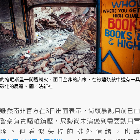
約翰尼斯堡一間遭縱火、面目全非的店家，在餘燼殘骸中還有一具
碳化的屍體。 圖／法新社
雖然南非官方在3日出面表示，街頭暴亂目前已由
警察負責驅離鎮壓，局勢尚未演變到需要動用軍
隊。但看似失控的排外情緒，也讓