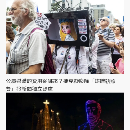
公廣媒體的費用從哪來？捷克擬廢除「媒體執照
費」掀新聞獨立疑慮