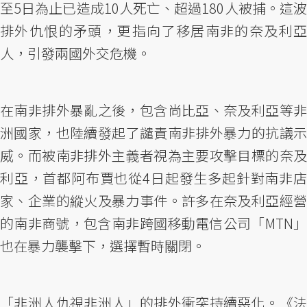
至5日為止已造成10人死亡、超過180人被捕。這波
排外仇恨的矛頭，更指向了移居南非的奈及利亞
人，引發兩國外交危機。
在南非排外暴亂之後，包含尚比亞、奈及利亞等非
洲國家，也陸續發起了譴責南非排外暴力的抗議示
威。而被南非排外主義者視為主要攻擊目標的奈及
利亞，首都阿布賈也從4日起發生多起針對南非店
家、企業的縱火及暴力事件。許多在奈及利亞經營
的南非商號，包含南非跨國移動電信公司「MTN」
也在暴力襲擊下，選擇暫時關閉。
「非洲人仇視非洲人」的排外衝突持續惡化。《法