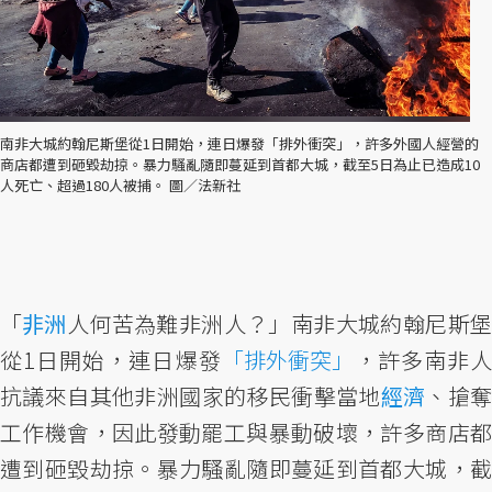
南非大城約翰尼斯堡從1日開始，連日爆發「排外衝突」，許多外國人經營的
商店都遭到砸毀劫掠。暴力騷亂隨即蔓延到首都大城，截至5日為止已造成10
人死亡、超過180人被捕。 圖／法新社
「
非洲
人何苦為難非洲人？」南非大城約翰尼斯
從1日開始，連日爆發
「排外衝突」
，許多南非人
抗議來自其他非洲國家的移民衝擊當地
經濟
、搶
工作機會，因此發動罷工與暴動破壞，許多商店都
遭到砸毀劫掠。暴力騷亂隨即蔓延到首都大城，截