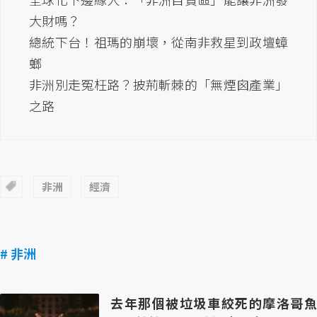
大財嗎？
總統下台！祖瑪的崩壞，從南非救星到政壇蟑
螂
非洲別走冤枉路？披荊斬棘的「無煙囪產業」
之路
非洲
經濟
# 非洲
去年那個被垃圾車絞死的摩洛哥魚