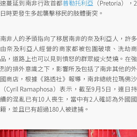
速蔓延到南非行政首都
普勒托利亞
（Pretoria），
日時更發生多起襲擊移民的肢體衝突。
南非人的矛頭指向了移居南非的奈及利亞人，許多
由奈及利亞人經營的商家都被包圍破壞、洗劫商
品，道路上也可以見到憤怒的群眾縱火焚燒。在強
烈的排外意識之下，影響所及包括了南非其他的外
國商店，根據《路透社》報導，南非總統拉瑪佛沙
（Cyril Ramaphosa）表示，截至9月5日，連日持
續的混亂已有10人喪生，當中有2人確認為外國國
籍，並且已有超過180人被逮捕。