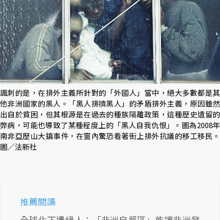
諷刺的是，在排外主義所針對的「外國人」當中，絕大多數都是其
他非洲國家的黑人。「黑人排擠黑人」的矛盾排外主義，原因雖然
出自於貧困，但其根源是在過去的種族隔離政策，這種歷史遺留的
弊病，可能也導致了某種程度上的「黑人自我仇恨」。圖為2008年
南非亞歷山大鎮事件，在窗內驚恐看著街上排外抗議的移工移民。
圖／法新社
推薦閱讀
全球化下邊緣人：「非洲自貿區」能讓非洲發