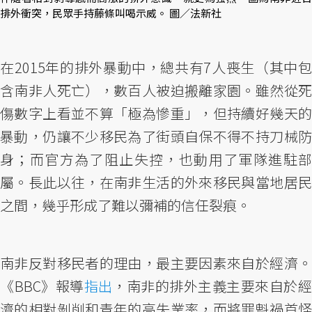
排外衝突，民眾手持藤條叫喝示威。 圖／法新社
在2015年的排外暴動中，總共有7人喪生（其中包
含南非人死亡），數百人被迫搬離家園。雖然從死
傷數字上看並不算「極為慘重」，但持續好幾天的
暴動，仍讓不少移民為了街頭自保不得不持刀械防
身；而官方為了阻止失控，也動用了軍隊進駐部
屬。長此以往，在南非生活的外來移民與當地居民
之間，幾乎形成了難以彌補的信任裂痕。
南非反對移民者的理由，最主要因素來自於經濟。
《BBC》報導
指出
，南非的排外主義主要來自於
濟的相對剝削和青年的高失業率，而將罪魁禍首怪