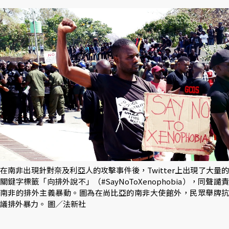
在南非出現針對奈及利亞人的攻擊事件後，Twitter上出現了大量的
關鍵字標籤「向排外說不」（#SayNoToXenophobia），同聲譴責
南非的排外主義暴動。圖為在尚比亞的南非大使館外，民眾舉牌抗
議排外暴力。 圖／法新社