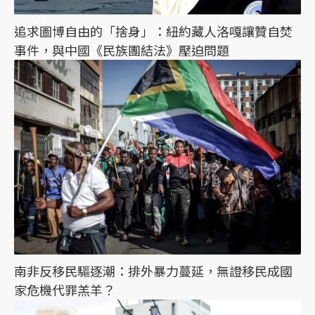
追求圖博自由的「捨身」：紐約藏人洛嘎讓贊自焚
事件，與中國《民族團結法》壓迫問題
南非反移民驅逐潮：排外暴力蔓延，無證移民成國
家危機代罪羔羊？