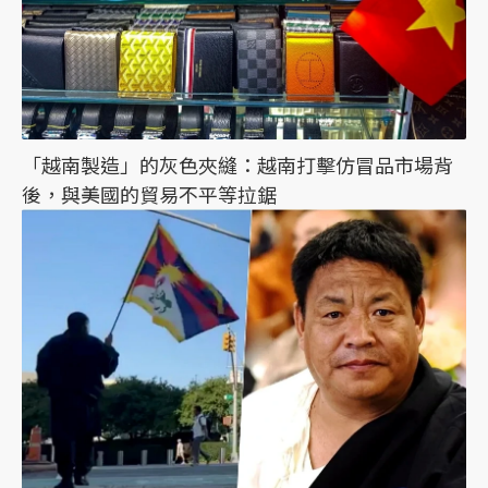
「越南製造」的灰色夾縫：越南打擊仿冒品市場背
後，與美國的貿易不平等拉鋸