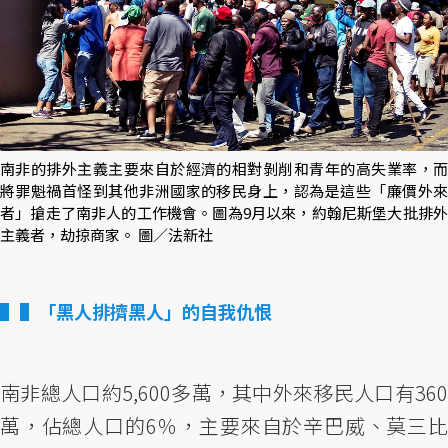
南非的排外主義主要來自於經濟的相對剝削和青年的高失業率，而
將罪魁禍首怪到其他非洲國家的移民身上，認為是這些「廉價外來
者」搶走了南非人的工作機會。圖為9月以來，約翰尼斯堡大批排外
主義者，劫掠商家。 圖／法新社
▌「黑人排擠黑人」的自我仇恨
南非總人口約5,600多萬，其中外來移民人口有360
萬，佔總人口的6％，主要來自於辛巴威、莫三比