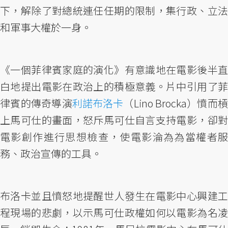
下，解除了對總統連任任期的限制，集行政、立法
和軍事大權於一身。
《一個菲律賓家庭的演化》有意識地在電影後半直
白地提出電影在政治上的積極意義。片中引用了菲
律賓的傳奇導演
利諾布洛卡
（Lino Brocka）憤而槓
上馬可仕的畫面，怒斥馬可仕自言支持電影，卻對
電影創作進行思想檢查，使電影淪為為當權者服
務、政治宣傳的工具。
布洛卡並且憤怒地提醒世人發生在電影中心興建工
程現場的悲劇，以示馬可仕政權如何以電影為名凌