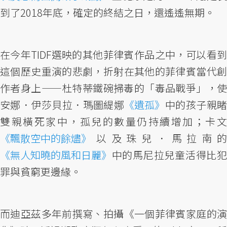
到了2018年底，確定的終結之日，還遙遙無期。
在今年TIDF選映的其他菲律賓作品之中，可以看到
這個歷史重演的悲劇，折射在其他的菲律賓當代創
作者身上——杜特蒂鐵碗掃毒的「毒品戰爭」，使
安娜．伊莎貝拉．瑪圖緹娜
《遺孤》
中的孩子親
雙親橫死家中，孤兒的數量仍持續增加；卡文
《飄散空中的餘燼》
以及珠兒．馬拉南的
《無人知曉的風和日麗》
中的馬尼拉兒童活得比犯
罪與貧窮更邊緣。
而迪亞茲多年前撰寫、拍攝《一個菲律賓家庭的演