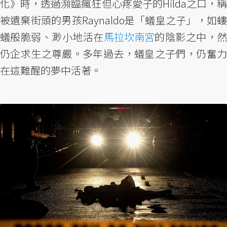
化》時，透過瀕臨瘋狂但心疼愛子的Hilda之口，稱
被遺棄街頭的男孩Raynaldo是「蟻皇之子」，如螻
蟻般脆弱、渺小地活在
馬拉坎南宮
的陰影之中，
仍企求生之尊嚴。多年過去，蟻皇之子們，仍奮力
在這難醒的夢中活著。