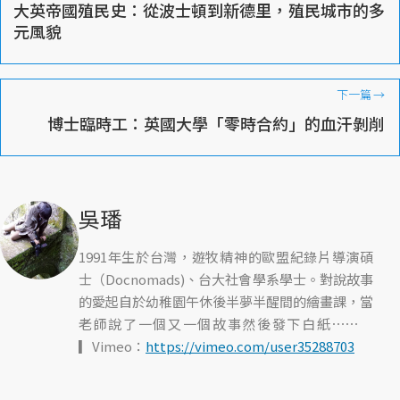
大英帝國殖民史：從波士頓到新德里，殖民城市的多
元風貌
下一篇
→
博士臨時工：英國大學「零時合約」的血汗剝削
吳璠
1991年生於台灣，遊牧精神的歐盟紀錄片導演碩
士（Docnomads)、台大社會學系學士。對說故事
的愛起自於幼稚園午休後半夢半醒間的繪畫課，當
老師說了一個又一個故事然後發下白紙⋯⋯
▎Vimeo：
https://vimeo.com/user35288703