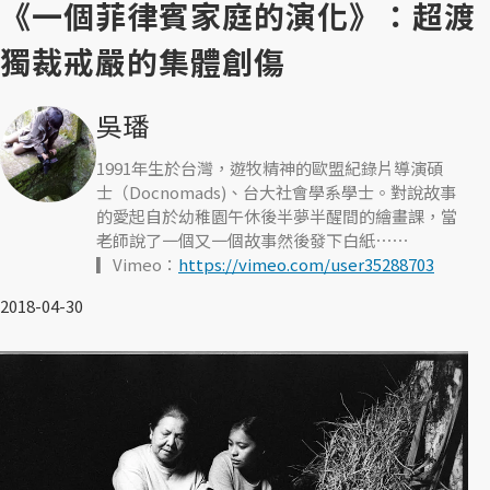
《一個菲律賓家庭的演化》：超渡
獨裁戒嚴的集體創傷
吳璠
1991年生於台灣，遊牧精神的歐盟紀錄片導演碩
士（Docnomads)、台大社會學系學士。對說故事
的愛起自於幼稚園午休後半夢半醒間的繪畫課，當
老師說了一個又一個故事然後發下白紙⋯⋯
▎Vimeo：
https://vimeo.com/user35288703
2018-04-30