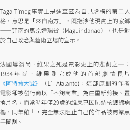
Taga Timog事實上是迪亞茲為自己虛構的第二人
格，意思是「來自南方」，既指涉他現實上的家鄉
——菲南的馬京達瑙省（Maguindanao），也是對
於自己政治與藝術立場的宣示。
法國導演尚．維果之死是電影史上的悲劇之一：
1934年尚．維果剛完成他的首部劇情長片
《阿特蘭大號》
（L’Atalante)，這部原創的作者
電影卻被發行商以「不夠商業」為由重新剪接、置
換片名，而當時年僅29歲的維果已因肺結核纏綿病
榻，同年離世，完全無法阻止自己的作品被商業黑
手閹割。