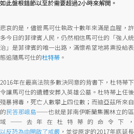
如此盤根錯節以至於需要超過2小時來解開。
悲哀的是，儘管馬可仕執政十數年來滿是血腥，許
多今日的菲律賓人民，仍然相信馬可仕的「強人統
治」是菲律賓的唯一出路，滿懷希望地將票投給表
態追隨馬可仕的
杜特蒂
。
2016年在最高法院多數決同意的背書下，杜特蒂下
令讓馬可仕的遺體安葬入英雄公墓。杜特蒂上任後
殘暴掃毒，死亡人數攀上四位數；而迪亞茲所來自
的
民答那峨島
——也就是菲南伊斯蘭集團林立的
域——去年在杜特蒂的命令下，
以反恐為由開啟了戒嚴
，並從原定的2017年底延長