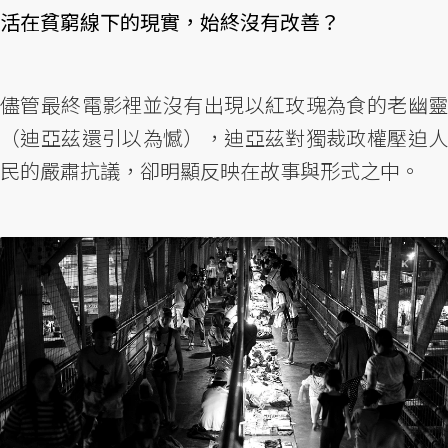
活在貧窮線下的現實，始終沒有改善？
儘管最終電影裡並沒有出現以紅玫瑰為食的老幽靈
（迪亞茲還引以為憾），迪亞茲對獨裁政權壓迫人
民的嚴肅抗議，卻明顯反映在故事與形式之中。