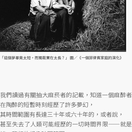
「這個夢畢竟太短，而獨裁實在太長？」 圖／《一個菲律賓家庭的演化》
我們讀過有關抽大麻菸者的記載，知道一個麻醉者
在陶醉的短暫時刻經歷了許多夢幻，
其時間範圍有長達三十年或六十年的，或者說，
甚至失去了人類可能經歷的一切時間界限——就是