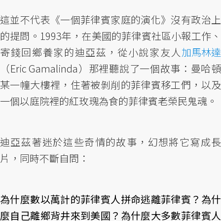
這並不代表《一個菲律賓家庭的演化》沒有政治上
的提問。1993年，在美國的菲律賓社區小報工作、
寄錢回鄉養家的迪亞茲，從小說家友人
加馬林達
（Eric Gamalinda）那裡聽說了一個故事：曼哈頓
某一幢大樓裡，住著被剝削的菲律賓移工們，以及
一個以庭院裡的紅玫瑰為食的菲律賓老榮民鬼魂。
迪亞茲著迷於這些奇情的故事，幻想將它寫成長
片，同時不斷自問：
為什麼數以萬計的菲律賓人拼命逃離菲律賓？為什
麼自己離鄉背井來到美國？為什麼大多數菲律賓人