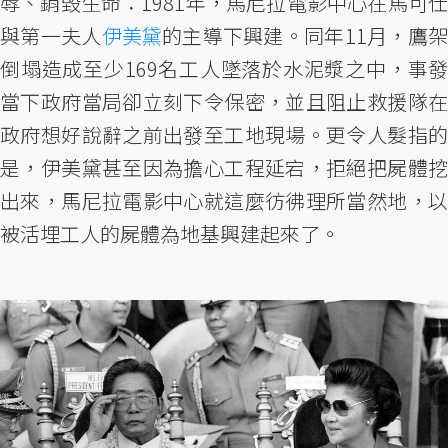
辱、銷毀生命：1981年，馬尼拉電影中心在馬可仕
與第一夫人
伊美黛
的主導下興建。同年11月，鷹
倒塌造成至少169名工人墜落於水泥漿之中，事發
當下政府當局卻立刻下令保密，並且阻止救援隊在
政府想好說辭之前出發至工地現場。更令人髮指的
是，伊美黛甚至因為擔心工程延宕，拒絕把屍體挖
出來，馬尼拉電影中心就這麼彷彿理所當然地，以
被活埋工人的屍體為地基興建起來了。