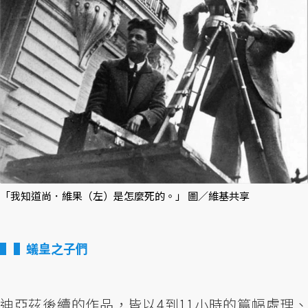
「我知道尚．維果（左）是怎麼死的。」 圖／維基共享
▌蟻皇之子們
迪亞茲後續的作品，皆以4到11小時的篇幅處理、