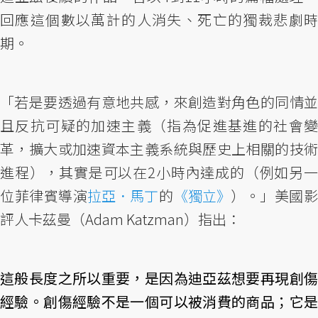
回應這個數以萬計的人消失、死亡的獨裁悲劇時
期。
「若是要透過有意地共感，來創造對角色的同情並
且反抗可疑的加速主義（指為促進基進的社會變
革，擴大或加速資本主義系統與歷史上相關的技術
進程），其實是可以在2小時內達成的（例如另一
位菲律賓導演
拉亞．馬丁
的
《獨立》
）。」美國
評人卡茲曼（Adam Katzman）指出：
這般長度之所以重要，是因為迪亞茲想要再現創傷
經驗。創傷經驗不是一個可以被消費的商品；它是