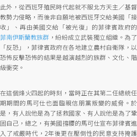
此外，從西班牙殖民時代起就不服北方天主／基督
教勢力侵略，而後非自願地被西班牙交給美國「接
收」、再由美國交給「被光復」的菲律賓政府的
菲南伊斯蘭教族群
，紛紛成立武裝獨立組織。為了
「反恐」，菲律賓政府在各地建立農村自衛隊，以
恐怖反擊恐怖的結果是越演越烈的族群、文化、階
級衝突。
在這個烽火四起的時刻，當時正在其第二任總統任
期期間的馬可仕也面臨親信朋黨叛變的威脅。於
是，有人說他是為了拯救國家、有人說他是為了鞏
固自己，總之，有美國撐腰的馬可仕宣布菲律賓進
入了戒嚴時代，2年後更在壓倒性的民意支持掩護