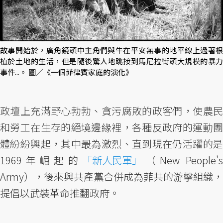
故事開始於，廣角鏡頭中主角們與牛在平安無事的地平線上過著根
植於土地的生活，但是隨後驚人地跳接到馬尼拉街頭大規模的暴力
事件...。 圖／《一個菲律賓家庭的演化》
政壇上充滿野心勃勃、貪污腐敗的政客們，使農民
和勞工在生存的絕境邊緣裡，各種反政府的運動團
體紛紛興起，其中最為激烈、直到現在仍活躍的是
1969年崛起的
「新人民軍」
（New People's
Army），後來與共產黨合併成為菲共的游擊組織，
提倡以武裝革命推翻政府。