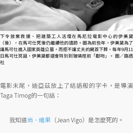
下令放棄救援、把建築工人活埋在馬尼拉電影中心的伊美黛
（後），在馬可仕死後仍繼續他的遺跡。圖為前些年，伊美黛為了
讓馬可仕進入國家英雄公墓，而拒不讓丈夫的屍首下葬，每年9月11
日馬可仕冥誕，伊美黛都還會特別到玻璃棺前「獻吻」。 圖／路透
社
電影末尾，迪亞茲放上了結語般的字卡，是導演
Taga Timog的一句話：
我知道
尚．維果
（Jean Vigo）是怎麼死的。