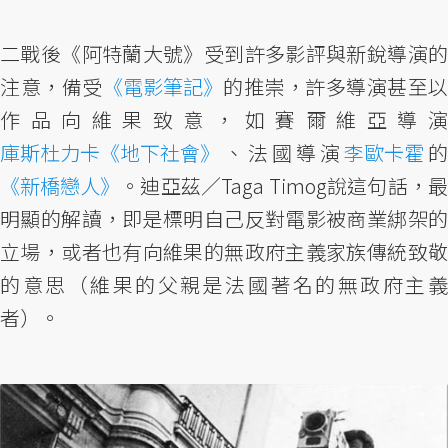
二戰後《阿特蘭大號》受到許多影評與新銳導演的
注意，備受
《電影筆記》
的推崇，許多導演甚至以
作品向維果致意，如賽爾維亞導演
庫斯杜力卡《地下社會》
、法國導演
李歐卡霍
的
《新橋戀人》
。迪亞茲／Taga Timog說這句話，最
明顯的解讀，即是標明自己反對電影被商業綁架的
立場，或者也有向維果的無政府主義家族傳統致敬
的意思（維果的父親是法國著名的無政府主義
者）。