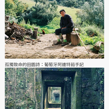
孤獨致命的田園詩：葡萄牙阿連特茹手記