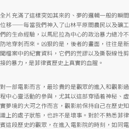
全片充滿了這樣突如其來的、夢的邏輯一般的瞬間
位移——每當我們神入了山林平原間農民以及礦工
們的生命經驗，以馬尼拉為中心的政治暴力總冷不
防地穿刺而來。凶狠的是，後者的畫面，往往是新
聞檔案中的紀實資料，它們的荒謬以及撕裂線性剪
接的暴力，是菲律賓歷史上真實的血腥。
對一部電影而言，最珍貴的是觀眾的進入和觀影過
程中心靈活動的參與，尤其以這部穿插着神秘、虛
實夢境的大河之作而言，觀影前保持自己在歷史知
識上的處子狀態，也許不是壞事。對於不熟悉菲律
賓這段歷史的觀眾，在進入電影院的時刻，如同電