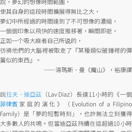
說，夢幻的想像時間範圍，
使其自身的這段時間擴展得無比之大，
夢幻中所經過的時間達到了不可想像的濃縮，
一個個印象以飛快的速度推移著，瞬間即逝，
正如一个吸大麻者自己所说的，
彷彿他們的大腦裡被取走了『某種類似破鐘裡的彈
簧似的東西』。
——湯瑪斯．曼《魔山》，裕康譯
說
拉夫．迪亞茲
（Lav Diaz）長達11小時的《一
菲律賓
家庭的演化》（Evolution of a Filipino
Family）是「夢的短暫時刻」，也許無法立刻獲得
大多數人的共鳴。但當迪亞茲持續在這超過10小時