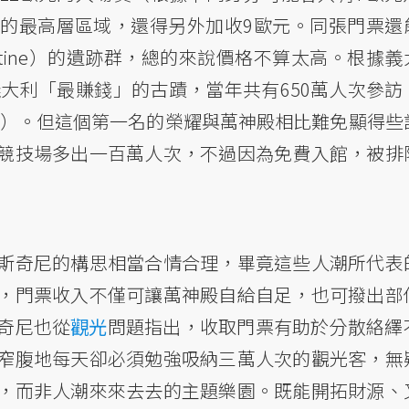
的最高層區域，還得另外加收9歐元。同張門票還
atine）的遺跡群，總的來說價格不算太高。根據義
義大利「最賺錢」的古蹟，當年共有650萬人次參訪
6億）。但這個第一名的榮耀與萬神殿相比難免顯得些
競技場多出一百萬人次，不過因為免費入館，被排
斯奇尼的構思相當合情合理，畢竟這些人潮所代表
，門票收入不僅可讓萬神殿自給自足，也可撥出部
奇尼也從
觀光
問題指出，收取門票有助於分散絡繹
窄腹地每天卻必須勉強吸納三萬人次的觀光客，無
，而非人潮來來去去的主題樂園。既能開拓財源、