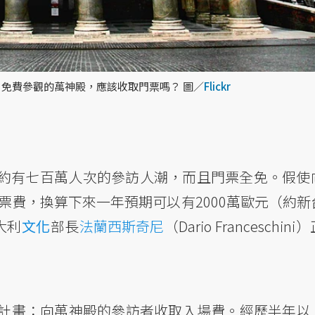
免費參觀的萬神殿，應該收取門票嗎？ 圖／
Flickr
約有七百萬人次的參訪人潮，而且門票全免。假使
門票費，換算下來一年預期可以有2000萬歐元（約新
大利
文化
部長
法蘭西斯奇尼
（Dario Franceschin
計畫：向萬神殿的參訪者收取入場費。經歷半年以