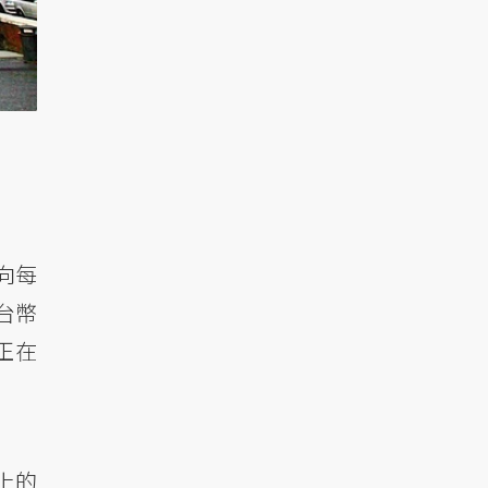
向每
台幣
i）正在
上的