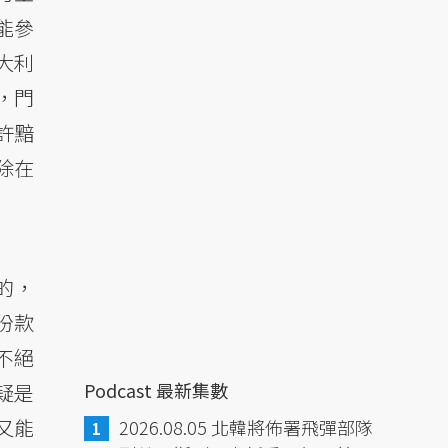
能參
大利
，門
許黯
除在
的，
份款
不絕
Podcast 最新集數
疑是
又能
2026.08.05 北韓將佈署飛彈部隊