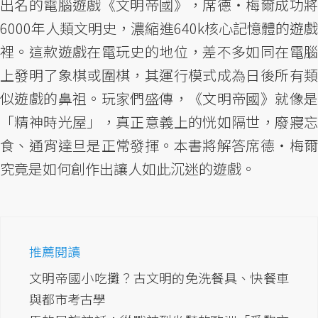
出名的電腦遊戲《文明帝國》，席德・梅爾成功將
6000年人類文明史，濃縮進640k核心記憶體的遊戲
裡。這款遊戲在電玩史的地位，差不多如同在電腦
上發明了象棋或圍棋，其運行模式成為日後所有類
似遊戲的鼻祖。玩家們盛傳，《文明帝國》就像是
「精神時光屋」，真正意義上的恍如隔世，廢寢忘
食、通宵達旦是正常發揮。本書將解答席德・梅爾
究竟是如何創作出讓人如此沉迷的遊戲。
推薦閱讀
文明帝國小吃攤？古文明的免洗餐具、快餐車
與都市考古學