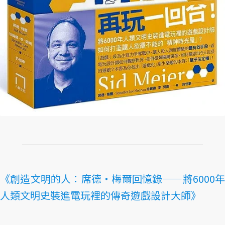
《創造文明的人：席德・梅爾回憶錄——將6000年
人類文明史裝進電玩裡的傳奇遊戲設計大師》