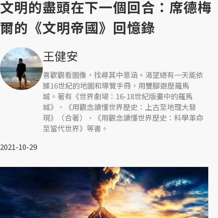
文明的盡頭在下一個回合：席德梅
爾的《文明帝國》回憶錄
王健安
喜歡觀看圖像，找尋其中意涵。渴望總有一天能依
據16世紀的地圖和導覽手冊，用雙腳遊歷羅馬
城。著有《世界劇場：16-18世紀版畫中的羅馬
城》、《用觀念讀懂世界歷史：上古至地理大發
現》（合著）、《用觀念讀懂世界歷史：科學革命
至當代世界》等書。
2021-10-29