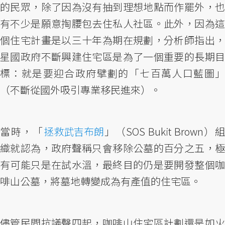
的民眾，除了因為沒有抽到理想地點而作罷外，也
有不少是願意掏腰包去住私人社區。此外，因為這
個住宅計畫是以三十年為期在規劃，分析師指出，
星國政府不斷興建住宅區是為了一個重要的長期目
標：就是要迎合政府擘劃的「七百萬人口藍圖」
（不斷從國外吸引專業移民進來）。
當時，「
拯救武吉布朗
」（SOS Bukit Brown）
織就認為，政府聲稱只會移除公墓的百分之五，極
有可能只是在試水溫，最終目的仍是要開發整個咖
啡山公墓，將墓地轉變成為有產值的住宅區。
儘管民間抗議聲四起，咖啡山住宅區計劃還是如火