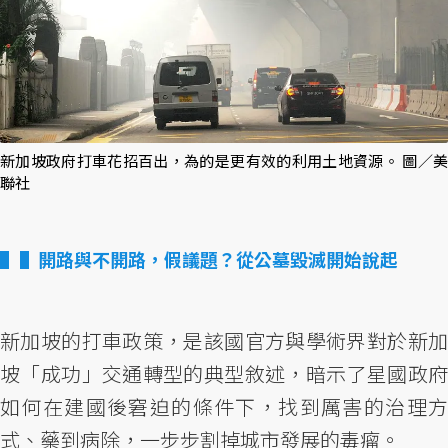
新加坡政府打車花招百出，為的是更有效的利用土地資源。 圖／美
聯社
▌開路與不開路，假議題？從公墓毀滅開始說起
新加坡的打車政策，是該國官方與學術界對於新加
坡「成功」交通轉型的典型敘述，暗示了星國政府
如何在建國後窘迫的條件下，找到厲害的治理方
式、藥到病除，一步步割掉城市發展的毒瘤。