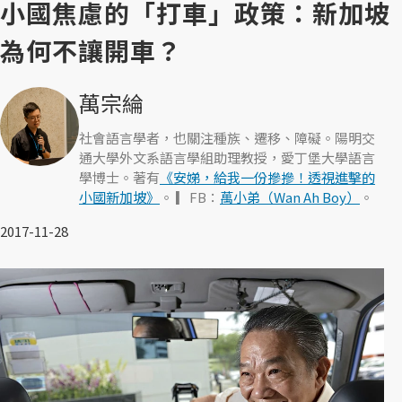
小國焦慮的「打車」政策：新加坡
為何不讓開車？
萬宗綸
社會語言學者，也關注種族、遷移、障礙。陽明交
通大學外文系語言學組助理教授，愛丁堡大學語言
學博士。著有
《安娣，給我一份摻摻！透視進擊的
小國新加坡》
。 ▎FB：
萬小弟（Wan Ah Boy）
。
2017-11-28