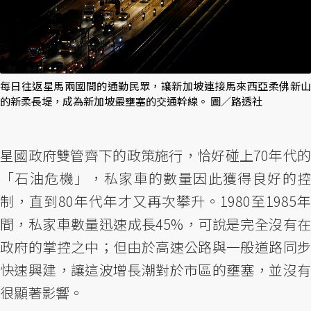
每日往返星馬兩國間的通勤民眾，讓新加坡連接馬來西亞柔佛新山
的新柔長堤，成為新加坡最壅塞的交通幹線。 圖／路透社
星國政府雙管齊下的政策施行，恰好碰上70年代的
「石油危機」，私家車的數量因此獲得良好的控
制，直到80年代年才又再次攀升。1980至1985年
間，私家車數量迅速成長45%，可說是完全沒有在
政府的掌控之中；但由於高速公路與一般道路同步
快速興建，讓這波增長潮對於市區的壅塞，並沒有
很顯著影響。