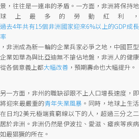
景，往往是一連串的矛盾。一方面，非洲將保持地
球上最多的勞動紅利，
過去4年共有15個非洲國家迎來6%以上的GDP成長
率
，非洲成為新一輪的企業兵家必爭之地，中國巨型
企業如華為與比亞迪無不搶佔地盤，非洲人的健康
從各個意義上都
大幅改善
，預期壽命也大幅提升。
另一方面，非州的職缺卻跟不上人口增長速度，即
將迎來最嚴重的
青年失業風暴
。同時，地球上生活
在日均2美元極端貧窮線以下的人，超過三分之二
居於非洲。非洲仍然是伊波拉、愛滋、瘧疾等疾病
如最猖獗的所在。