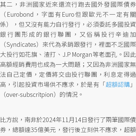
其二，非洲國家近來還流行跑去國外發國際債券
（Eurobond，字面有Euro但跟歐元不一定有關
係），但又沒有能力自行發行，必須委託多國投資
銀行團形成的銀行聯團，又俗稱投行辛迪加
（Syndicates）來代為承銷跟發行，裡面不乏國際
大投行如花旗、渣打、J.P Morgan等老面孔。因此
高額經銷費用也成為一大問題；又因為非洲國家無
法自己定價，定價將交由投行聯團，利息定得過
高，引起投資市場供不應求，於是有「
超額認購
（over-subscritpion）的情況。
比方說，南非於2024年11月14日發行了兩筆國際債
券，總額達35億美元，發行後立刻供不應求，超額