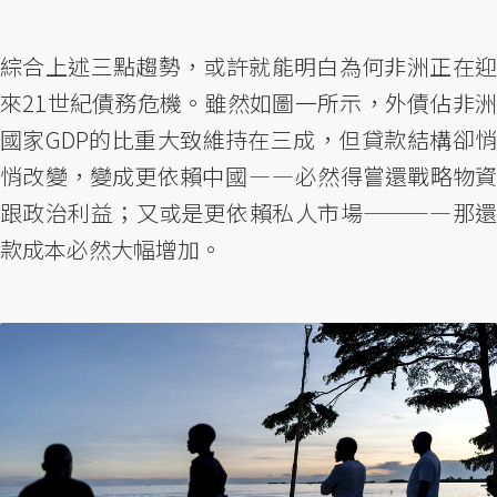
綜合上述三點趨勢，或許就能明白為何非洲正在迎
來21世紀債務危機。雖然如圖一所示，外債佔非洲
國家GDP的比重大致維持在三成，但貸款結構卻悄
悄改變，變成更依賴中國 — — 必然得嘗還戰略物資
跟政治利益；又或是更依賴私人市場————那還
款成本必然大幅增加。