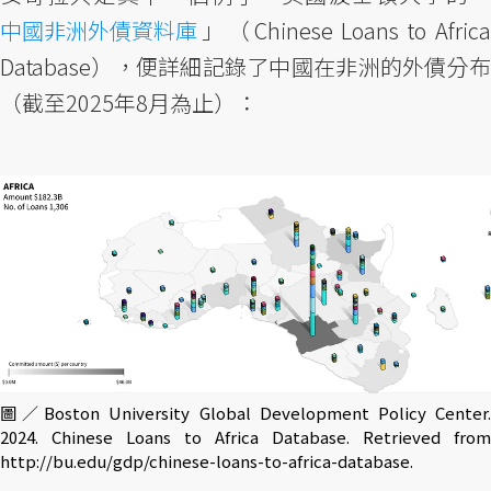
中國非洲外債資料庫
」（Chinese Loans to Africa
Database），便詳細記錄了中國在非洲的外債分布
（截至2025年8月為止）：
圖／Boston University Global Development Policy Center.
2024. Chinese Loans to Africa Database. Retrieved from
http://bu.edu/gdp/chinese-loans-to-africa-database.