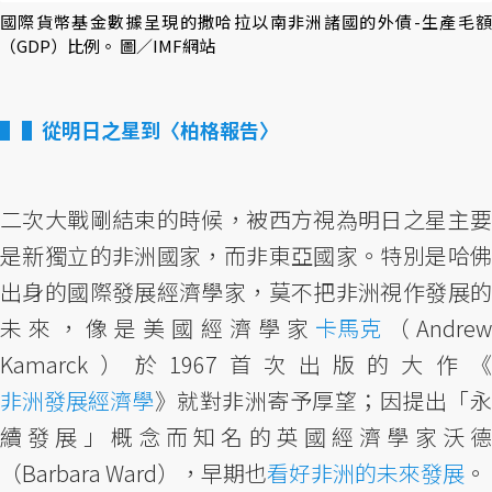
國際貨幣基金數據呈現的撒哈拉以南非洲諸國的外債-生產毛額
（GDP）比例。 圖／IMF網站
▌從明日之星到〈柏格報告〉
二次大戰剛結束的時候，被西方視為明日之星主要
是新獨立的非洲國家，而非東亞國家。特別是哈佛
出身的國際發展經濟學家，莫不把非洲視作發展的
未來，像是美國經濟學家
卡馬克
（Andre
Kamarck）於1967首次出版的大作《
非洲發展經濟學
》就對非洲寄予厚望；因提出「永
續發展」概念而知名的英國經濟學家沃德
（Barbara Ward），早期也
看好非洲的未來發展
。