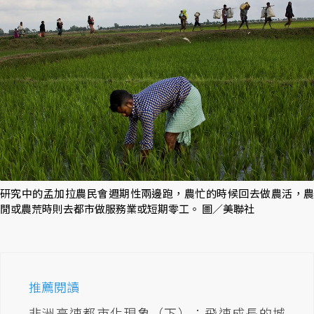
研究中的孟加拉農民會週期性兩邊跑，農忙的時候回去做農活，農
閒或農荒時則去都市做服務業或短期零工。 圖／美聯社
推薦閱讀
非洲高速都市化現象（下）：飛速成長的城