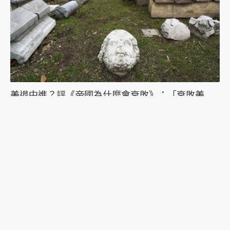
美退中進？評《帝國為什麼會衰敗》：「衰敗美
國」對比「理想中國」的論述盲點