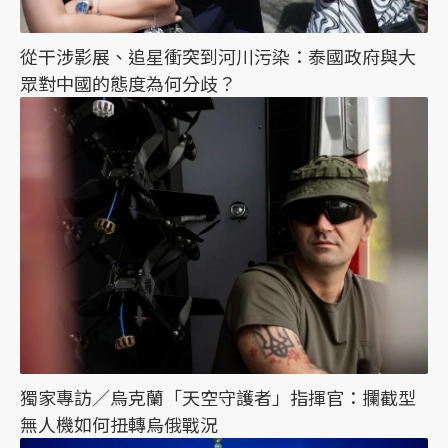
從干涉影展、追星衝突到河川污染：泰國政府與大
眾對中國的態度為何分歧？
獨家專訪／烏克蘭「天空守護者」指揮官：攔截型
無人機如何扭轉烏俄戰況