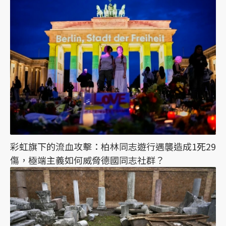
彩虹旗下的流血攻擊：柏林同志遊行遇襲造成1死29
傷，極端主義如何威脅德國同志社群？