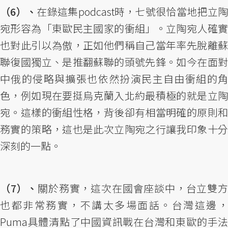
（6）、
在錄這集podcast時，七號很恰當地把立
宛形容為「東歐民主國家的衝組」。立陶宛人確實
也對此引以為傲，正如他們稱自己當年率先脫離蘇
聯復國獨立、是推翻蘇聯的頭號先鋒。如今在面對
中俄的侵略與擴張也依然扮演民主自由衝組的角
色，例如現在要挺烏克蘭入北約最積極的就是立陶
宛。這樣的衝組性格，背後卻有相當明確的原則和
務實的策略，這也是此次立陶宛之行讓我印象十分
深刻的一點。
（7）、
關於務實，這次在國會座談中，台立雙
也都非常務實，不講太多場面話。台灣這邊，
Puma具體清點了中國資訊戰在台灣和東歐的手法