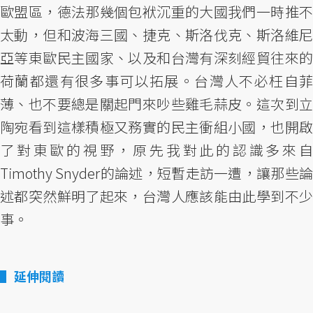
歐盟區，德法那幾個包袱沉重的大國我們一時推不
太動，但和波海三國、捷克、斯洛伐克、斯洛維尼
亞等東歐民主國家、以及和台灣有深刻經貿往來的
荷蘭都還有很多事可以拓展。台灣人不必枉自菲
薄、也不要總是關起門來吵些雞毛蒜皮。這次到立
陶宛看到這樣積極又務實的民主衝組小國，也開啟
了對東歐的視野，原先我對此的認識多來自
Timothy Snyder的論述，短暫走訪一遭，讓那些論
述都突然鮮明了起來，台灣人應該能由此學到不少
事。
延伸閱讀