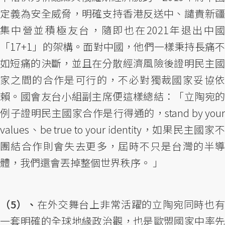
定義為安全威脅，明確支持香港反送中、譴責新疆
集中營並積極友台，隨即也在2021年退出中國
「17+1」的架構。面對中國，他們一樣秉持長痛不
如短痛的決斷，並且在分散經濟風險後證明民主國
家之間的合作是可行的，不必對獨裁國家妥協依
賴。國會友台小組副主席便這樣總結：「立陶宛的
例子證明民主國家合作是行得通的，stand by your
values、be true to your identity，如果民主國家不
團結合作則會失去更多，屆時不只是台灣的半導
體，我們還會丟掉整個世界秩序。 」
（5）、
在外交舞台上非常活躍的立陶宛同時也
一套明確的全球地緣政治觀，也是歐盟國家中率先