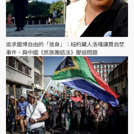
追求圖博自由的「捨身」：紐約藏人洛嘎讓贊自焚
事件，與中國《民族團結法》壓迫問題