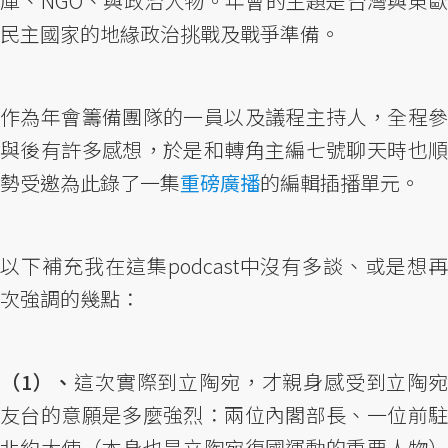
庫、NGO、與政治人物。年會的主題是台灣與東歐
民主國家的地緣政治挑戰及戰爭準備。
作為年會籌備團隊的一員以及議程主持人，全程參
與後有許多感想，於是和轉角主編七號聊天時也順
勢受邀為此錄了一集
重磅廣播
的編輯插播單元。
以下補充我在這集podcast中沒有多談、或是想再
次強調的幾點：
（1）、
這次實際到立陶宛，才親身感受到立陶
友台的意願是多麼強烈：兩位內閣部長、一位前駐
北約大使（本身也是立陶宛復國運動的重要人物）