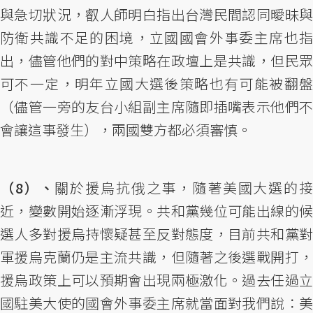
與急切狀況，叡人師明白指出台灣民間認同曖昧與
防衛共識不足的困境，立國國會外事委主席也指
出，儘管他們的對中策略在政壇上是共識，但民眾
可不一定，明年立國大選後策略也有可能被翻盤
（儘管一旁的友台小組副主席隨即插嘴表示他們不
會讓這事發生），兩國雙方都必須審慎。
（8）、
關於援烏抗俄之事，隨著美國大選的
近，變數開始逐漸浮現。共和黨幾位可能出線的候
選人多對援烏持懷疑甚至反對態度，目前共和黨對
軍援烏克蘭仍是主流共識，但隨著之後選戰開打，
援烏政策上可以預期會出現兩極激化。過去任過立
國駐美大使的國會外事委主席就當面對我們說：美