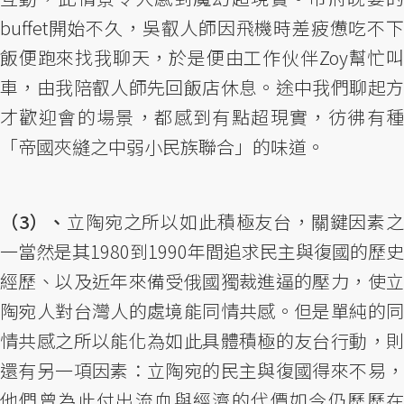
buffet開始不久，吳叡人師因飛機時差疲憊吃不下
飯便跑來找我聊天，於是便由工作伙伴Zoy幫忙叫
車，由我陪叡人師先回飯店休息。途中我們聊起方
才歡迎會的場景，都感到有點超現實，彷彿有種
「帝國夾縫之中弱小民族聯合」的味道。
（3）、
立陶宛之所以如此積極友台，關鍵因素
一當然是其1980到1990年間追求民主與復國的歷史
經歷、以及近年來備受俄國獨裁進逼的壓力，使立
陶宛人對台灣人的處境能同情共感。但是單純的同
情共感之所以能化為如此具體積極的友台行動，則
還有另一項因素：立陶宛的民主與復國得來不易，
他們曾為此付出流血與經濟的代價如今仍歷歷在