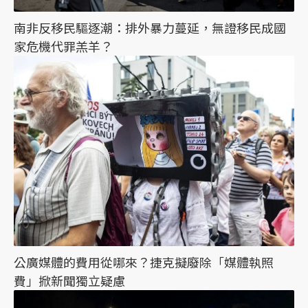
南非反移民驅逐潮：排外暴力蔓延，無證移民成國
家危機代罪羔羊？
公廣媒體的費用從哪來？捷克擬廢除「媒體執照
費」掀新聞獨立疑慮