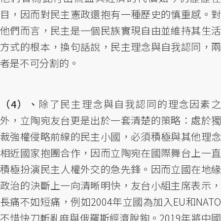
目，因而對民主憲政還抱有一種歷史的慎重感。對
他們而言，民主是一個民族實現自由並維持其生活
方式的根本，換句話說，民主理念與自我認同，兩
者是不可分割的。
（4）、
除了民主理念與自我認同的理念因素
外，立陶宛友台更是出於一套清楚的策略：處於獨
裁強權侵略前線的民主小國，必須積極與其他理念
相近國家抱團合作，因而立陶宛在國際舞台上一直
積極扮演民主人權外交的急先鋒。因而立國在地緣
政治的決斷上一向清晰明快，友台小組主席表示，
長痛不如短痛，例如2004年立國為加入EU和NATO
不惜快刀斬亂麻與俄羅斯經濟脫鉤。2019年將中國