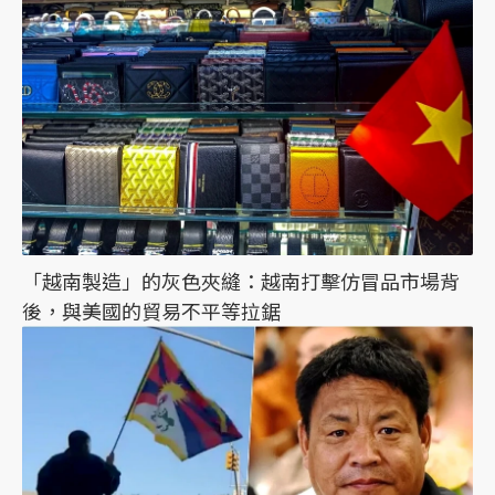
「越南製造」的灰色夾縫：越南打擊仿冒品市場背
後，與美國的貿易不平等拉鋸