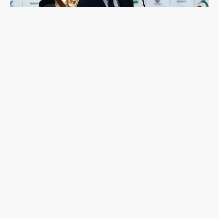
足球是非賣品：國際足總「出售世界盃股份」計畫
夭折，主席因凡蒂諾面臨倒台危機？