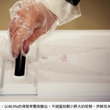
悅，以48.6%的得票率驚險勝出。不過當前朝小野大的局勢，尹錫悅