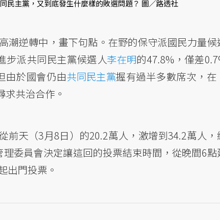
共同民主黨，又到底發生什麼樣的敗選問題？ 圖／路透社
高潮逆轉中，畫下句點。在野的保守派國民力量候
的進步派共同民主黨候選人
李在明
的47.8%，僅差0.
但由於國會仍由
共同民主黨
握有過半多數席次，在
尋求共治合作。
天（3月8日）的20.2萬人，激增到34.2萬人，
管理委員會決定讓這回的投票結束時間，從晚間6點
分起出門投票。