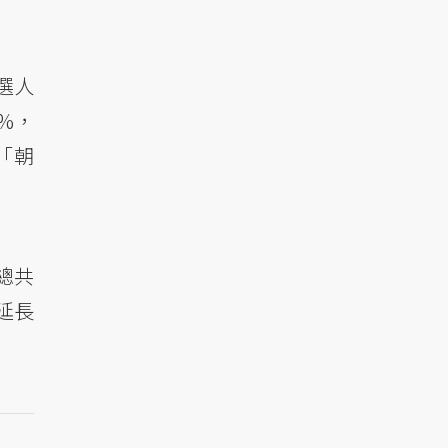
選人
7%，
「朝
總共
延長