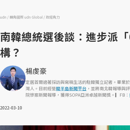
udn
轉角國際 udn Global
政經角力
南韓總統選後談：進步派「
構？
楊虔豪
定居首爾過著採訪與寫稿生活的駐韓獨立記者。畢業於
灣人。目前經營
韓半島新聞平台
，並將南北韓報導與評
院慘案新聞報導，獲得SOPA亞洲卓越新聞獎。▎FB：
2022-03-10