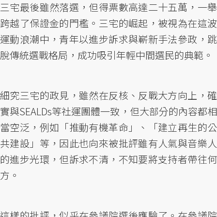
三宅最後雖然落選，但得票數高達二十五萬，一舉
跨越了保證金的門檻。三宅的崛起，被視為在這波
運動浪潮中，青年以進步訴求與嶄新手法參政，跳
脫傳統選戰格局，成功吸引年輕中間選民的典範。
細究三宅的政見，雖然在反核、反戰大方向上，確
實與SEALDs等社運團體一致，但大部分的內容都相
當空泛，例如「推動有機革命」、「建立再生的公
共建設」等，因此也向來被批評雖有人氣與音樂人
的進步光環，但訴求不清，不知要將支持者帶往何
方。
這樣的批評，似乎在參議院選後應驗了。在參議院