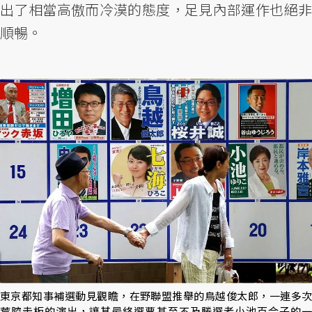
出了相當高傲而冷漠的態度，足見內部運作也絕非
順暢。
東京都知事補選動見觀瞻，在野聯盟推舉的鳥越俊太郎，一連多次
荒腔走板的演出，讓其最終選票甚至不及勝選者小池百合子的一