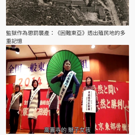
監獄作為懲罰襲產：《困難東亞》透出殖民地的多
重記憶