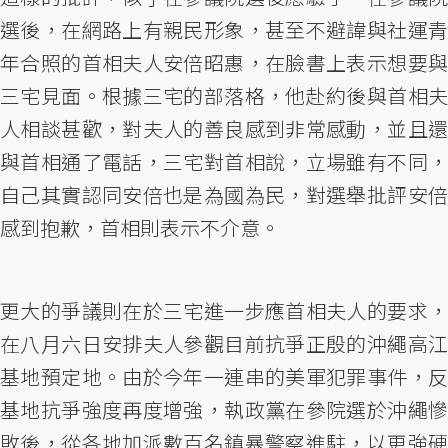
選後，在網路上有親民形象，甚至不避諱與社運青
年合照的首相夫人安倍昭惠，在臉書上表示想要與
三宅見面。根據三宅的部落格，他赴約後與首相夫
人相談甚歡，對夫人的善良感到非常感動，並且還
與首相通了電話，三宅對首相說，立場雖有不同，
自己其實認同安倍也是為國為民，對選舉批評安倍
感到抱歉，首相則表示不介意。
更大的爭議則在於三宅進一步應首相夫人的要求，
在八月六日安排夫人參觀目前抗爭正殷的沖繩高江
基地預定地。由於今年一連串的美軍犯罪事件，反
基地抗爭強度再度增強，執政黨在參院選於沖繩慘
敗後，從各地加派數百名鎮暴警察進駐，以更強硬