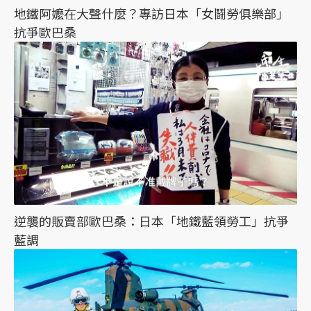
地鐵阿嬤在大聲什麼？專訪日本「女鬪勞俱樂部」
抗爭歐巴桑
逆襲的販賣部歐巴桑：日本「地鐵藍領勞工」抗爭
藍調