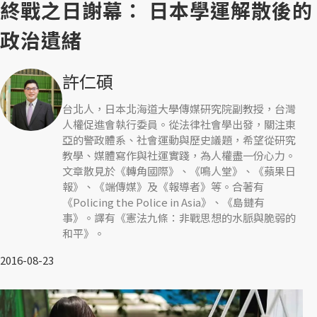
終戰之日謝幕： 日本學運解散後的
政治遺緒
許仁碩
台北人，日本北海道大學傳媒研究院副教授，台灣
人權促進會執行委員。從法律社會學出發，關注東
亞的警政體系、社會運動與歷史議題，希望從研究
教學、媒體寫作與社運實踐，為人權盡一份心力。
文章散見於《轉角國際》、《鳴人堂》、《蘋果日
報》、《端傳媒》及《報導者》等。合著有
《Policing the Police in Asia》、《島鏈有
事》。譯有《憲法九條：非戰思想的水脈與脆弱的
和平》。
2016-08-23