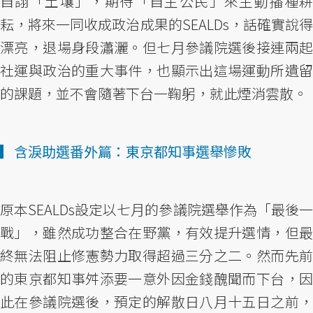
自詡「土壤」，期待「自主公民」來主動播種耕
耘，將來一同收成政治成果的SEALDs，話確實說得
漂亮，退場身段瀟灑。但七月參議院選後接連兩起
社運與政治的重大事件，也顯示出這場運動所遺留
的課題，並不會隨著下台一鞠躬，就此煙消雲散。
▎含淚助選番外篇：東京都知事選舉慘敗
原本SEALDs設定以七月的參議院選舉作為「最後一
戰」，雖然成功整合在野黨，有效提升選情，但最
終無法阻止修憲勢力取得超過三分之二。然而先前
的東京都知事舛添要一意外因金錢醜聞而下台，因
此在參議院選後，預定的解散日八月十五日之前，