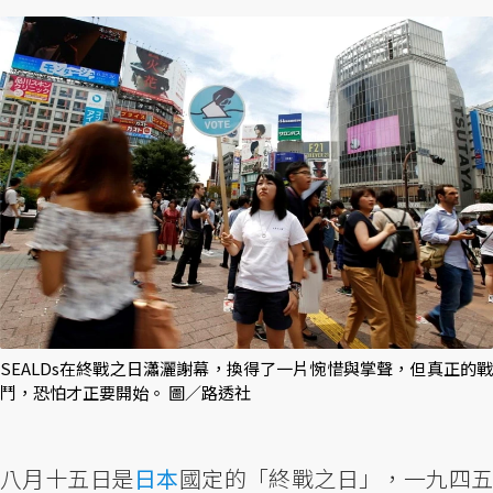
SEALDs在終戰之日瀟灑謝幕，換得了一片惋惜與掌聲，但真正的戰
鬥，恐怕才正要開始。 圖／路透社
八月十五日是
日本
國定的「終戰之日」，一九四