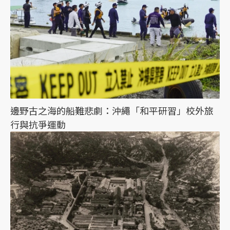
邊野古之海的船難悲劇：沖繩「和平研習」校外旅
行與抗爭運動