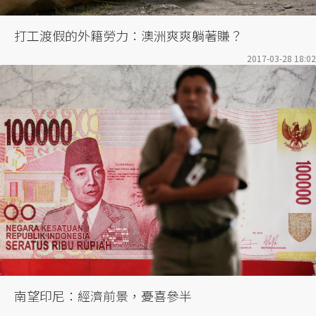
打工渡假的外籍勞力：澳洲爽爽躺著賺？
2017-03-28 18:02
南望印尼：經濟前景，憂喜參半