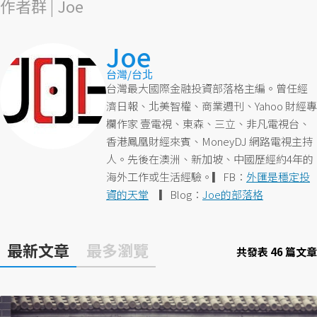
作者群 | Joe
Joe
台灣/台北
台灣最大國際金融投資部落格主編。曾任經
濟日報、北美智權、商業週刊、Yahoo 財經專
欄作家 壹電視、東森、三立、非凡電視台、
香港鳳凰財經來賓、MoneyDJ 網路電視主持
人。先後在澳洲、新加坡、中國歷經約4年的
海外工作或生活經驗。▎FB：
外匯是穩定投
資的天堂
▎Blog：
Joe的部落格
最新文章
最多瀏覽
共發表 46 篇文章