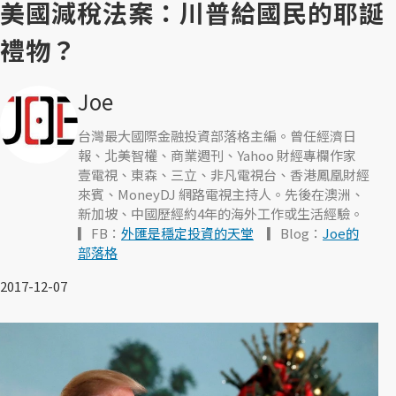
美國減稅法案：川普給國民的耶誕
禮物？
Joe
台灣最大國際金融投資部落格主編。曾任經濟日
報、北美智權、商業週刊、Yahoo 財經專欄作家
壹電視、東森、三立、非凡電視台、香港鳳凰財經
來賓、MoneyDJ 網路電視主持人。先後在澳洲、
新加坡、中國歷經約4年的海外工作或生活經驗。
▎FB：
外匯是穩定投資的天堂
▎Blog：
Joe的
部落格
2017-12-07