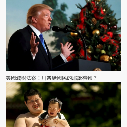
美國減稅法案：川普給國民的耶誕禮物？