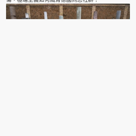
美退中進？評《帝國為什麼會衰敗》：「衰敗美
國」對比「理想中國」的論述盲點