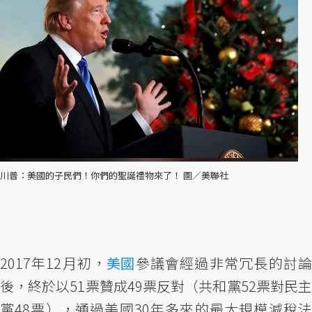
川普：美國的子民們！你們的聖誕禮物來了！ 圖／美聯社
2017年12月初，
美國
參議會經過非常冗長的討
後，終於以51票贊成49票反對（共和黨52票對民主
黨48票），通過美國30年多來的最大規模減稅法