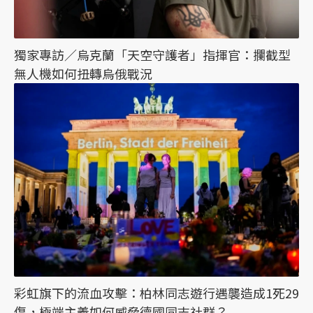
獨家專訪／烏克蘭「天空守護者」指揮官：攔截型
無人機如何扭轉烏俄戰況
彩虹旗下的流血攻擊：柏林同志遊行遇襲造成1死29
傷，極端主義如何威脅德國同志社群？