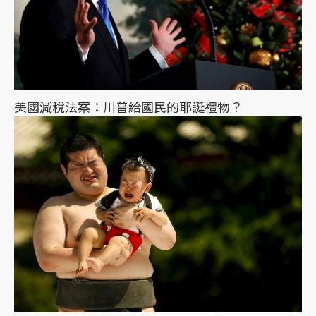
美國減稅法案：川普給國民的耶誕禮物？