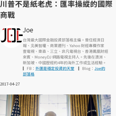
川普不是紙老虎：匯率操縱的國際
商戰
Joe
台灣最大國際金融投資部落格主編。曾任經濟日
報、北美智權、商業週刊、Yahoo 財經專欄作家
壹電視、東森、三立、非凡電視台、香港鳳凰財經
來賓、MoneyDJ 網路電視主持人。先後在澳洲、
新加坡、中國歷經約4年的海外工作或生活經驗。
▎FB：
外匯是穩定投資的天堂
▎Blog：
Joe的
部落格
2017-04-27