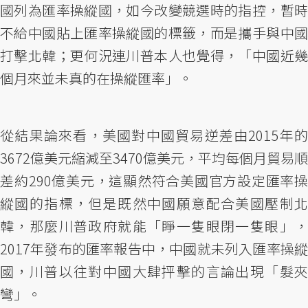
國列為匯率操縱國，如今改變競選時的指控，暫時
不給中國貼上匯率操縱國的標籤，而是攜手與中國
打擊北韓；更何況連川普本人也覺得，「中國近幾
個月來並未真的在操縱匯率」。
從結果論來看，美國對中國貿易逆差由2015年的
3672億美元縮減至3470億美元，平均每個月貿易順
差約290億美元，這顯然符合美國官方設定匯率操
縱國的指標，但是既然中國願意配合美國壓制北
韓，那麼川普政府就能「睜一隻眼閉一隻眼」，
2017年發布的匯率報告中，中國就未列入匯率操縱
國，川普以往對中國大肆抨擊的言論出現「髮夾
彎」。