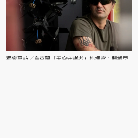
獨家專訪／烏克蘭「天空守護者」指揮官：攔截型
無人機如何扭轉烏俄戰況