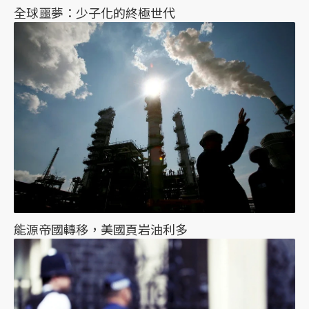
全球噩夢：少子化的終極世代
能源帝國轉移，美國頁岩油利多