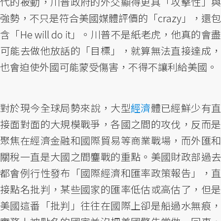
代的被動，川普政府的外交顯得更具「攻擊性」與
強勢，不只是符合美國媒體評價的「crazy」，還包
含「He will do it」。川普不是紙老虎，他真的會盡
可能去做他放話的「目標」，就算無法直接達成，
也會迫使外國可能蒙受傷害，不得不讓利給美國。
對於現今全球局勢來說，大型
經濟
體已經鮮少有
接面對面的大規模戰爭，各國之間的攻伐，反而是
聚焦在經濟金融和國際貿易等商業戰場，而外匯和
關稅一直是大國之間鏖戰的重點。美國財政部過去
都會例行性發布「國際經濟和匯率政策報告」，直
接點名批判，某些國家的匯率低估或高估了，但是
美國這番「批判」往往在國際上卻是船過水無痕，