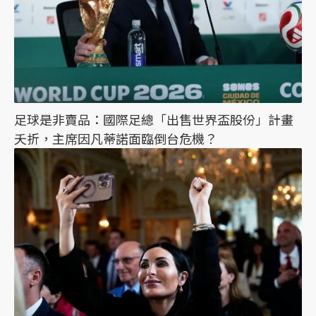
足球是非賣品：國際足總「出售世界盃股份」計畫
夭折，主席因凡蒂諾面臨倒台危機？