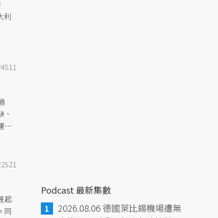
華
大利
24511
過
缺、
運何
22521
Podcast 最新集數
甚起
2026.08.06 德國萊比錫機場遭無
。同