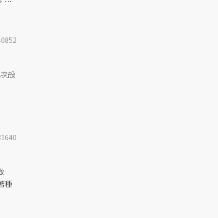
，是
40852
此次般
31640
做
著種