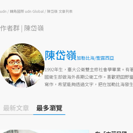
udn
轉角國際 udn Global
陳岱嶺 文章列表
作者群 | 陳岱嶺
陳岱嶺
加勒比海/聖露西亞
1992年生，臺大公衛雙主修社會學畢業。
國衛生部做海外長期公衛工作。喜歡把田野
寫作，希望能夠透過文字，把在加勒比海發
最新文章
最多瀏覽