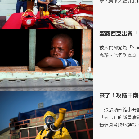
當地舊華人社群的身
怎麼發生的呢？...
聖露西亞出賣「
被人們揶揄為「Sai
高漲。他們到底為了
來了！攻陷中南
一張張頭部縮小畸
「茲卡」的新型病
種消息片段地轉載，