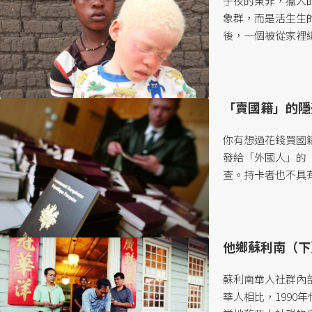
子夜的東非，獵人
象群，而是活生生
後，一個被從家裡綁
「賣國籍」的隱
你有想過花錢買國
發給「外國人」的
查。持卡者也不具有
他鄉蘇利南（下
蘇利南華人社群內
華人相比，199