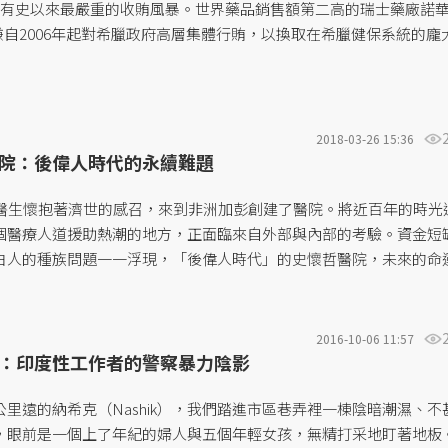
發有史以來最嚴重的收賄風暴。世界藥品銷售額第二高的瑞士藥廠諾
），涉嫌自2006年起對希臘政府高層集體行賄，以換取在希臘健保系統的龐
2018-03-26 15:36
院：後偉人時代的永續難題
哲醫生懷抱著濟世的感召，來到非洲加彭創建了醫院。將近百年的時光
個醫療人道援助熱潮的地方，正面臨來自外部與內部的考驗。資金短
白人的種族問題一一浮現，「後偉人時代」的史懷哲醫院，未來的命
2016-10-06 11:57
：印度性工作者的警察暴力陰影
里遠的納希克（Nashik），我們踏進市區巷弄裡一棟陰暗潮濕、不
，眼前是一個上了年紀的婦人與五個年輕女孩，無精打采地盯著地板