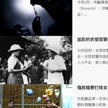
今年2月，希臘爆
（Novartis
益。...
加彭的史懷哲醫
20世紀初，史懷
去，史懷哲醫院這
人力不足、黑人與
去何從？...
強拆娼寮打妓女
在距離孟買一百多公
眼的兩層樓小民房