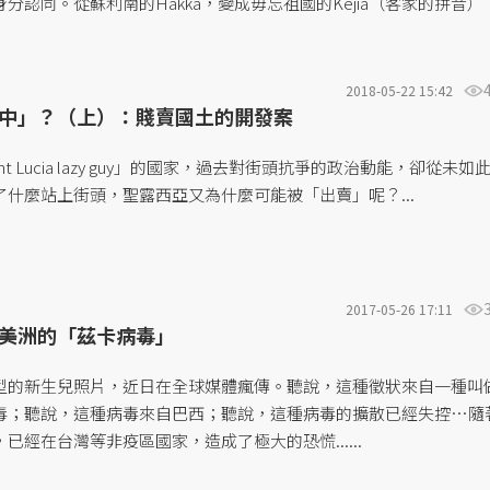
分認同。從蘇利南的Hakka，變成毋忘祖國的Kejia（客家的拼音）
2018-05-22 15:42
中」？（上）：賤賣國土的開發案
nt Lucia lazy guy」的國家，過去對街頭抗爭的政治動能，卻從未如
什麼站上街頭，聖露西亞又為什麼可能被「出賣」呢？...
2017-05-26 17:11
美洲的「茲卡病毒」
型的新生兒照片，近日在全球媒體瘋傳。聽說，這種徵狀來自一種叫
毒；聽說，這種病毒來自巴西；聽說，這種病毒的擴散已經失控…隨
已經在台灣等非疫區國家，造成了極大的恐慌......