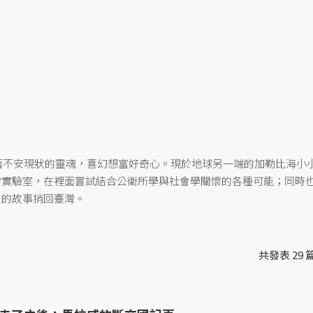
有著不安現狀的靈魂，喜幻想富好奇心。現於地球另一端的加勒比海小
當實驗室，在裡面嘗試結合公衛所學與社會學關懷的各種可能；同時
生的故事捎回臺灣。
共發表 29