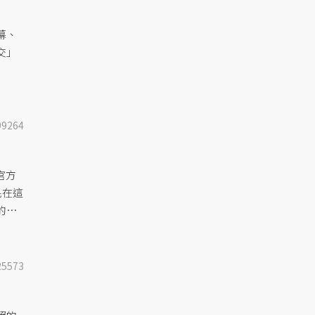
幕、
交」
99264
官方
民在這
的腳
25573