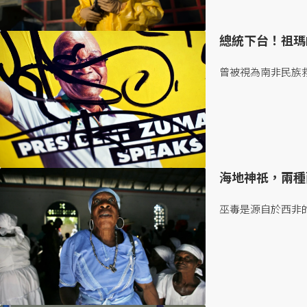
總統下台！祖瑪
曾被視為南非民族救
海地神祇，兩種
巫毒是源自於西非的