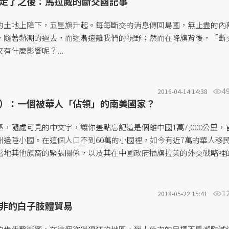
走了之後：馬拉威的斷交國記事
的土地上降下，五星旗升起。每每斷交的消息傳回島國，無止盡的內
，隨著熱潮的過去，而逐漸遠離我們的視野；然而在降旗背後，「斷
有什麼影響呢？...
4
2016-04-14 14:38
）：一個被華人「佔領」的南美國家？
，隨處可見的中文字，讓你差點忘記這是個離中國1萬7,000公里，
洲邊陲小國。在這個人口不到60萬的小國裡，如今有近7萬的華人移
當地其他族裔的緊張關係，以及其在中國政府插旗拉美的外交戰略裡
報導裡，極少會碰觸到的一環......
1
2018-05-22 15:41
非的白子肢體貿易