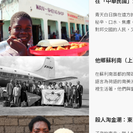
在「中華民國」
青天白日旗在遠方
秘辛、口水、焦慮
對邦交國的人民，又
他鄉蘇利南（上
在蘇利南首都的鬧區
語言為荷語的南美
裡生活著，他們與
色，更是華文媒體過去
殺人淘金潮：東