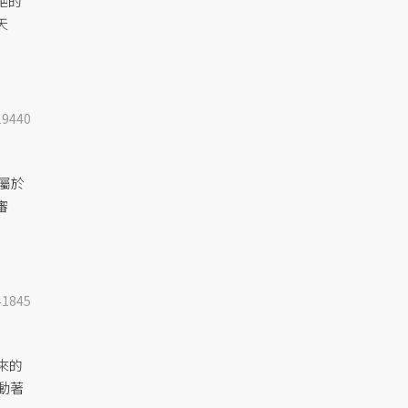
絕的
天
19440
屬於
審
41845
來的
動著