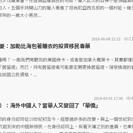
的步伐聲漸響。在這個盜獵猖狂的地區，獵人此次的目標不是瀕臨滅
的人。五個手持開山刀的獵人衝進了坦尚尼亞西北部的一個村莊。幾
架的一歲大小男孩...
1
2016-06-08 21:22
憂：加勒比海包著糖衣的投資移民毒藥
籍嗎？ 一般我們常聽到的美國綠卡，或者是加拿大楓葉卡，其實都僅
「居留證」而已，持有居留證者可能要定期更換居留證，接受換證的
該國公民資格，...
2016-03-01 17:30
）：海外中國人？當華人又變回了「華僑」
部的身分認同從19世紀初至今，經歷過許多的改變。與上一個世紀到
0年代起到來的中國新移民，在身份認同上，有著天壤之別的差異，也牽