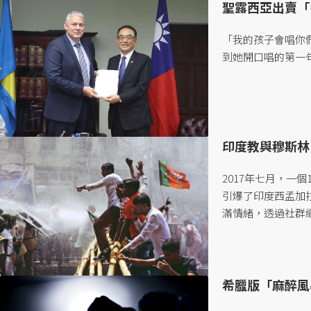
聖露西亞出賣「
「我的孩子會唱你
到她開口唱的第一句
印度教與穆斯林
2017年七月，一
引爆了印度西孟加拉
滿情緒，透過社群網
希臘版「麻醉風