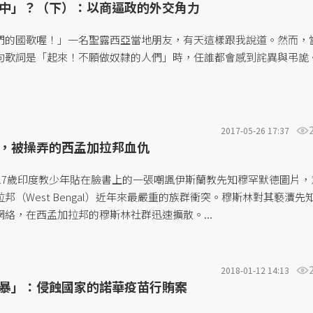
中」？（下）：以商逼政的外交角力
們的國歌喔！」一名聖露西亞當地朋友，有天這樣跟我說道。然而，
歌詞是「起來！不願做奴隸的人們」時，任誰都會感到詫異與弔詭。.
2017-05-26 17:37
，被操弄的西孟加拉邦血仇
個17歲印度教少年貼在臉書上的一張嘲諷伊斯蘭教先知穆罕默德圖片，
邦（West Bengal）近年來最嚴重的族群衝突。穆斯林對其褻瀆先
絡，在西孟加拉邦的穆斯林社群迅速擴散。...
2018-01-12 14:13
暴」：侵蝕國家的諾華疫苗行賄案