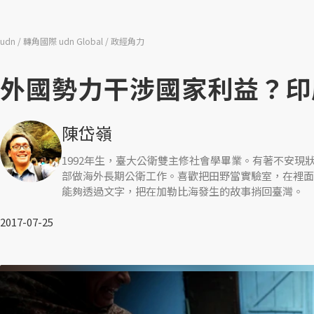
udn
轉角國際 udn Global
政經角力
外國勢力干涉國家利益？印
陳岱嶺
1992年生，臺大公衛雙主修社會學畢業。有著不安
部做海外長期公衛工作。喜歡把田野當實驗室，在裡面
能夠透過文字，把在加勒比海發生的故事捎回臺灣。
2017-07-25