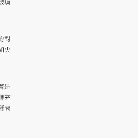
被填
的對
如火
算是
塊充
種問