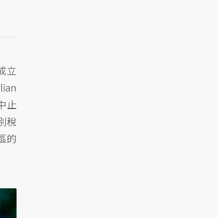
成立
ian
中止
別稅
區的