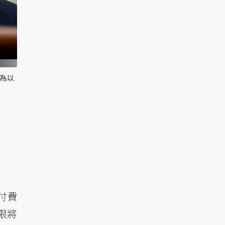
此為以
付費
限將