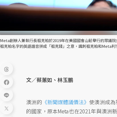
Meta創辦人兼執行長祖克柏於2019年在美國國會山莊舉行的眾議院
祖克柏名字的英語諧音拼成「祖克錢」之意，諷刺祖克柏和Meta
文／蔡蕙如、林玉鵬
澳洲的
《新聞媒體議價法》
使澳洲成為
的國家，原本Meta也在2021年與澳