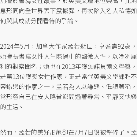
別擅於書寫女性故事，於英美文壇地位崇高，此消
息形同向全世界丟下震撼彈，再次陷入名人私德如
何與其成就分開看待的爭論。
2024年5月，加拿大作家孟若逝世，享耆壽92歲，
她擅長書寫女性人生際遇中的幽微人性，以冷冽犀
利的觀察聞名；她也在2013年獲頒諾貝爾文學獎，
是第13位獲獎女性作家，更是當代英美文學課程不
容錯過的作家之一。孟若為人以謙遜、低調著稱，
常形容自己在安大略省鄉間過著尋常、平靜又快樂
的生活。
然而，孟若的美好形象卻在7月7日後被擊碎了。孟