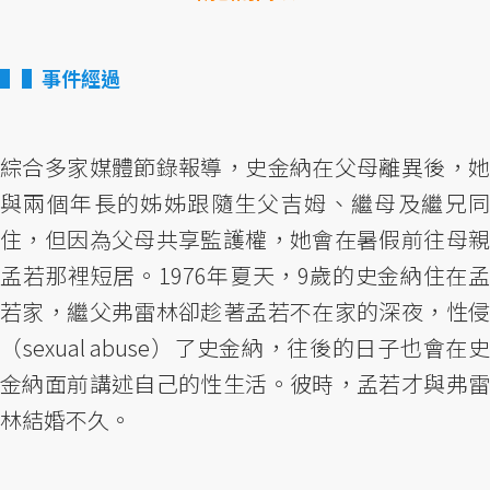
▌事件經過
綜合多家媒體節錄報導，史金納在父母離異後，她
與兩個年長的姊姊跟隨生父吉姆、繼母及繼兄同
住，但因為父母共享監護權，她會在暑假前往母親
孟若那裡短居。1976年夏天，9歲的史金納住在孟
若家，繼父弗雷林卻趁著孟若不在家的深夜，性侵
（sexual abuse）了史金納，往後的日子也會在史
金納面前講述自己的性生活。彼時，孟若才與弗雷
林結婚不久。