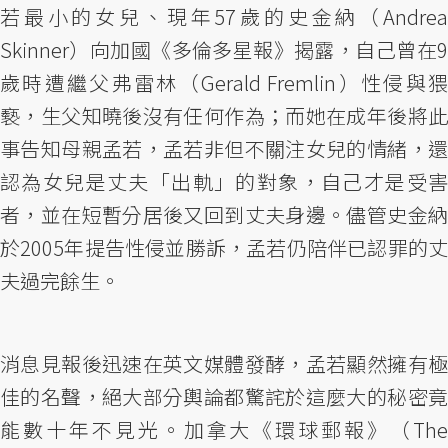
若最小的女兒、現年57歲的史金納（Andrea
Skinner）向加國《多倫多星報》揭露，自己曾在9
歲時遭繼父弗雷林（Gerald Fremlin）性侵與猥
褻，生父知曉後沒有任何作為；而她在成年後將此
事告知母親孟若，孟若非但不關注女兒的情緒，還
認為女兒是丈夫「出軌」的對象，自己才是受害
者，並在短暫分居後又回到丈夫身邊。儘管史金納
於2005年提告性侵並勝訴，孟若仍陪伴已認罪的丈
夫過完餘生。
消息見報後迅速在英文媒體發酵，孟若顯然擁有極
佳的名聲，絕大部分輿論都驚詫於這麼大的秘密竟
能數十年不見光。加拿大《環球郵報》（The