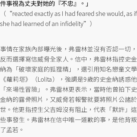
件事視為丈夫對她的『不忠』。」
（“reacted exactly as I had feared she would, as if
she had learned of an infidelity”）
事情在家族內部曝光後，弗雷林並沒有否認一切，
反而選擇寫信威脅全家人。信中，弗雷林指控史金
納為「破壞家庭的狐狸精」，還引用知名戀童文學
《蘿莉塔》（Lolita），強調是9歲的史金納誘惑他
「來場性冒險」。弗雷林更表示，當時他曾拍下史
金納的露骨照片，又威脅若報警就要將照片公諸於
世。他更指控生父吉姆沒有阻止，代表「默許」這
些事發生。弗雷林在信中唯一道歉的事，是他背叛
了孟若。