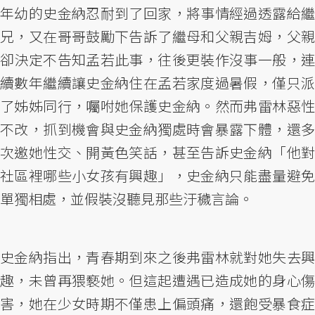
年幼的史金納忍耐到了回家，將事情經過透露給繼
兄，又在哥哥鼓勵下告訴了繼母和父親吉姆，父親
卻決定不告知孟若此事，往後更裝作沒事一般，連
續數年繼續讓史金納住在孟若家度過暑假，僅只派
了姊姊同行，囑咐她保護史金納。然而弗雷林惡性
不改，抓到機會與史金納獨處時會暴露下體，還多
次邀她性交、開黃色笑話，甚至告訴史金納「他對
社區裡哪些小女孩有興趣」，史金納只能盡量避免
單獨相處，並假裝沒聽見那些汙穢言論。
史金納指出，青春期到來之後弗雷林就對她失去興
趣，未曾再猥褻她。但這起遭遇已造成她的身心傷
害，她在少女時期不僅患上偏頭痛，還飽受暴食症