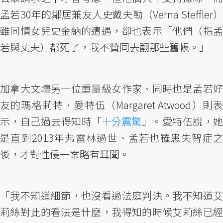
孟若30年的鄰居兼友人史戴夫勒（Verna Steffler）
雖同情女兒史金納的遭遇，卻也表示「他們（指孟
若與丈夫）都死了，我不贊同去翻那些舊帳。」
加拿大文壇另一位重量級女作家、同時也是孟若好
友的瑪格莉特．愛特伍（Margaret Atwood）則表
示，自己過去得知時「
十分震驚
」。愛特伍說，
是直到2013年弗雷林過世、孟若也罹患失智症之
後，才對性侵一案略有耳聞。
「我不知道細節，也沒看過法庭判決。我不知道艾
莉絲對此的看法是什麼，我得知的時候艾莉絲已經