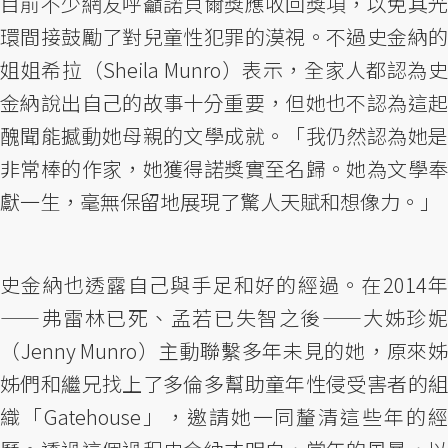
目前不少網友呼籲諾貝爾獎應收回獎項，以免其光
環間接鼓勵了對兒童性犯罪的漠視。不過史金納的
姐姐希拉（Sheila Munro）表示，全家人都認為史
金納說出自己的故事十分重要，但她也不認為這起
醜聞能撼動她母親的文學成就。「我仍然認為她是
非常棒的作家，她獲得諾獎實至名歸。她為文學奉
獻一生，毫無保留地展現了驚人天賦和想像力。」
史金納也透露自己與手足和好的經過。在2014年
——弗雷林已死、孟若已失智之後——大姊珍妮
（Jenny Munro）主動聯繫多年未見的她，原來姊
姊們和繼兄找上了多倫多幫助童年性侵受害者的組
織「Gatehouse」，邀請她一同釐清這些年的經