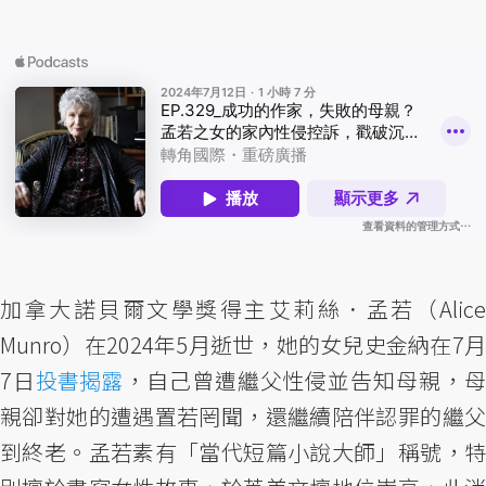
加拿大諾貝爾文學獎得主艾莉絲．孟若（Alice
Munro）在2024年5月逝世，她的女兒史金納在7月
7日
投書揭露
，自己曾遭繼父性侵並告知母親，
親卻對她的遭遇置若罔聞，還繼續陪伴認罪的繼父
到終老。孟若素有「當代短篇小說大師」稱號，特