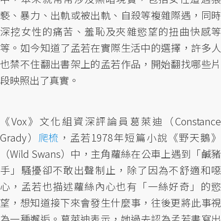
褻、暴力、出軌或被出軌、自殺等複雜際遇，同時
深挖女性的痛苦、羞恥及夾雜慾望的扭曲快感等
等。如今知道了孟若在實際生活中的選擇，許多人
也禁不住翻出書架上的孟若作品，開始翻找哪些片
段映照出了真實。
《Vox》文化組資深評論員葛萊迪（Constance
Grady）
爬梳
，孟若1978年短篇小說《野天鵝》
（Wild Swans）中，主角蘿絲在公車上遇到「鹹豬
手」騷擾卻不敢出聲制止，除了因為不舒適和噁
心，孟若也描述蘿絲內心也有「一絲好奇」的慾
望，想知道接下來會發生什麼事，往後更將此事視
為一種邂逅。葛萊迪表示，她過去認為孟若書寫出