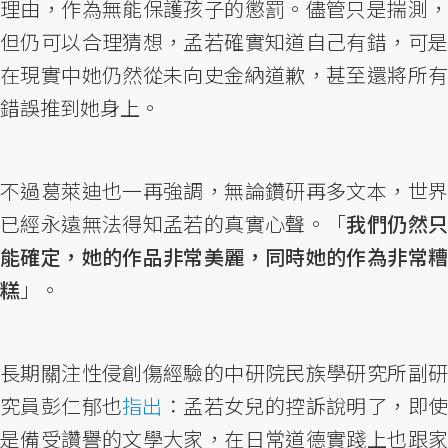
理由，作為無能保護孩子的懲罰。儘管只是揣測，
但仍可以合理猜想，孟若確實知道自己有錯，可是
在現實中她仍然從未向史金納道歉，甚至還將所有
錯誤推到她身上。
不過葛萊迪也一再強調，無論鑽研再多文本，世界
已經永遠無法得知孟若的真實心聲。「
我們仍然
能確定，她的作品非常美麗，同時她的作為非常糟
糕
」。
長期關注性侵創傷經驗的中研院民族學研究所副研
究員彭仁郁也
指出
：孟若女兒的控訴說明了，即
是備受讚譽的文學大家，在日常道德實踐上也跟家