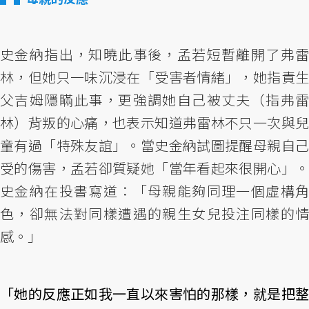
史金納指出，知曉此事後，孟若短暫離開了弗雷
林，但她只一味沉浸在「受害者情緒」，她指責生
父吉姆隱瞞此事，更強調她自己被丈夫（指弗雷
林）背叛的心痛，也表示知道弗雷林不只一次與兒
童有過「特殊友誼」。當史金納試圖提醒母親自己
受的傷害，孟若卻質疑她「當年看起來很開心」。
史金納在投書寫道：「母親能夠同理一個虛構角
色，卻無法對同樣遭遇的親生女兒投注同樣的情
感。」
「她的反應正如我一直以來害怕的那樣，就是把整