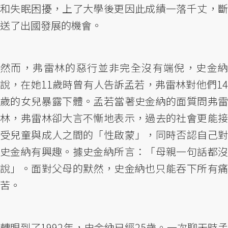
和失眠困擾，上了大學後更因此成績一落千丈，斷
送了出國發展的機會。
然而，弗雷林的惡行並非完全沒有端倪，史金納
說，在她11歲時曾有人告訴孟若，弗雷林對他們14
歲的女兒暴露下體。孟若當著史金納的面質問弗雷
林，弗雷林卻大言不慚地表示，過去的社會更能接
受兒童與成人之間的「性啟蒙」，同時否認自己對
史金納有興趣。據史金納所言：「母親一句話都沒
說」。面對父母的默然，史金納也只能吞下所有痛
苦。
轉眼到了1992年，史金納已經25歲。一次聊天時孟