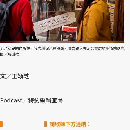
孟若女兒的控訴在世界文壇宛若震撼彈。圖為路人在孟若書店的櫥窗前端詳。
圖／路透社
文／王穎芝
Podcast／特約編輯宜蘭
▌請收聽下方連結：