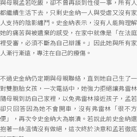
與母親孟若吃飯，卻不曾再談到性侵一事，所有人
都繼續生活下去，只剩史金納一人與受虐又沒有家
人支持的陰影纏鬥。史金納表示，沒有人能夠理解
她的痛苦與被遺棄的感受，在家中就像是「在法庭
裡受審，必須不斷為自己辯護。」因此她與所有家
人漸行漸遠，專注在自己的療傷。
不過史金納仍定期與母親聯絡，直到她自己生了一
對雙胞胎女孩，一次電話中，她強力拒絕讓弗雷林
隨母親到訪自己家裡，以免弗雷林接近孩子，孟若
卻只回答因為她不會開車，沒有弗雷林「很不方
便」，再次令史金納大為崩潰。若說此前史金納還
抱著一絲溫情沒有做絕，這次終於決意和孟若徹底