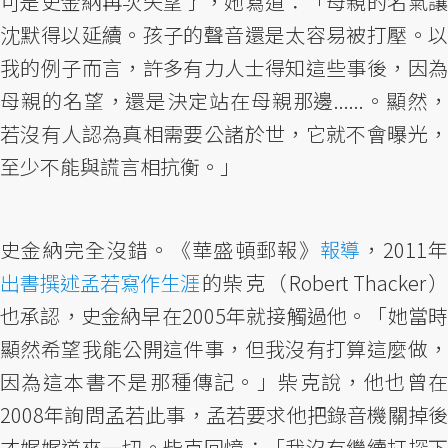
可是史金納再次失望了，她寫道：「母親的名氣讓
沈默得以延續。孩子的聲音還是太容易被打壓。以
我的例子而言，許多有力人士得知這些事後，因為
母親的名望，還是決定站在母親那邊......。顯然，
若沒有人認為真相需要公諸於世，它就不會曝光，
至少不能與謊言相抗衡。」
史金納完全沒錯。《華盛頓郵報》
報導
，2011年
出書撰述孟若寫作生涯
的柴克（Robert Thacker）
也承認，史金納早在2005年就接觸過他。「她當時
顯然希望我能公開這件事，但我沒有打算這麼做，
因為這本書不是那種傳記。」柴克說，他也曾在
2008年詢問孟若此事，孟若要求他把錄音機關掉後
才娓娓道來一切。柴克回憶：「我沒有繼續打探下