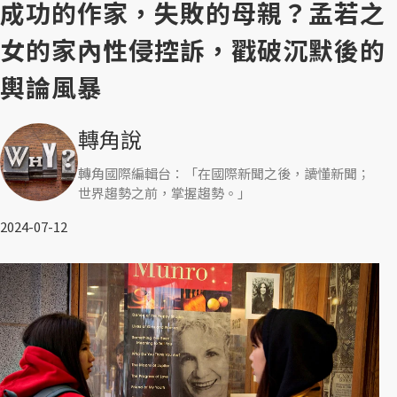
成功的作家，失敗的母親？孟若之
女的家內性侵控訴，戳破沉默後的
輿論風暴
轉角說
轉角國際編輯台：「在國際新聞之後，讀懂新聞；
世界趨勢之前，掌握趨勢。」
2024-07-12