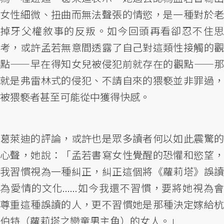
女性細微、扭曲而無法聲張的情慾，是一種對於老
掉牙父權敘事的反叛。如今回頭再看卻忍不住思
考，或許孟若無意間透露了自己對這類性接觸的觀
點——早在得知女兒被侵犯前就存在的觀點——那
就是弗雷林式的侵犯、不請自來的猥褻並非罪過，
被猥褻者甚至可能從中獲得快感。
葛萊迪的評論，或許也是眾多讀者何以如此震驚的
心聲，她說：「孟若書寫女性覺醒的恐懼和慾望，
我習慣視為一種糾正，糾正這個將《蘿莉塔》誤讀
為愛情的文化......如今我還不習慣，要將她視為會
尊重這種誤讀的人，更不習慣她是那種決定嫁給杭
伯特（蘿莉塔之戀童男主角）的女人。」