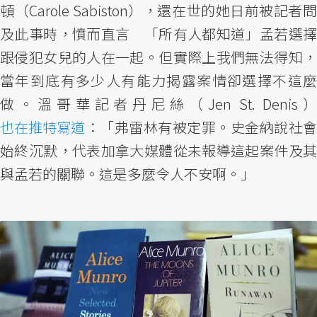
頓（Carole Sabiston），還在世的她日前被記者問
及此事時，憤而直言 「所有人都知道」孟若選擇
跟侵犯女兒的人在一起。但實際上我們無法得知，
當年到底有多少人有能力揭露案情卻選擇不這麼
做。溫哥華記者丹尼絲（Jen St. Denis）
也在推特寫道
：「弗雷林有被定罪。史金納說社會
始終沉默，代表加拿大媒體從未報導這起案件及其
與孟若的關聯。這是多麼令人不安啊。」