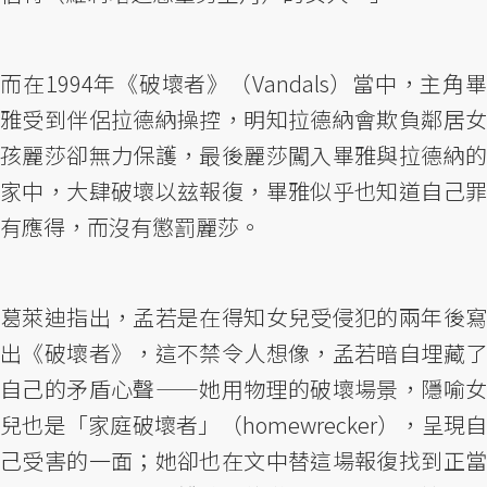
而在1994年《破壞者》（Vandals）當中，主角畢
雅受到伴侶拉德納操控，明知拉德納會欺負鄰居女
孩麗莎卻無力保護，最後麗莎闖入畢雅與拉德納的
家中，大肆破壞以玆報復，畢雅似乎也知道自己罪
有應得，而沒有懲罰麗莎。
葛萊迪指出，孟若是在得知女兒受侵犯的兩年後寫
出《破壞者》，這不禁令人想像，孟若暗自埋藏了
自己的矛盾心聲——她用物理的破壞場景，隱喻女
兒也是「家庭破壞者」（homewrecker），呈現自
己受害的一面；她卻也在文中替這場報復找到正當