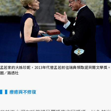
孟若家的大姊珍妮，2013年代替孟若前往瑞典領取諾貝爾文學獎。
圖／路透社
▌療癒與不修復