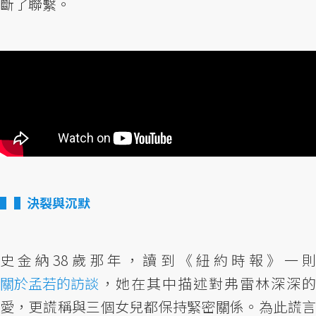
斷了聯繫。
▌決裂與沉默
史金納38歲那年，讀到《紐約時報》一則
關於孟若的訪談
，她在其中描述對弗雷林深深的
愛，更謊稱與三個女兒都保持緊密關係。為此謊言