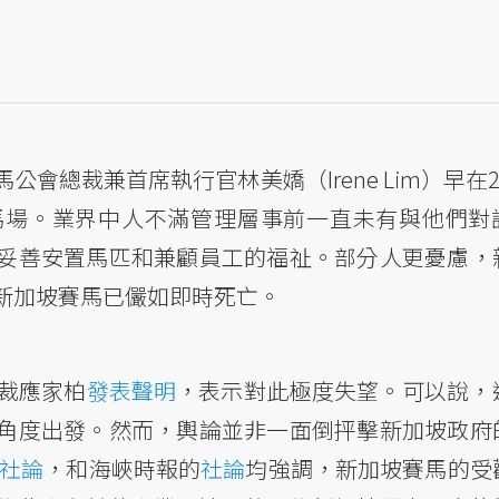
公會總裁兼首席執行官林美嬌（Irene Lim）早在2
馬場。業界中人不滿管理層事前一直未有與他們對
妥善安置馬匹和兼顧員工的福祉。部分人更憂慮，
新加坡賽馬已儼如即時死亡。
裁應家柏
發表聲明
，表示對此極度失望。可以說，
角度出發。然而，輿論並非一面倒抨擊新加坡政府
的社論
，和海峽時報的
社論
均強調，新加坡賽馬的受