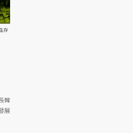
生存
長韓
發展