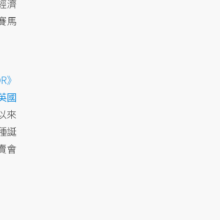
經濟
賽馬
OR》
英國
以來
種誕
賣會