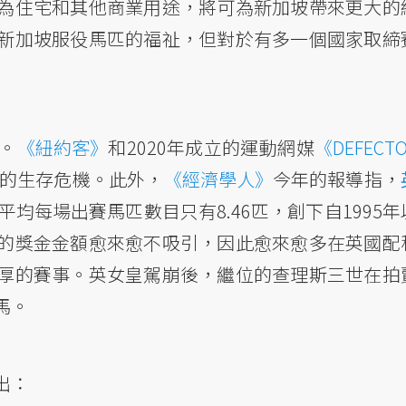
為住宅和其他商業用途，將可為新加坡帶來更大的
新加坡服役馬匹的福祉，但對於有多一個國家取締
。
《紐約客》
和2020年成立的運動網媒
《DEFECT
的生存危機。此外，
《經濟學人》
今年的報導指，
平均每場出賽馬匹數目只有8.46匹，創下自1995年
的獎金金額愈來愈不吸引，因此愈來愈多在英國配
厚的賽事。英女皇駕崩後，繼位的查理斯三世在拍
馬。
出：