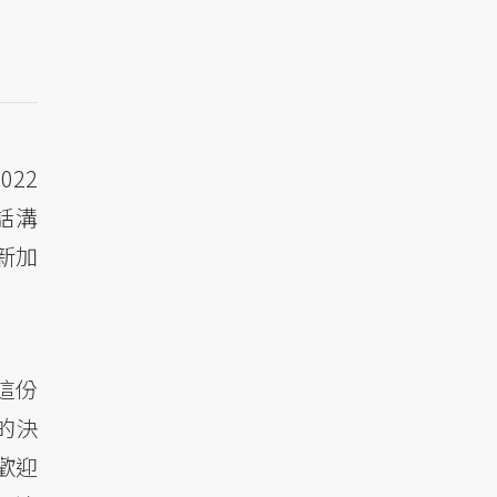
022
話溝
新加
這份
的決
歡迎