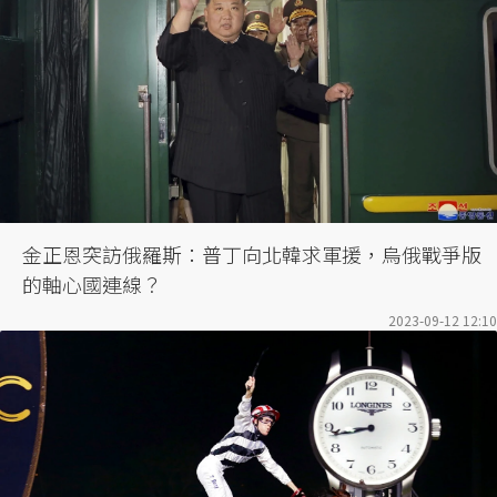
金正恩突訪俄羅斯：普丁向北韓求軍援，烏俄戰爭版
的軸心國連線？
2023-09-12 12:10