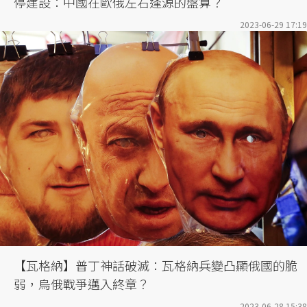
停建設：中國在歐俄左右逢源的盤算？
2023-06-29 17:19
【瓦格納】普丁神話破滅：瓦格納兵變凸顯俄國的脆
弱，烏俄戰爭邁入終章？
2023-06-28 15:38