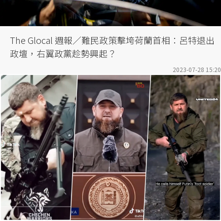
The Glocal 週報／難民政策擊垮荷蘭首相：呂特退出
政壇，右翼政黨趁勢興起？
2023-07-28 15:20