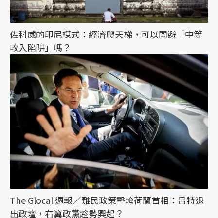
佐科威的印尼模式：經濟爬天梯，可以閃避「中等
收入陷阱」嗎？
The Glocal 週報／難民政策擊垮荷蘭首相：呂特退
出政壇，右翼政黨趁勢興起？