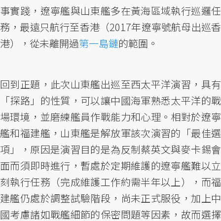
事實踐，遼寧艦與山東艦多在黃海區域執行巡邏任
務，最遠只航行至香港（2017年遼寧號航母出巡香
港），從未離開過
第一島鏈
的範圍。
回到正題，此次山東艦出巡至西太平洋演習，具有
「探路」的性質，可以讓中國海軍熟悉太平洋的戰
場環境，並磨練艦員作戰能力和心理。相對於遼寧
艦和福建艦，山東艦是解放軍該次演習的「最佳選
項」，原因是演習目的是為反制蔡英文與麥卡錫會
面而須即時進行，暫處於定期維護的遼寧艦難以立
刻執行任務（完成維護工作約需半年以上），而福
建艦仍處於調整試驗階段，尚未正式服役，加上中
國考慮諸如戰艦細節的保密問題等因素，故而選擇