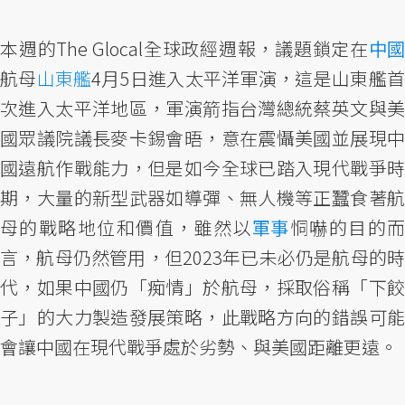
本週的The Glocal全球政經週報，議題鎖定在
中國
航母
山東艦
4月5日進入太平洋軍演，這是山東艦
次進入太平洋地區，軍演箭指台灣總統蔡英文與美
國眾議院議長麥卡錫會晤，意在震懾美國並展現中
國遠航作戰能力，但是如今全球已踏入現代戰爭時
期，大量的新型武器如導彈、無人機等正蠶食著航
母的戰略地位和價值，雖然以
軍事
恫嚇的目的
言，航母仍然管用，但2023年已未必仍是航母的時
代，如果中國仍「痴情」於航母，採取俗稱「下餃
子」的大力製造發展策略，此戰略方向的錯誤可能
會讓中國在現代戰爭處於劣勢、與美國距離更遠。