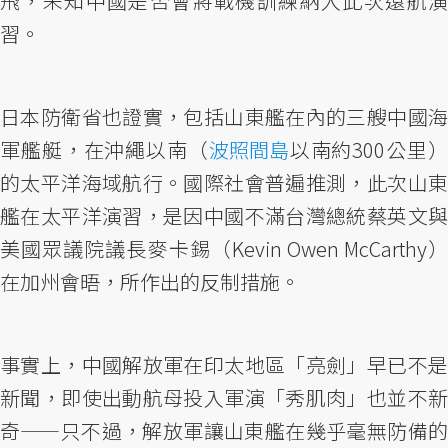
飛，未知中國是否會將戰機訓練納入此次遠航演
習。
日本防衛省也證實，包括山東艦在內的三艘中國海
軍艦艇，在沖繩以南（
波照間島
以南約300公里
的太平洋海域航行。國際社會普遍推測，此次山東
艦在太平洋演習，是因中國不滿台灣總統蔡英文與
美國眾議院議長麥卡錫（Kevin Owen McCarthy）
在加州會晤，所作出的反制措施。
事實上，中國解放軍在印太地區「亮劍」早已不是
新聞，即使出動航母投入軍演「秀肌肉」也並不新
奇——只不過，解放軍讓山東艦在幾乎毫無防備的