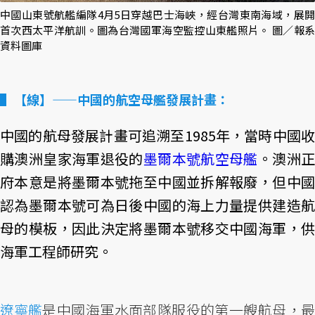
中國山東號航艦編隊4月5日穿越巴士海峽，經台灣東南海域，展開
首次西太平洋航訓。圖為台灣國軍海空監控山東艦照片。 圖／報系
資料圖庫
【線】——中國的航空母艦發展計畫：
中國的航母發展計畫可追溯至1985年，當時中國收
購澳洲皇家海軍退役的
墨爾本號航空母艦
。澳洲
府本意是將墨爾本號拖至中國並拆解報廢，但中國
認為墨爾本號可為日後中國的海上力量提供建造航
母的模板，因此決定將墨爾本號移交中國海軍，供
海軍工程師研究。
遼寧艦
是中國海軍水面部隊服役的第一艘航母，最