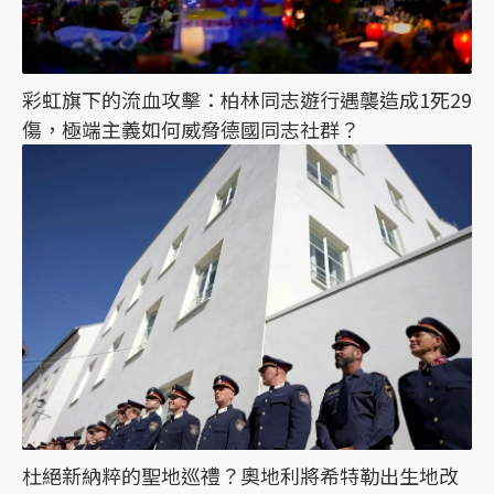
彩虹旗下的流血攻擊：柏林同志遊行遇襲造成1死29
傷，極端主義如何威脅德國同志社群？
杜絕新納粹的聖地巡禮？奧地利將希特勒出生地改