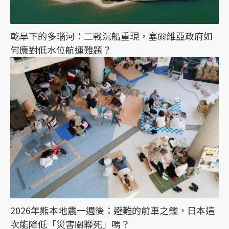
乾旱下的多瑙河：二戰沉船重現，塞爾維亞政府如
何應對低水位航運難題？
2026年熊本地震一週後：避難的前車之鑑，日本這
次能降低「災害關聯死」嗎？