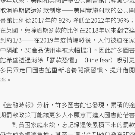
多年以來，美國和英國許多公共圖書館已經減少或
取消逾期歸還罰款制度——美國實施罰款的公共圖
書館比例從2017年的 92% 降低至2022年的36%；
在英國，免除逾期罰款的比例在2018年以來翻倍達
到約1/3——在2019年疫情爆發後，人們被迫在家
中隔離，3C產品使用率被大幅提升。因此許多圖書
館希望透過消除「罰款恐懼」（Fine fear）吸引更
多民眾走回圖書館重新培養閱讀習慣、提升借閱
率。
《金融時報》分析，許多圖書館也發現，累積的逾
期罰款政策可能讓更多人不願意再進入圖書館借書
——對貧困家庭來說，忘記歸還後累積下來的罰款
仍會成為經濟負擔。甚至一項以色列幼兒教育研究