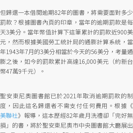
但歸還一本借閱逾期82年的圖書，將需要面對多少
罰款？根據圖書內頁的印章，當年的逾期罰款是每
天3美分。當年幣值計算下這筆累計的罰款近900美
元，然而根據美國勞工統計局的通膨計算系統，當
年1943年7月的3美分相當於今天的56美分，考量通
膨之後，如今的罰款累計高達16,000美元（約新台
幣47萬9千元）。
聖安東尼奧圖書館已於2021年取消逾期罰款的制
度，因此這名歸還者不需支付任何費用。根據《
美聯社
》報導，這本歷經82年歲月洗禮卻「完好無
損」的書，將於聖安東尼奧市中央圖書館大廳展出