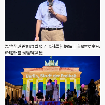
為拚全球首例想昏頭？《科學》揭露上海6歲女童死
於腦部基因編輯試驗