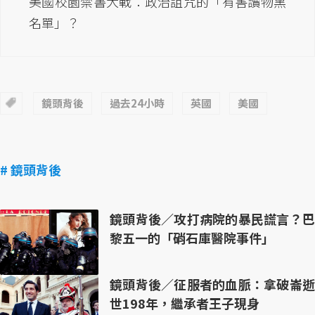
美國校園禁書大戰：政治詛咒的「有害讀物黑
名單」？
鏡頭背後
過去24小時
英國
美國
# 鏡頭背後
鏡頭背後／攻打病院的暴民謊言？巴
黎五一的「硝石庫醫院事件」
鏡頭背後／征服者的血脈：拿破崙逝
世198年，繼承者王子現身