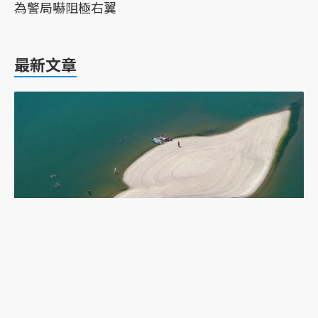
為警局嚇阻極右翼
最新文章
乾旱下的多瑙河：二戰沉船重現，塞爾維亞政府如