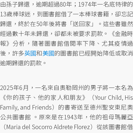
由孫子歸還，逾期超過80年；1974年一名底特律的
13歲棒球迷，到圖書館借了一本棒球書籍，卻忘記
歸還，終於在50年後將書「送回家」。這些書雖然
經過數十年未歸還，卻都未被要求罰款。《金融時
報》分析，隨著圖書館借閱率下降、尤其疫情過
後，許多
英國
和
美國
的圖書館已經開始降低或取
逾期歸還的罰款。
2025年6月，一名來自奧勒岡州的男子將一本名為
《你的孩子、他的家人和朋友》（Your Child, His
Family, and Friends）的書寄送至德州聖安東尼奧
公共圖書館 。原來是在1943年，他的祖母瑪麗亞
（Maria del Socorro Aldrete Florez）從該圖書館借