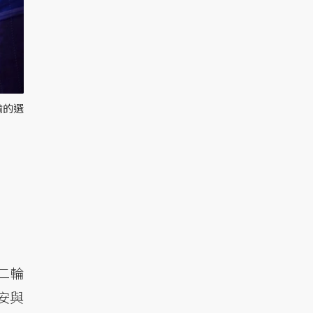
輸的選
第二輪
安與