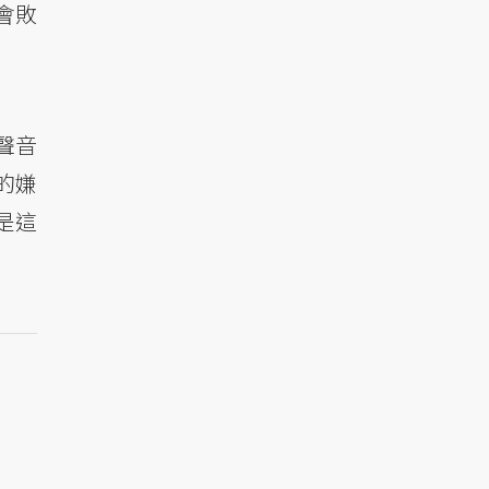
機會敗
。
聲音
的嫌
是這