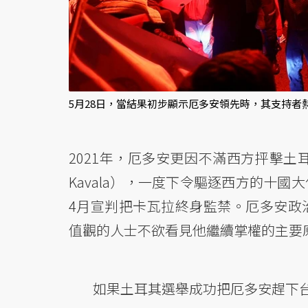
5月28日，當結果初步顯示厄多安領先時，其支持者
2021年，厄多安更因不滿西方抨擊土
Kavala），一度下令驅逐西方的十
4月宣判把卡瓦拉終身監禁。厄多安政
值觀的人士不欲看見他繼續掌權的主要
如果土耳其選舉成功把厄多安趕下