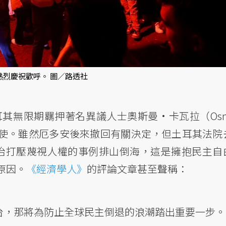
熱烈慶祝歡呼。 圖／路透社
耳其無限期羈押著名異議人士奧斯曼·卡瓦拉（Osm
國大使。雖然厄多安後來撤回有關決定，但土耳其法院
治打壓蔑視人權的事例排山倒海，這是擁抱民主自
原因。
《經濟學人》
的評論文章甚至聲稱：
台，那將為防止全球民主倒退的浪潮踏出重要一步。