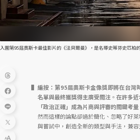
入圍第95屆奧斯卡最佳影片的《法貝爾曼》，是名導史蒂芬史匹柏
編按：第95屆奧斯卡金像獎即將在台灣
名單與最終獲獎得主廣受關注。在許多近
「政治正確」成為片商與評審的關鍵考量
然而這樣的論點卻過於簡化、忽略了好萊
與嘗試中，創造全新的類型與手法，兼容