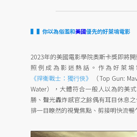
▌你以為俗濫和
美國
優先的好萊塢電影
2023年的美國電影學院奧斯卡獎即將開獎
照例成為影迷熱話。作為好萊塢
《捍衛戰士：獨行俠》
（Top Gun: Ma
Water），大體符合一般人以為的
勝、聲光轟炸感官之餘偶有耳目休息之
排一目瞭然的視覺焦點、剪接明快流暢