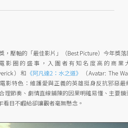
，壓軸的「最佳影片」（Best Picture）今年獎
電影圈的盛事，入圍者有知名度高的商業
verick）和
《阿凡達2：水之道》
（Avatar: The Wa
美式電影特色：維護愛與正義的英雄挺身反抗邪惡最
合理節奏、劇情直線鋪陳的因果明確易懂、主要鏡
乍看目不睱給卻讓觀者毫無懸念。