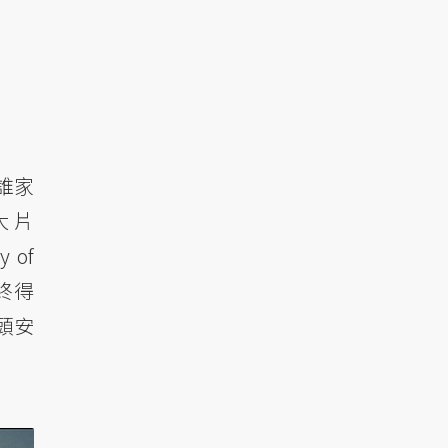
落誰家
大片
y of
終得
頭安