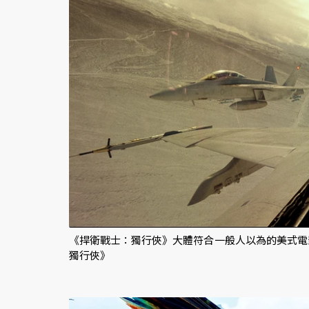
《捍衛戰士：獨行俠》大體符合一般人以為的美式電
獨行俠》