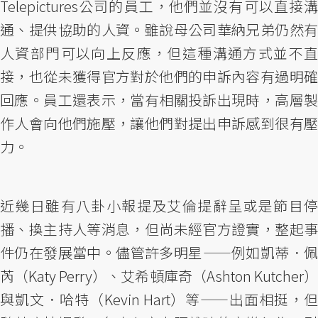
Telepictures公司的員工，他們並沒有可以直接溝
通、提供協助的人資。雖說母公司華納兄弟仍然有
人資部門可以向上反應，但這種溝通方式並不直
接，也從未獲得官方對於他們的申訴內容有過明確
回應。員工還表示，當有相關投訴出現時，高層製
作人會向他們施壓，讓他們對提出申訴感到很有壓
力。
近幾日雖有八卦小報提及艾倫提辭呈或是節目停
播、換主持人等消息，但尚未經官方證實，整起事
件仍在發展當中。儘管許多明星——例如凱蒂．佩
芮（Katy Perry）、艾希頓庫奇（Ashton Kutcher）
與凱文．哈特（Kevin Hart）等——出面相挺，但