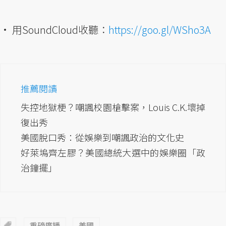
• 用SoundCloud收聽：
https://goo.gl/WSho3A
推薦閱讀
失控地獄梗？嘲諷校園槍擊案，Louis C.K.壞掉
復出秀
美國脫口秀：從娛樂到嘲諷政治的文化史
好萊塢齊左膠？美國總統大選中的娛樂圈「政
治鐘擺」
重磅廣播
美國