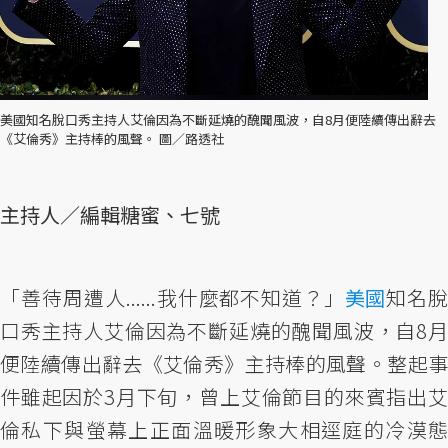
美國知名脫口秀主持人艾倫因為不斷延燒的醜聞風波，自8月便陸續傳出辭去
《艾倫秀》主持棒的風聲。 圖／路透社
主持人／編輯糖蜜、七號
「善待周遭人......我什麼都不知道？」
美國
知名
口秀主持人艾倫因為不斷延燒的醜聞風波，自8月
便陸續傳出辭去《艾倫秀》主持棒的風聲。整起事
件雖起因於3月下旬，曾上艾倫節目的來賓指出艾
倫私下與螢幕上正面溫暖形象大相逕庭的冷漠態