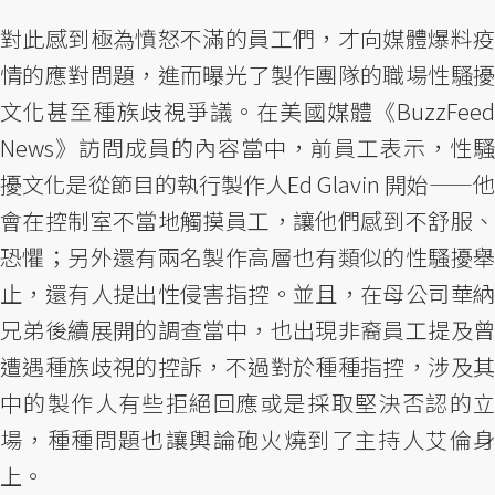
對此感到極為憤怒不滿的員工們，才向媒體爆料疫
情的應對問題，進而曝光了製作團隊的職場性騷擾
文化甚至種族歧視爭議。在美國媒體《BuzzFeed
News》訪問成員的內容當中，前員工表示，性騷
擾文化是從節目的執行製作人Ed Glavin 開始——他
會在控制室不當地觸摸員工，讓他們感到不舒服、
恐懼；另外還有兩名製作高層也有類似的性騷擾舉
止，還有人提出性侵害指控。並且，在母公司華納
兄弟後續展開的調查當中，也出現非裔員工提及曾
遭遇種族歧視的控訴，不過對於種種指控，涉及其
中的製作人有些拒絕回應或是採取堅決否認的立
場，種種問題也讓輿論砲火燒到了主持人艾倫身
上。