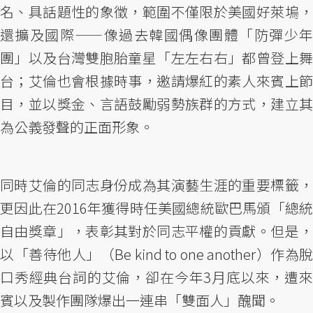
名、具話題性的象徵，範圍不僅限於美國好萊塢，
還擴及國際——像過去韓國偶像團體「防彈少年
團」以及台灣雙胞胎童星「左左右右」都曾登上舞
台；艾倫也會根據時事，邀請爆紅的素人來賓上節
目，並以獎金、言語鼓勵弱勢族群的方式，建立其
為公義發聲的正面形象。
同時艾倫的同志身份成為其演藝生涯的重要標籤，
更因此在2016年獲得時任美國總統歐巴馬頒「總統
自由獎章」，表彰其對於同志平權的貢獻。但是，
以「善待他人」（Be kind to one another）作為脫
口秀經典台詞的艾倫，卻在今年3月底以來，遭來
賓以及製作團隊爆出一連串「雙面人」醜聞。