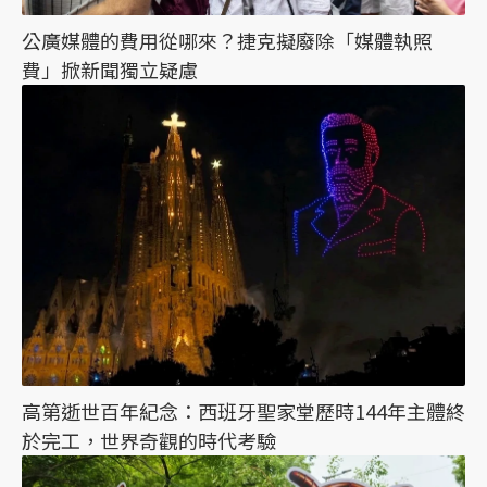
公廣媒體的費用從哪來？捷克擬廢除「媒體執照
費」掀新聞獨立疑慮
高第逝世百年紀念：西班牙聖家堂歷時144年主體終
於完工，世界奇觀的時代考驗