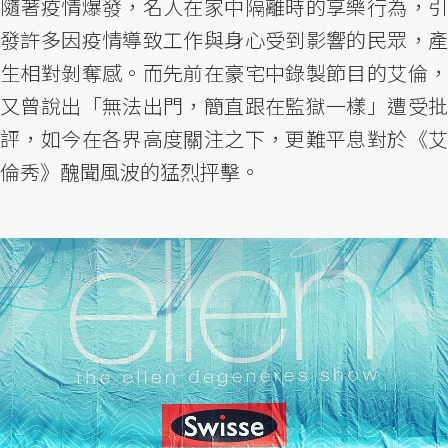
隨著疫情爆發，名人在家中隔離時的享樂行為，引
發許多因疫情導致工作與身心受到影響的民眾，產
生相對剝奪感。而先前在豪宅中錄製節目的艾倫，
又曾說出「無法出門，簡直跟在監獄一樣」遭受批
評，如今在各界高度關注之下，更難平息對於《艾
倫秀》醜聞風波的猛烈抨擊。