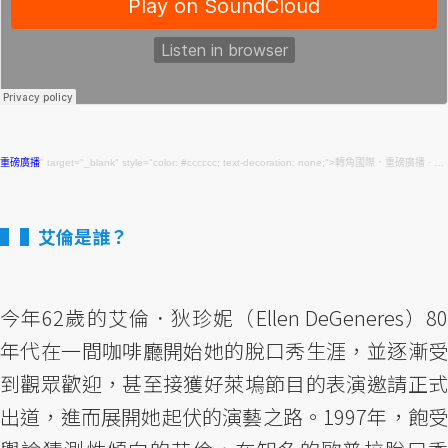
重磅廣播
" target="_blank" style="color: #cccccc; text-decoration: none;">轉角國際．重磅廣播 ·
重
▌艾倫是誰？
今年62歲的艾倫．狄珍妮（Ellen DeGeneres）80
年代在一間咖啡廳開始她的脫口秀生涯，並逐漸受
到觀眾歡迎，甚至接獲好萊塢節目的表演邀請正式
出道，進而展開她起伏的演藝之路。1997年，飽受