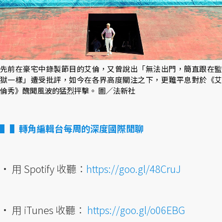
先前在豪宅中錄製節目的艾倫，又曾說出「無法出門，簡直跟在監
獄一樣」遭受批評，如今在各界高度關注之下，更難平息對於《艾
倫秀》醜聞風波的猛烈抨擊。 圖／法新社
▌轉角編輯台每周的深度國際閒聊
• 用 Spotify 收聽：
https://goo.gl/48CruJ
• 用 iTunes 收聽：
https://goo.gl/o06EBG