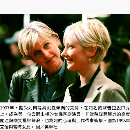
1997年，飽受到輿論猜測性傾向的艾倫，在知名的歐普拉脫口秀
上，成為第一位公開出櫃的女性喜劇演員，但當時媒體輿論的高度
關注與嘲笑批評聲浪，也為她的心理與工作帶來衝擊。圖為1998年
艾倫與當時女友。 圖／美聯社