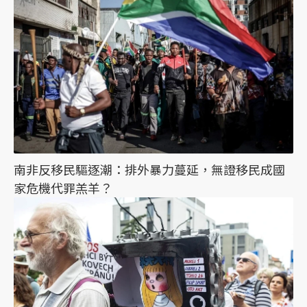
南非反移民驅逐潮：排外暴力蔓延，無證移民成國
家危機代罪羔羊？