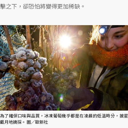
擊之下，卻恐怕將變得更加稀缺。
為了確保口味與品質，冰凍葡萄幾乎都是在凌晨的低溫時分，披星
戴月地摘採。 圖／歐新社