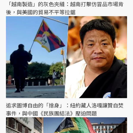
「越南製造」的灰色夾縫：越南打擊仿冒品市場背
後，與美國的貿易不平等拉鋸
追求圖博自由的「捨身」：紐約藏人洛嘎讓贊自焚
事件，與中國《民族團結法》壓迫問題