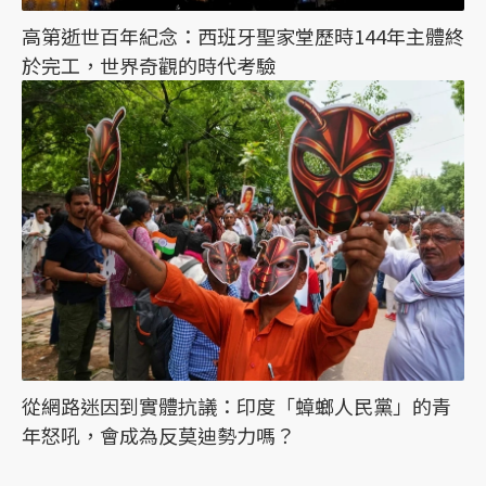
高第逝世百年紀念：西班牙聖家堂歷時144年主體終
於完工，世界奇觀的時代考驗
從網路迷因到實體抗議：印度「蟑螂人民黨」的青
年怒吼，會成為反莫迪勢力嗎？