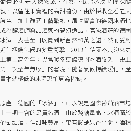
葡萄必須是天然熟成、在零下低溫冰凍時摘採釀
製，以留住果實裡的高甜糖份。由於採收全看老天
臉色，加上釀酒工藝繁複，風味豐富的德國冰酒也
成為釀酒師與品酒家的夢幻逸品，高級酒莊的德國
冰酒一支甚至可以賣到新台幣50萬之譜。然而受到
近年極端氣候的多重衝擊，2019年德國不只迎來史
上第二高溫年，異常暖冬更讓德國冰酒陷入「史上
第一次全年無收」的窘境。隨著氣候持續暖化，產
量本就極低的冰酒恐怕更為稀缺。
原產自德國的「冰酒」，可以說是國際葡萄酒市場
上一期一會的昂貴名酒。由於殘糖量高，冰酒屬於
葡萄甜酒；但甜味豐富、帶有酸楚果香平衡，酒精