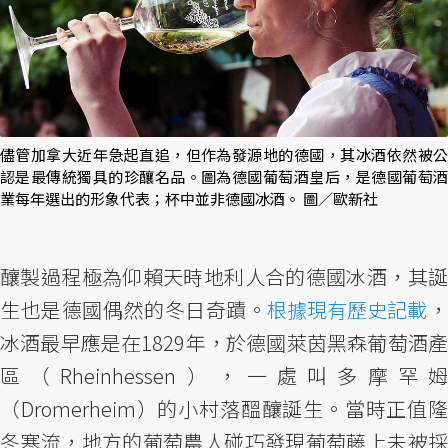
儘管加拿大近年急起直追，但作為發源地的德國，其冰酒依然被公
認是最傳統獨具的珍釀名品。圖為德國葡萄酒皇后，是德國葡萄酒
業每年選出的形象代表；杯中並非德國冰酒。 圖／歐新社
釀製過程極為仰賴天時地利人合的德國冰酒，其誕
生也是德國偶然的冬日奇蹟。
根據現有歷史記載
冰酒最早應是在1829年，於德國萊茵黑森葡萄酒產
區（Rheinhessen），一處叫多摩罕姆
（Dromerheim）的小村落醞釀誕生。當時正值隆
冬寒流，地方的葡萄農人碰巧發現葡萄藤上未被採