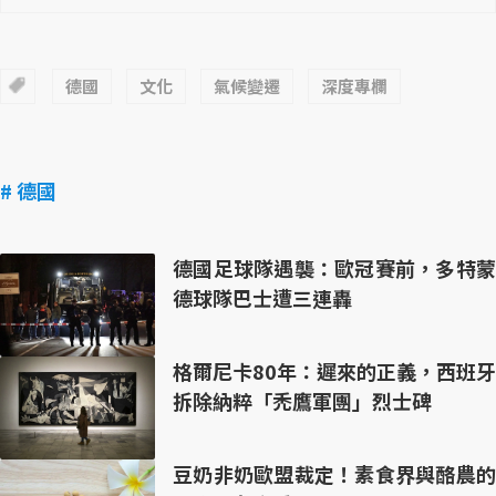
德國
文化
氣候變遷
深度專欄
# 德國
德國足球隊遇襲：歐冠賽前，多特蒙
德球隊巴士遭三連轟
格爾尼卡80年：遲來的正義，西班牙
拆除納粹「禿鷹軍團」烈士碑
豆奶非奶歐盟裁定！素食界與酪農的