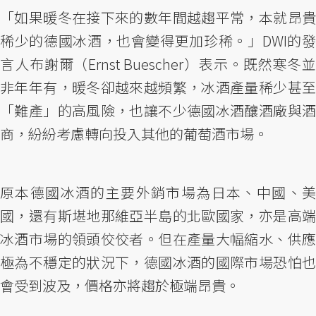
「如果暖冬在接下來的數年間越趨平常，本就昂貴
稀少的德國冰酒，也會變得更加珍稀。」DWI的發
言人布謝爾（Ernst Buescher）表示。既然寒冬並
非年年有，暖冬卻越來越頻繁，冰酒產量稀少甚至
「難產」的高風險，也讓不少德國冰酒釀酒廠與酒
商，紛紛考慮轉向投入其他的葡萄酒市場。
原本德國冰酒的主要外銷市場為日本、中國、美
國，還有斯堪地那維亞半島的北歐國家，亦是高端
冰酒市場的領頭佼佼者。但在產量大幅縮水、供應
極為不穩定的狀況下，德國冰酒的國際市場恐怕也
會受到波及，價格亦將趨於極端昂貴。