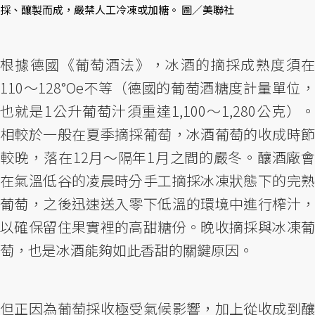
採、釀製而成，嚴禁人工冷凍或加糖。 圖／美聯社
根據德國《葡萄酒法》，冰酒的摘採成熟度須在
110～128°Oe不等（德國的葡萄酒糖度計量單位，
也就是1公升葡萄汁須重達1,100～1,280公克）。
相較於一般在夏季摘採葡萄，冰酒葡萄的收成時節
較晚，落在12月～隔年1月之間的嚴冬。釀酒廠會
在氣溫低谷的凌晨時分手工摘採冰凍狀態下的完熟
葡萄，之後迅速送入零下低溫的環境中進行榨汁，
以確保留住果實裡的高甜糖份。晚收摘採與冰凍葡
萄，也是冰酒能夠如此香甜的關鍵原因。
但正因為葡萄採收極受氣候影響，加上從收成到釀