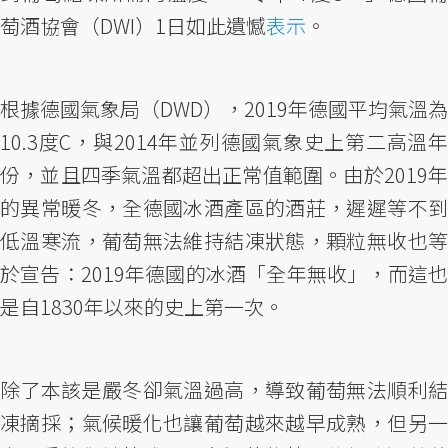
萄酒協會（DWI）1日如此遺憾
表示
。
根據德國氣象局（DWD），2019年德國平均氣溫為
10.3度C，與2014年並列德國氣象史上第二高溫年
份，並且四季氣溫都超出正常值範圍。由於2019年
的異常暖冬，全德國冰酒產區的酒莊，遲遲等不到
低溫寒流，葡萄無法維持結凍狀態，顆粒無收也等
於宣告：2019年德國的冰酒「全年無收」，而這也
是自1830年以來的史上第一次。
除了本該是嚴冬卻氣溫過高，導致葡萄無法順利結
凍摘採；氣候暖化也讓葡萄越來越早成熟，但另一