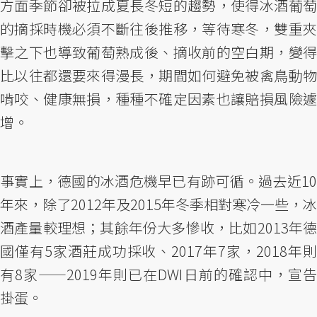
方面季節卻被拉成夏長冬短的趨勢，使得冰酒葡萄
的摘採時機必須不斷往後推移，等待寒冬，雙重夾
擊之下也導致葡萄熟成後、摘收前的空白期，變得
比以往都還要來得漫長，期間如何避免被禽鳥動物
啃咬、健康無損，種種不確定因素也讓賠損風險遽
增。
事實上，德國的冰酒危機早已有跡可循。過去近10
年來，除了2012年及2015年冬季相對寒冷一些，冰
酒產量較理想；其餘年份大多慘收，比如2013年德
國僅有5家酒莊成功採收、2017年7家，2018年則
有8家——2019年則已在DWI日前的確認中，宣告
掛蛋。