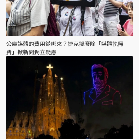
公廣媒體的費用從哪來？捷克擬廢除「媒體執照
費」掀新聞獨立疑慮