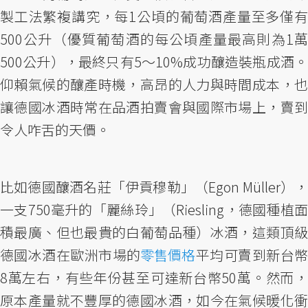
製工法繁複講究，每1公頃的葡萄酒產量至多僅有
500公升（優質葡萄酒的每公頃產量最高則為1萬
500公升），最終只有5～10%成功釀造裝瓶成酒。
仰賴氣候的釀產時機，高昂的人力與時間成本，也
讓德國冰酒時常在品酒拍賣會與國際市場上，賣到
令人咋舌的天價。
比如德國釀酒名莊「伊貢穆勒」（Egon Müller），
一支750毫升的「麗絲玲」（Riesling，德國種植面
積最廣、但也最貴的白葡萄品種）冰酒，這類頂級
德國冰酒在歐洲市場的
零售價格
平均可賣到新台
8萬左右，有些年份甚至可達新台幣50萬。然而，
原本產量就不豐厚的德國冰酒，如今在氣候暖化衝