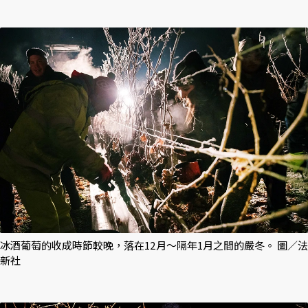
冰酒葡萄的收成時節較晚，落在12月～隔年1月之間的嚴冬。 圖／法
新社