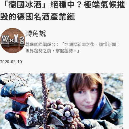
「德國冰酒」絕種中？極端氣候摧
毀的德國名酒產業鏈
轉角說
轉角國際編輯台：「在國際新聞之後，讀懂新聞；
世界趨勢之前，掌握趨勢。」
2020-03-10