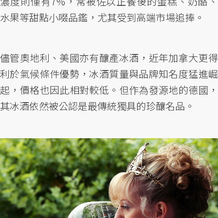
濃度則僅有7%，常被佐以正餐後的蛋糕、奶酪、
水果等甜點小啜品鑑，尤其受到高端市場追捧。
儘管奧地利、美國亦有釀產冰酒，近年加拿大更得
利於氣候條件優勢，冰酒質量與品牌知名度猛進崛
起，價格也因此相對較低。但作為發源地的德國，
其冰酒依然被公認是最傳統獨具的珍釀名品。