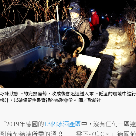
冰凍狀態下的完熟葡萄，收成後會迅速送入零下低溫的環境中進行
榨汁，以確保留住果實裡的高甜糖份。 圖／歐新社
「2019年德國的
13個冰酒產區
中，沒有任何一區
到葡萄結凍所需的溫度——零下-7度C。」德國葡