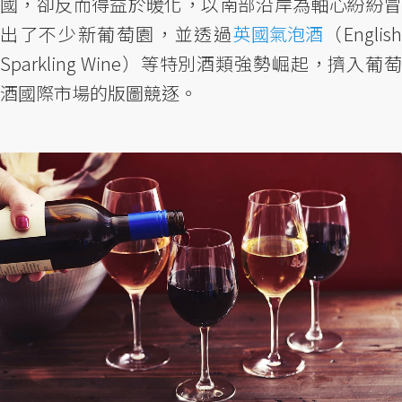
國，卻反而得益於暖化，以南部沿岸為軸心紛紛冒
出了不少新葡萄園，並透過
英國氣泡酒
（Englis
Sparkling Wine）等特別酒類強勢崛起，擠入葡萄
酒國際市場的版圖競逐。