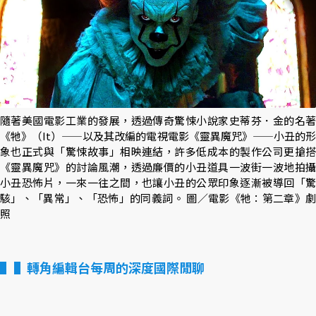
隨著美國電影工業的發展，透過傳奇驚悚小說家史蒂芬．金的名著
《牠》（It）——以及其改編的電視電影《靈異魔咒》——小丑的形
象也正式與「驚悚故事」相映連結，許多低成本的製作公司更搶搭
《靈異魔咒》的討論風潮，透過廉價的小丑道具一波街一波地拍攝
小丑恐怖片，一來一往之間，也讓小丑的公眾印象逐漸被導回「驚
駭」、「異常」、「恐怖」的同義詞。 圖／電影《牠：第二章》劇
照
▌轉角編輯台每周的深度國際閒聊