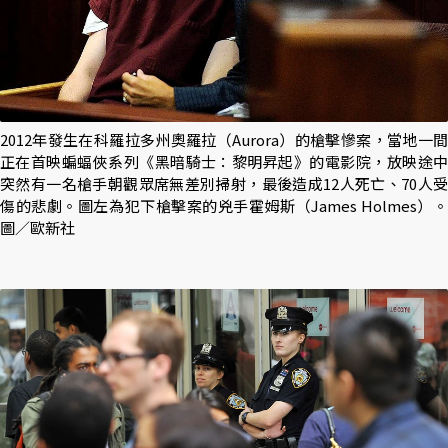
2012年發生在科羅拉多州奧羅拉（Aurora）的槍擊慘案，當地一間
正在首映蝙蝠俠系列《黑暗騎士：黎明昇起》的電影院，放映途中
突然有一名槍手朝觀眾席無差別掃射，最後造成12人死亡、70人受
傷的悲劇。圖左為犯下槍擊案的兇手霍姆斯（James Holmes）。
圖／歐新社