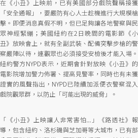
在《小丑》上映前，已有美國部分戲院聲稱接獲
「安全通報」，要嚴防有心人士趁機進行大規模槍
擊。即便消息真假不明，但已足夠讓各地警察與民
眾神經緊繃；美國紐約在2日晚間的電影節《小
丑》放映會上，就有全副武裝、配備突擊步槍的警
察嚴陣以待，連觀眾也必須接受安檢後才能入場。
紐約警方NYPD表示，近期會針對放映《小丑》的
電影院增加警力佈署、提高見警率，同時也有未獲
證實的風聲指出，NYPD已陸續加派便衣警察混入
戲院觀眾群，以防止「可能出現的威脅」。
「《小丑》上映讓人非常害怕...」《路透社》報
導，包含紐約、洛杉磯與芝加哥等大城市，已有部