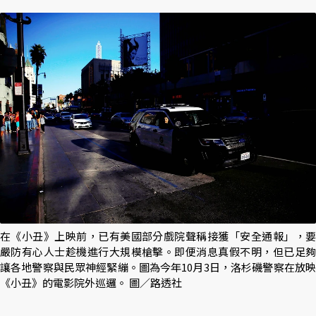
在《小丑》上映前，已有美國部分戲院聲稱接獲「安全通報」，要
嚴防有心人士趁機進行大規模槍擊。即便消息真假不明，但已足夠
讓各地警察與民眾神經緊繃。圖為今年10月3日，洛杉磯警察在放映
《小丑》的電影院外巡邏。 圖／路透社