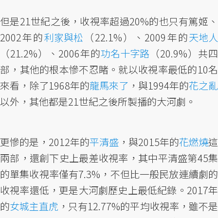
但是21世紀之後，收視率超過20%的也只有篤姬、
2002年的
利家與松
（22.1%）、2009年的
天地
（21.2%）、2006年的
功名十字路
（20.9%）共四
部，其他的根本慘不忍睹。就以收視率最低的10名
來看，除了1968年的
龍馬來了
，與1994年的
花之亂
以外，其他都是21世紀之後所製播的大河劇。
更慘的是，2012年的
平清盛
，與2015年的
花燃燒
這
兩部，還創下史上最差收視率，其中平清盛第45集
的單集收視率僅有7.3%，不但比一般民放連續劇的
收視率還低，更是大河劇歷史上最低紀錄。2017年
的
女城主直虎
，只有12.77%的平均收視率，雖不