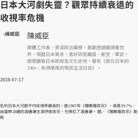
日本大河劇失靈？觀眾持續衰退的
收視率危機
陳威臣
媒體工作者，資深政治幕僚，喜歡透過鏡頭看世
界，現居日本東京，喜好研究鐵道、航空、軍武，
順便觀察日本政經及文化史地。著有《我在日本的
24hr：街頭巷尾的常民生活日誌》。
2018-07-17
名列日本大河劇平均收視率最高的，是1987年《獨眼龍政宗》，高達39.7%，
由當時28歲的渡邊謙主演伊達政宗，也捧紅了渡邊謙。 圖／《獨眼龍政宗》劇
照