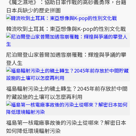
《魔之濕地》：協助日軍作戰的高砂義勇隊，台籍
日本兵缺少的歷史拼圖
韓流吹到土耳其：東亞想像與K-pop的性別文化戰
尼泊爾登山家普爾加遇雪崩罹難：輝煌與爭議的攀
登人生
福島輻射污染土的穢土轉生？2045年前存放於中間
貯藏設施的土壤可以怎麼再利用
福島第一核電廠事故後的污染土從哪來？解密日本
如何降低環境輻射污染