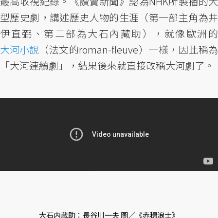
最高收視紀錄。《讀賣新聞》認為NHK所製播的大
型歷史劇，講述歷史人物的生涯（第一部主角為井
伊直弼、第二部為大石內藏助），就像歐洲的
大河小說
（法文的roman-fleuve）一樣，因此稱為
「大河連續劇」，結果後來就直接改稱大河劇了。
大石内蔵助：長谷川一夫 圖／《赤穗浪士》