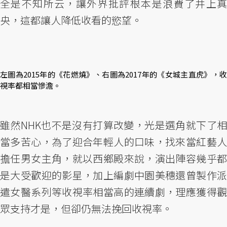
全是不知所云，讓外界批評根本是浪費了井上真
央，這都讓人降低收看的慾望。
左圖為2015年的《花燃燒》、右圖為2017年的《女城主直虎》，收
視率都相當慘澹。
雖然NHK也不是沒有打算改變，光是選角就下了相
當多苦心，為了迎合年輕人的口味，找來當紅藝人
擔任男女主角，就以西鄉殿來說，演出陣容幾乎都
是大受歡迎的影星，加上編劇中園美穗還曾製作派
遣女醫系列等收視率相當高的連續劇，理應獲得觀
眾支持才是，但卻仍無法挽回收視率。