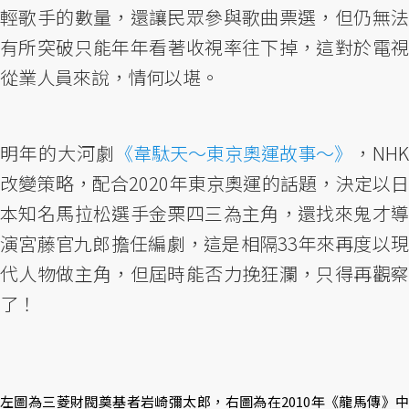
輕歌手的數量，還讓民眾參與歌曲票選，但仍無法
有所突破只能年年看著收視率往下掉，這對於電視
從業人員來說，情何以堪。
明年的大河劇
《韋駄天～東京奧運故事～》
，NHK
改變策略，配合2020年東京奧運的話題，決定以日
本知名馬拉松選手金栗四三為主角，還找來鬼才導
演宮藤官九郎擔任編劇，這是相隔33年來再度以現
代人物做主角，但屆時能否力挽狂瀾，只得再觀察
了！
左圖為三菱財閥奠基者岩崎彌太郎，右圖為在2010年《龍馬傳》中