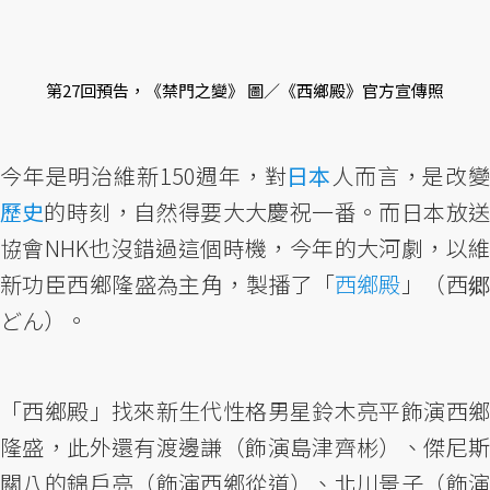
第27回預告，《禁門之變》 圖／《西鄉殿》官方宣傳照
今年是明治維新150週年，對
日本
人而言，是改
歷史
的時刻，自然得要大大慶祝一番。而日本放送
協會NHK也沒錯過這個時機，今年的大河劇，以維
新功臣西鄉隆盛為主角，製播了「
西鄉殿
」（西
どん）。
「西鄉殿」找來新生代性格男星鈴木亮平飾演西鄉
隆盛，此外還有渡邊謙（飾演島津齊彬）、傑尼斯
關八的錦戶亮（飾演西鄉從道）、北川景子（飾演