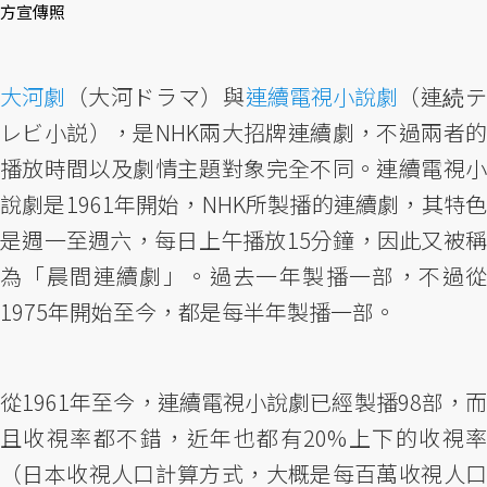
方宣傳照
大河劇
（大河ドラマ）與
連續電視小說劇
（連続
レビ小説），是NHK兩大招牌連續劇，不過兩者的
播放時間以及劇情主題對象完全不同。連續電視小
說劇是1961年開始，NHK所製播的連續劇，其特色
是週一至週六，每日上午播放15分鐘，因此又被稱
為「晨間連續劇」。過去一年製播一部，不過從
1975年開始至今，都是每半年製播一部。
從1961年至今，連續電視小說劇已經製播98部，而
且收視率都不錯，近年也都有20%上下的收視率
（日本收視人口計算方式，大概是每百萬收視人口