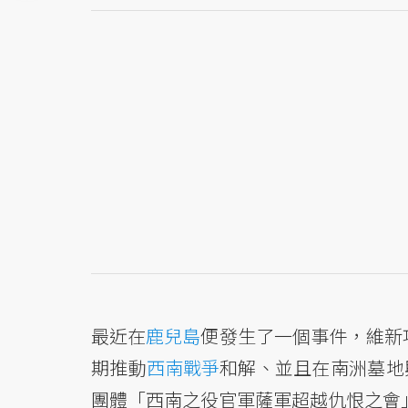
最近在
鹿兒島
便發生了一個事件，維新
期推動
西南戰爭
和解、並且在南洲墓地
團體「西南之役官軍薩軍超越仇恨之會