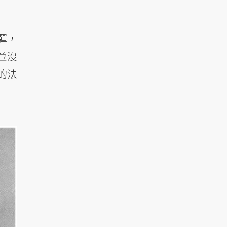
彈，
並沒
的法