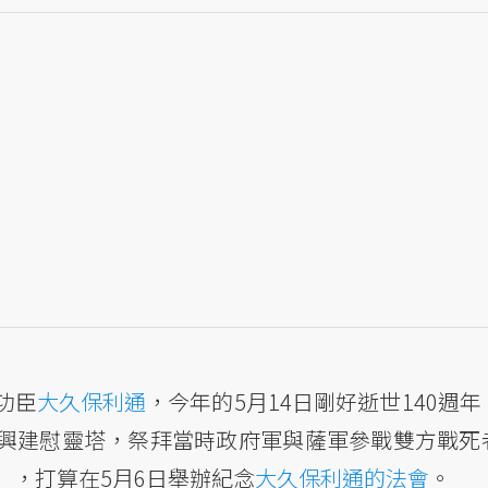
功臣
大久保利通
，今年的5月14日剛好逝世140週年
興建慰靈塔，祭拜當時政府軍與薩軍參戰雙方戰死
」，打算在5月6日舉辦紀念
大久保利通的法會
。