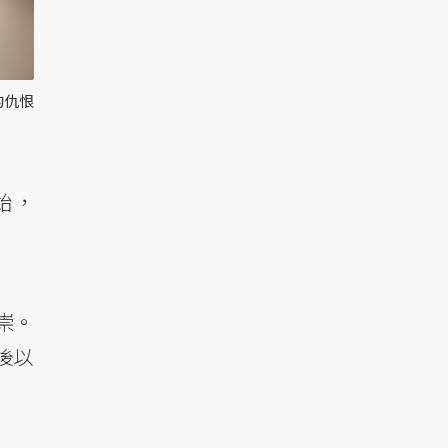
的仇恨
始，
崇。
後以