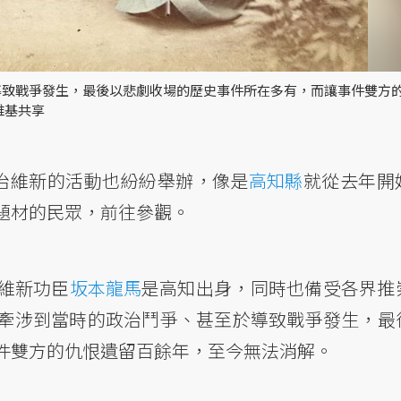
導致戰爭發生，最後以悲劇收場的歷史事件所在多有，而讓事件雙方
維基共享
明治維新的活動也紛紛舉辦，像是
高知縣
就從去年開
題材的民眾，前往參觀。
維新功臣
坂本龍馬
是高知出身，同時也備受各界推
牽涉到當時的政治鬥爭、甚至於導致戰爭發生，最
件雙方的仇恨遺留百餘年，至今無法消解。