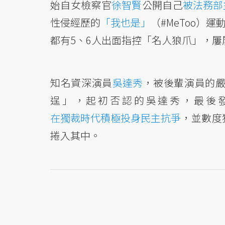
始自女檢察官
徐智賢
公開自己
被法務部
性侵經歷的
「我也是」
（#MeToo）
都有5、6人出面指控「名人狼爪」，屢
知名資深演員
吳達秀
，被後輩演員的嚴
逞」，起初否認的吳達秀，最後
在獨裁時代積極投身民主抗爭
，並數度
捲入其中。