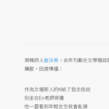
南韓詩人
崔泳美
，去年刊載在文學雜誌的
擴散，迅速傳播：
作為文壇新人的K給了我忠告說
別坐在En老師旁邊
他一要看到年輕女生就會亂摸