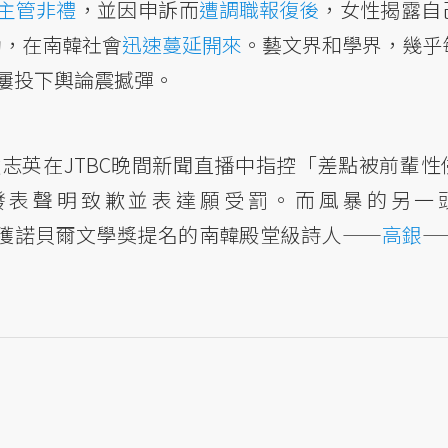
主管非禮
，並因申訴而
遭調職報復後
，女性揭露自
運動，在南韓社會
迅速蔓延開來
。藝文界和學界，幾乎
屢投下輿論震撼彈。
志英在JTBC晚間新聞直播中指控「差點被前輩性
發表聲明致歉並表達願受罰。而風暴的另一
獲諾貝爾文學獎提名的南韓殿堂級詩人——
高銀
—