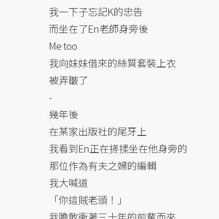
我一下子忘記K的忠告
而坐在了En老師身旁後
Me too
我向妹妹借來的絲質套裝上衣
被弄皺了
-
幾年後
在某家出版社的尾牙上
我看到En正在搓揉坐在他身旁的
那位作為有夫之婦的編輯
我大喊道
「你這賊老頭！」
我膽敢衝著三十年的前輩而來