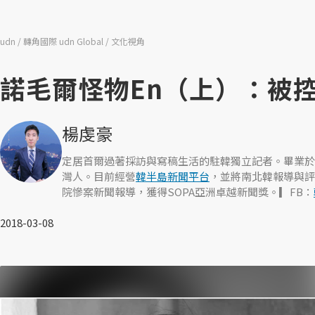
udn
轉角國際 udn Global
文化視角
諾毛爾怪物En（上）：被
楊虔豪
定居首爾過著採訪與寫稿生活的駐韓獨立記者。畢業於
灣人。目前經營
韓半島新聞平台
，並將南北韓報導與評
院慘案新聞報導，獲得SOPA亞洲卓越新聞獎。▎FB：
2018-03-08