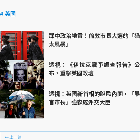
# 英國
踩中政治地雷！倫敦市長大選的「猶
太風暴」
透視：《伊拉克戰爭調查報告》公
布，重擊英國政壇
透視：英國新首相的脫歐內閣，「暴
言市長」強森成外交大臣
←
上一篇