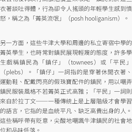
衣著談吐得體，行為卻令人搖頭的年輕學生感到憤
怒，稱之為「菁英流氓」（posh hooliganism）。
另一方面，這些牛津大學和周邊的私立寄宿中學的
菁英學生，也時常對鎮民展現輕蔑的態度，許多學
生戲稱鎮民為「鎮仔」（townees）或「平民」
（plebs）。「鎮仔」一詞指的是穿著休閒衣著、
運動鞋、配戴閃亮的假珠寶配件的鎮民，用以嘲弄
鎮民服裝風格不若菁英正式高雅；「平民」一詞則
來自於拉丁文──一種傳統上是上層階級才會學習
的語言，它指的是血統平凡、缺乏高貴出身的人。
這些稱呼帶有貶意，尖酸地嘲諷牛津鎮民的社會地
位和品味低落。