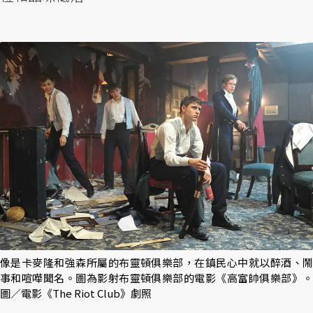
像是卡麥隆和強森所屬的布靈頓俱樂部，在鎮民心中就以醉酒、鬧
事和喧嘩聞名。圖為影射布靈頓俱樂部的電影《高富帥俱樂部》。
圖／電影《The Riot Club》劇照