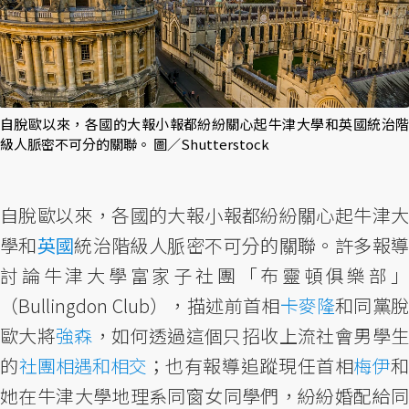
自脫歐以來，各國的大報小報都紛紛關心起牛津大學和英國統治階
級人脈密不可分的關聯。 圖／Shutterstock
自脫歐以來，各國的大報小報都紛紛關心起牛津大
學和
英國
統治階級人脈密不可分的關聯。許多報
討論牛津大學富家子社團「布靈頓俱樂部」
（Bullingdon Club），描述前首相
卡麥隆
和同黨
歐大將
強森
，如何透過這個只招收上流社會男學
的
社團相遇和相交
；也有報導追蹤現任首相
梅伊
她在牛津大學地理系同窗女同學們，紛紛婚配給同