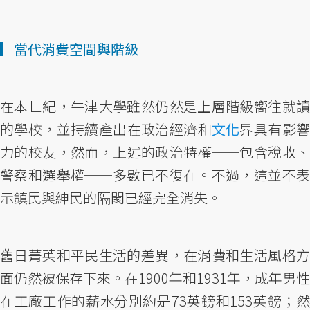
▎當代消費空間與階級
在本世紀，牛津大學雖然仍然是上層階級嚮往就讀
的學校，並持續產出在政治經濟和
文化
界具有影響
力的校友，然而，上述的政治特權──包含稅收、
警察和選舉權──多數已不復在。不過，這並不表
示鎮民與紳民的隔閡已經完全消失。
舊日菁英和平民生活的差異，在消費和生活風格方
面仍然被保存下來。在1900年和1931年，成年男性
在工廠工作的薪水分別約是73英鎊和153英鎊；然