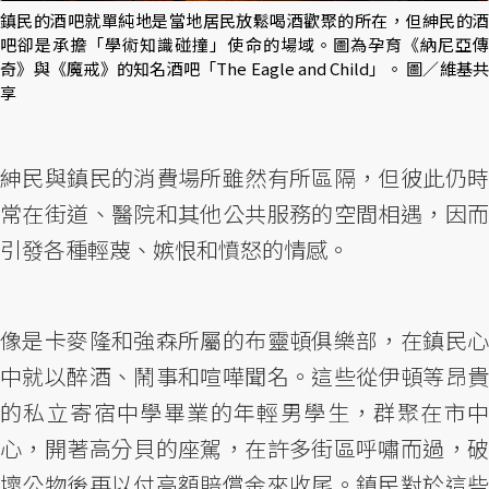
鎮民的酒吧就單純地是當地居民放鬆喝酒歡聚的所在，但紳民的酒
吧卻是承擔「學術知識碰撞」使命的場域。圖為孕育《納尼亞傳
奇》與《魔戒》的知名酒吧「The Eagle and Child」。 圖／維基共
享
紳民與鎮民的消費場所雖然有所區隔，但彼此仍時
常在街道、醫院和其他公共服務的空間相遇，因而
引發各種輕蔑、嫉恨和憤怒的情感。
像是卡麥隆和強森所屬的布靈頓俱樂部，在鎮民心
中就以醉酒、鬧事和喧嘩聞名。這些從伊頓等昂貴
的私立寄宿中學畢業的年輕男學生，群聚在市中
心，開著高分貝的座駕，在許多街區呼嘯而過，破
壞公物後再以付高額賠償金來收尾。鎮民對於這些