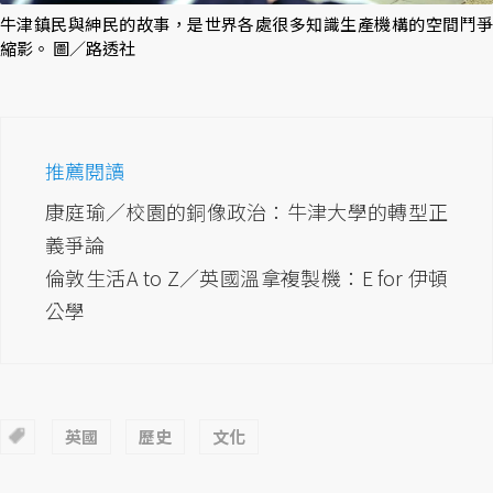
牛津鎮民與紳民的故事，是世界各處很多知識生產機構的空間鬥爭
縮影。 圖／路透社
推薦閱讀
康庭瑜／校園的銅像政治：牛津大學的轉型正
義爭論
倫敦生活A to Z／英國溫拿複製機：E for 伊頓
公學
英國
歷史
文化