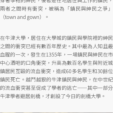
穿著學袍的紳民，後者是在地居住與工作的鎮民，
兩者之間時有衝突，被稱為「鎮民與紳民之爭」
（town and gown）。
在牛津大學，居住在大學城的鎮民與學院裡的紳民
之間的衝突已經有數百年歷史。其中最為人知且最
血腥的一次，發生在1355年，一場鎮民與紳民在市
中心酒吧的口角衝突，升高為數百名學生與附近城
鎮居民互毆的流血衝突，造成60多名學生和30餘位
鎮民死亡。越鬥越狠的牛津鎮民與紳民，在中世紀
的流血衝突甚至促成了學者的逃亡——其中一部分
牛津學者避居劍橋，才創設了今日的劍橋大學。