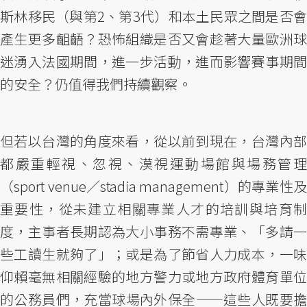
斯林移民（與第2、第3代）和本土民眾之間是否會
產生更多齟齬？恐怖組織是否又會趁著大量歐洲球
迷湧入法國期間，進一步活動，進而影響賽事期間
的安全？仍值得我們持續觀察。
但若以台灣的角度來看，從以前到現在，台灣內部
都嚴重輕視、忽視、漠視運動場館與場務管理
（sport venue／stadia management）的專業性及
重要性，從未建立相關專業人才的培訓與培育制
度，主事者長期認為大小事務不需專業、「多請一
些工讀生就夠了」；或是為了節省人力成本，一味
仰賴毫無相關經驗的地方警力或地方政府體育單位
的公務員們，充當球場內外保全——這些人既要擔