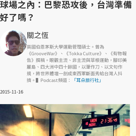
球場之內：巴黎恐攻後，台灣準備
好了嗎？
關之恆
英國伯恩茅斯大學運動管理碩士。曾為
《GrooveWar》、《Tokka Culture》、《有物報
告》撰稿。眼觀主流、非主流與草根運動，腳印美
麗島、四大洲中四十餘國，以筆作刀、以文句作
規，將世界體壇一剖成東西軍斷面秀給台灣人抖
擠。▌Podcast頻道：
「耳朵旅行社」
2015-11-16