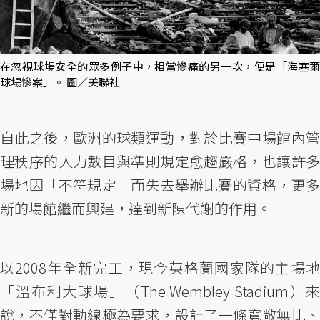
在忽視球場安全的眾多例子中，相當慘痛的另一次，便是「海塞爾
球場慘案」。 圖／美聯社
自此之後，歐洲的球類運動，對於比賽中場館內管
理秩序的人力數目與準則規定愈趨嚴格，也讓許多
場地因「不符規定」而失去舉辦比賽的資格，更多
新的場館繼而興建，達到新陳代謝的作用。
以2008年全新完工，現今英格蘭國家隊的主場地
「溫布利大球場」（The Wembley Stadium）來
說，不僅對動線極為要求，設計了一條寬敞無比、