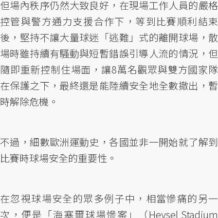
但場內秩序仍然大致良好，在現場工作人員的嚴格
控管與警方通力支援合作下，等到比賽順利結束
後，堅持不讓大量球迷「逃難」式的離開球場，散
場時雖持續有騷動與短暫錯誤引導人流的情況，但
隨即重新控制住場面，讓8萬名觀眾與雙方國家隊
在保護之下，最終還是能陸續安全地全數撤出，暫
時解除危機。
不過，細數歐洲運動史，各國並非一開始就了解到
比賽時球場安全的重要性。
在忽視球場安全的眾多例子中，相當慘痛的另一
次，便是「海塞爾球場慘案」（Heysel Stadium