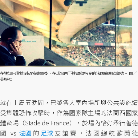
在獲知巴黎遭到恐怖襲擊後，在球場內下達調動指令的法國總統歐蘭德。 圖／
美聯社
就在上周五晚間，巴黎各大室內場所與公共設施遭
受集體恐怖攻擊時，作為國家隊主場的法蘭西國家
體育場（Stade de France），於場內恰好舉行著德
國 vs
法國
的
足球
友誼賽，法國總統歐蘭德