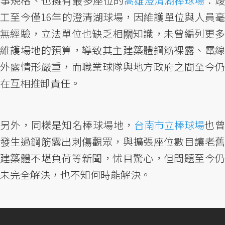
事規格、也擁有最多座位的
高雄澄清湖棒球場
：
工至今僅16年的澄清湖球場，因維護單位與人員毫
無經驗，立法單位也缺乏相關知識，未曾編列更多
維護場地的預算，導致其主建築體鋼筋裸露、電線
外露情形嚴重，而職業球隊與地方政府之間至今仍
在互相推卸責任。
另外，同樣是知名棒球場地，
台南市立棒球場
也
發生過鋼筋露出刺傷觀眾，與擴張座位數目讓老舊
建築體不堪負荷等新聞，怵目驚心，但問題至今仍
未完全解決，也不知何時能解決。