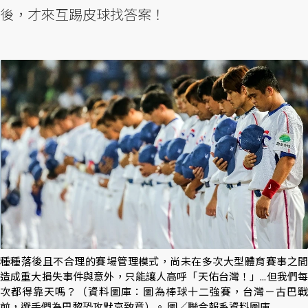
後，才來互踢皮球找答案！
種種落後且不合理的賽場管理模式，尚未在多次大型體育賽事之間
造成重大損失事件與意外，只能讓人高呼「天佑台灣！」...但我們每
次都得靠天嗎？（資料圖庫：圖為棒球十二強賽，台灣－古巴戰
前，選手們為巴黎恐攻默哀致意）。 圖／聯合報系資料圖庫