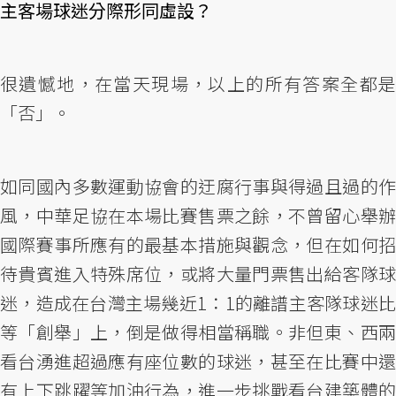
主客場球迷分際形同虛設？
很遺憾地，在當天現場，以上的所有答案全都是
「否」。
如同國內多數運動協會的迂腐行事與得過且過的作
風，中華足協在本場比賽售票之餘，不曾留心舉辦
國際賽事所應有的最基本措施與觀念，但在如何招
待貴賓進入特殊席位，或將大量門票售出給客隊球
迷，造成在台灣主場幾近1：1的離譜主客隊球迷比
等「創舉」上，倒是做得相當稱職。非但東、西兩
看台湧進超過應有座位數的球迷，甚至在比賽中還
有上下跳躍等加油行為，進一步挑戰看台建築體的