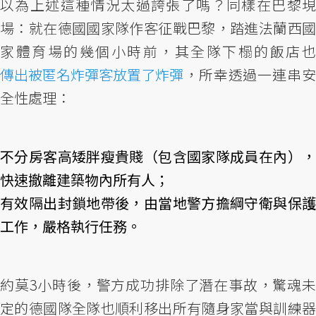
以為上述這種情況太過誇張了嗎？同樣在巴黎現
場：就在德國國家隊作客征戰巴黎，踏進法蘭西國
家體育場的幾個小時前，其全隊下榻的飯店也
傳出被匿名炸彈客放置了炸彈
，所幸透過一連串安
全性處理：
不分房客高矮胖瘦貴賤（包含國家隊成員在內），
快速撤離建築物內所有人；
有效隔出封鎖地帶後，由當地警方擔綱守衛與保護
工作，嚴格執行任務。
約莫3小時後，警方成功排除了潛在事故，驚魂未
定的德國隊全隊也順利移出所有隨身家當與訓練器