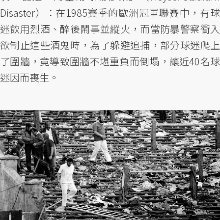
Disaster）：在1985賽季的歐洲冠軍聯賽中，有球
迷飲用烈酒、醉後鬧事並縱火，而當防暴警察衝入
欲制止這些酒鬼時，為了躲避追捕，部分球迷爬上
了圍牆，竟導致圍牆不堪重負而倒塌，讓近40名球
迷因而喪生。