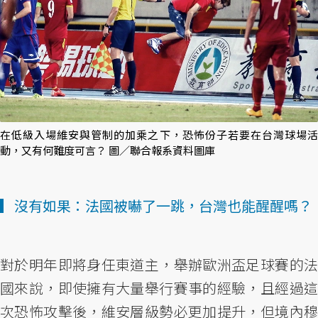
在低級入場維安與管制的加乘之下，恐怖份子若要在台灣球場活
動，又有何難度可言？ 圖／聯合報系資料圖庫
▎沒有如果：法國被嚇了一跳，台灣也能醒醒嗎？
對於明年即將身任東道主，舉辦歐洲盃足球賽的法
國來說，即使擁有大量舉行賽事的經驗，且經過這
次恐怖攻擊後，維安層級勢必更加提升，但境內穆