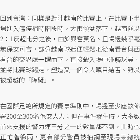
回到台灣：同樣是對陣越南的比賽上，在比賽下半
場進入傷停補時階段時，大雨傾盆落下，越南隊以
2：1反超比分之後，由於興奮莫名、且場邊幾乎毫
無保安可言，部分越南球迷便輕鬆地從南看台與西
看台的交界處一躍而下，直接殺入場中碰觸球員、
並將比賽球踢走，塑造又一個令人瞋目結舌、難以
被超越的「障礙」。
在國際足總所規定的賽事準則中，場邊至少應該佈
署200至300名保安人力；但在事件發生時，大多數
前來支援的警力連三分之一的數量都不到，此時也
正忙著躲雨，更有部分警員被抽調至現場某總統