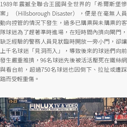
1989年震撼全聯合王國與全世界的「希爾斯堡慘
案」（Hillsborough Disaster），便是在毫無人員
動向控管的情況下發生，過多已購票與未購票的客
隊球迷為了趕著準時進場，在短時間內擠向閘門，
缺乏經驗的警務人員見狀臨時開放一旁小門，卻讓
上千名球迷「見洞而入」，導致後來的球迷們向前
發生嚴重推擠，96名球迷先後被活活壓死在鐵絲網
與看台前，超過750名球迷也因倒下、拉扯或遭踩
踏而受輕重傷。