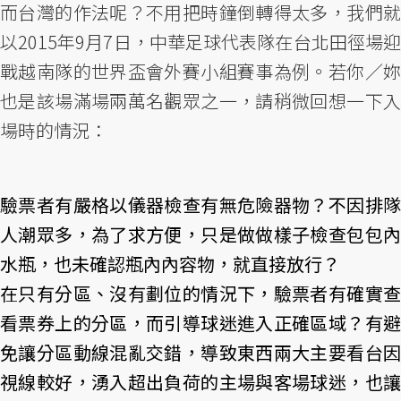
而台灣的作法呢？不用把時鐘倒轉得太多，我們就
以2015年9月7日，中華足球代表隊在台北田徑場迎
戰越南隊的世界盃會外賽小組賽事為例。若你／妳
也是該場滿場兩萬名觀眾之一，請稍微回想一下入
場時的情況：
驗票者有嚴格以儀器檢查有無危險器物？不因排隊
人潮眾多，為了求方便，只是做做樣子檢查包包內
水瓶，也未確認瓶內內容物，就直接放行？
在只有分區、沒有劃位的情況下，驗票者有確實查
看票券上的分區，而引導球迷進入正確區域？有避
免讓分區動線混亂交錯，導致東西兩大主要看台因
視線較好，湧入超出負荷的主場與客場球迷，也讓