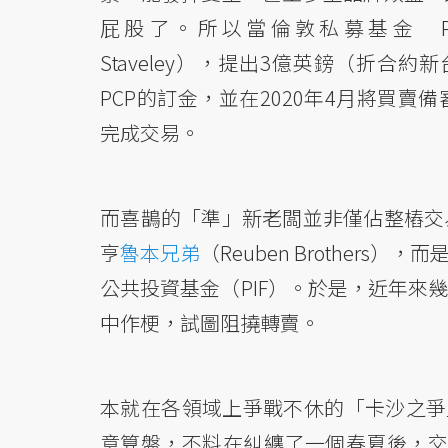
屁股了。所以當倫敦私募基金 PCP Ca
Staveley），提出3億英鎊（折合
PCP的訂金，並在2020年4月將買
完成交易。
而喜鵲的「準」新老闆並非僅佔整樁交易
亨
魯本兄弟
（Reuben Brother
公共投資基金（PIF）。於是，近年來
中作梗，試圖阻撓轉賣。
本就在各領域上爭戰不休的「卡沙之爭」
意算盤，不料在糾纏了一個春夏後，交