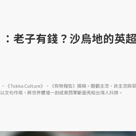
（上）：老子有錢？沙烏地的英
、《Tokka Culture》、《有物報告》撰稿。眼觀主流、非主流與
以文句作規，將世界體壇一剖成東西軍斷面秀給台灣人抖擠。