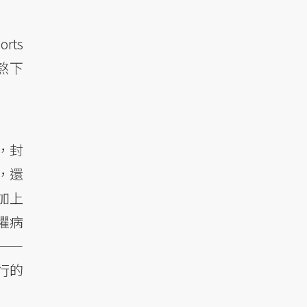
rts
難熬下
，封
，還
加上
懼病
——
行的