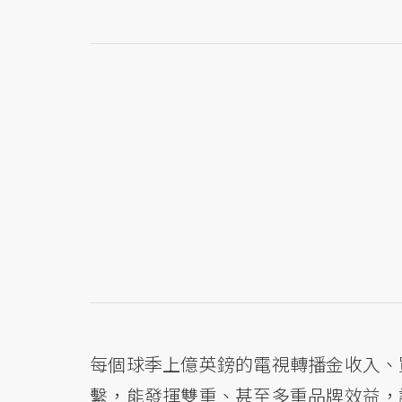
每個球季上億英鎊的電視轉播金收入、
繫，能發揮雙重、甚至多重品牌效益，