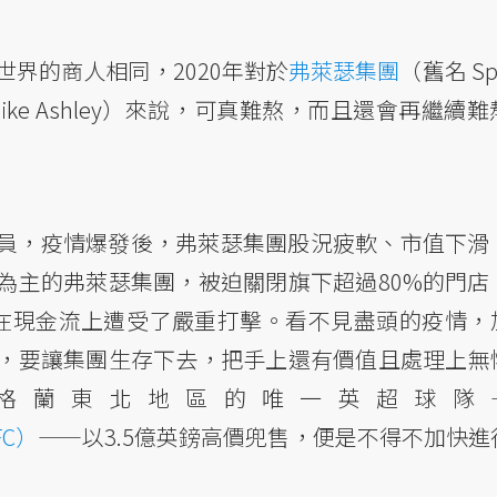
界的商人相同，2020年對於
弗萊瑟集團
（舊名 Spo
ike Ashley）來說，可真難熬，而且還會再繼續
員，疫情爆發後，弗萊瑟集團股況疲軟、市值下滑
為主的弗萊瑟集團，被迫關閉旗下超過80%的門店
在現金流上遭受了嚴重打擊。看不見盡頭的疫情，
，要讓集團生存下去，把手上還有價值且處理上無
格蘭東北地區的唯一英超球隊
FC）
——以3.5億英鎊高價兜售，便是不得不加快進