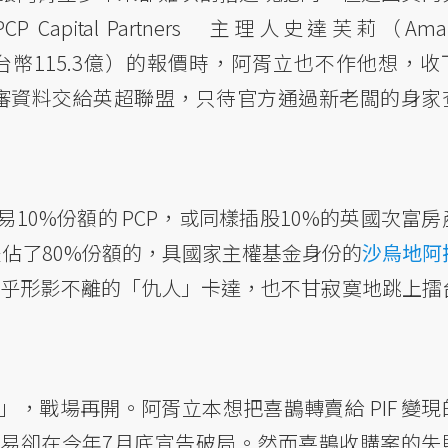
pital Partners 主理人史達芙莉（Ama
約新台幣115.3億）的報價時，阿胥立也不作他想，收
賣備審資料交給英超聯盟，只待官方通過新老闆的身家
10%份額的 PCP，或同樣插股10%的英國次富房
s），而是佔了80%份額的，具國家主權基金身份的
沙烏地阿
幾乎形影不離的「仇人」卡達，也不甘寂寞地跳上擂
，戰場再開。阿胥立本想把喜鵲轉賣給 PIF 變現
易卻在今年7月底宣告破局。然而喜鵲收購案的失