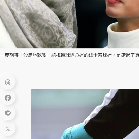
一度期待「沙烏地乾爹」能扭轉球隊命運的紐卡索球迷，是錯過了真