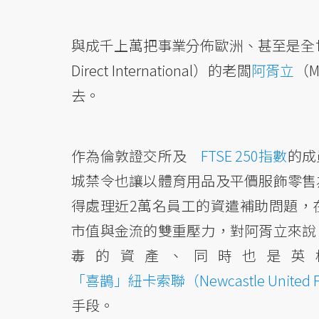
與成千上萬把事業分佈歐洲、甚至是全世
Direct International）的老闆
阿胥立
（M
去。
作為倫敦證交所及
FTSE 250指數
的成
城禁令也讓以體育用品及平價服飾零售
得處理近2萬名員工的資遣補助問題，
市值與金流的雙重壓力，對阿胥立來說
毒的資產、同時也是英
「喜鵲」紐卡索聯（Newcastle United 
手段。