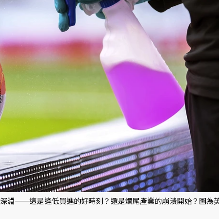
虧損深淵——這是逢低買進的好時刻？還是爛尾產業的崩潰開始？圖為