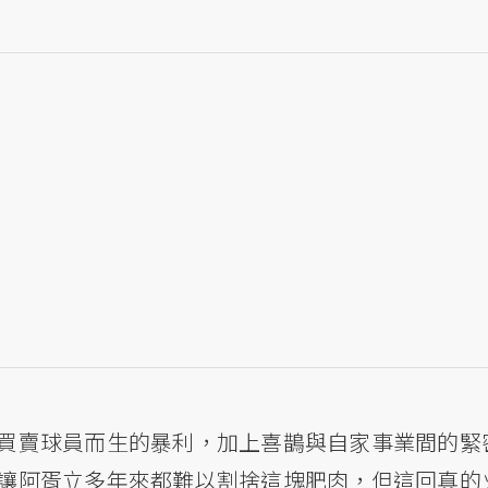
買賣球員而生的暴利，加上喜鵲與自家事業間的緊
讓阿胥立多年來都難以割捨這塊肥肉，但這回真的