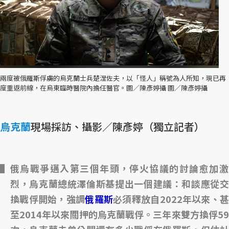
兩度被俄羅斯俘虜的烏克蘭士兵楚涅佐夫，以「怪人」稱號為人所知，現已再
度重返前線，在烏東臨時醫院內擔任醫官。圖／陳彥婷攝 圖／陳彥婷攝
烏克蘭
現場採訪、攝影／陳彥婷（獨立記者）
俄烏戰爭邁入第三個年頭，停火協議的討論愈加激
烈，烏克蘭總統澤倫斯基提出一個建議：和談應從交
換戰俘開始，強調
俄羅斯
必須釋放自2022年以來、
至2014年以來關押的烏克蘭戰俘。三年來雙方換俘59