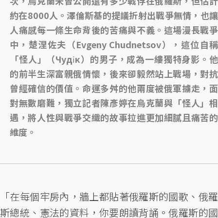
次，烏克蘭未曾公開還有多少戰俘在俄羅斯，但估計
約在8000人。澤倫斯基的提議折射出戰爭無情，也讓
人痛感每一條生命背後的苦痛與不義。這場漫長戰爭
中，楚涅佐夫（Evgeny Chudnetsov），這位自稱
「怪人」（Чудік）的男子，成為一縷獨特身影。他
的前半生深富親俄情懷，後來卻毅然站上戰場，對抗
曾經確信的價值。命運多舛的他兩度被俄軍擄走，面
對無數磨難，獨立記者陳彥婷在烏克蘭與「怪人」相
遇，將人性與戰爭交織的故事拉進更加細膩且痛苦的
維度。
「在每個牢房內，牆上都貼著俄羅斯的國歌、俄羅
斯總統、憲法的資料，你要朗讀背誦。俄羅斯的國