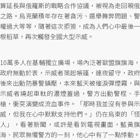
算延長與俄羅斯的戰略合作協議，被視為走回親俄
之路。烏克蘭積年存在著貪污、選舉舞弊問題、警
權過大等等，隨著這次拒簽，成為人們心中最後一
根稻草，再次觸發全國大型示威。
10萬多人在基輔獨立廣場，場內泛著歐盟旗旗海，
政府無動於衷，示威者策起帳篷，連夜留守，政府
後來出動防暴警鎮壓，本來藍天被催淚彈煙霧，與
示威者燒起車軚的濃煙蓋過，警方出動警棍、手
槍，衝突演變成流血事件。「那時我並沒有參與示
威，但我在心中默默支持他們。」仍在烏東的「怪
人」，看著新聞，或許是看到電視畫面，藍黃旗
海、民眾無懼警方的一刻，他心中有了一點悸動。