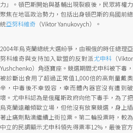
力」。頓巴斯開始與基輔出現裂痕後，民眾將權力
聚焦在地區政治勢力，包括出身頓巴斯的烏國前總
統
亞努科維奇
（Viktor Yanukovych）。
2004年烏克蘭總統大選紛爭，由親俄的時任總理亞
努科維奇與支持加入歐盟的反對派
尤申科
（Vikto
Yushchenko）角逐寶座。競選期間尤申科被下毒，
被診斷出食用了超過正常值1,000倍的高劑量戴奧
辛，中毒後不幸毀容，幸而體內器官沒有遭到破
壞。尤申科認為是俄羅斯政府向他下毒手，為了把
烏克蘭遠離傾歐立場，但他沒有放棄競選，身上插
著止痛劑點滴繼續上街拉票。第二輪投票時，較為
中立的民調顯示尤申科領先得票率12%，最後官方