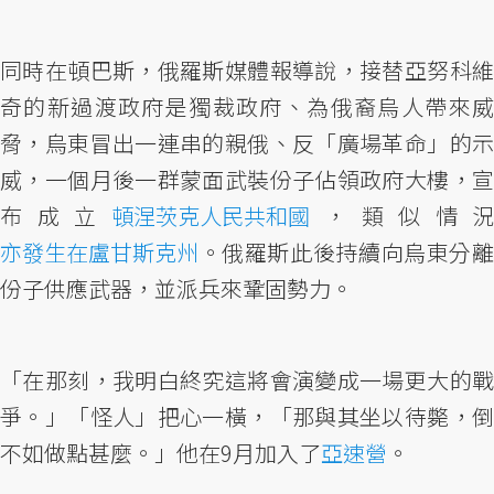
同時在頓巴斯，俄羅斯媒體報導說，接替亞努科維
奇的新過渡政府是獨裁政府、為俄裔烏人帶來威
脅，烏東冒出一連串的親俄、反「廣場革命」的示
威，一個月後一群蒙面武裝份子佔領政府大樓，宣
布成立
頓涅茨克人民共和國
，類似情況
亦發生在盧甘斯克州
。俄羅斯此後持續向烏東分離
份子供應武器，並派兵來鞏固勢力。
「在那刻，我明白終究這將會演變成一場更大的戰
爭。」「怪人」把心一橫，「那與其坐以待斃，倒
不如做點甚麼。」他在9月加入了
亞速營
。