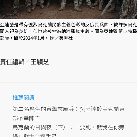
亞速營是帶有強烈烏克蘭民族主義色彩的反俄民兵團，被許多烏克
蘭人視為英雄，但也曾被控為納粹種族主義。圖為亞速營第12特種
部隊，攝於2024年1月。 圖／美聯社
責任編輯／王穎芝
推薦閱讀
第二名喪生的台灣志願兵：吳忠達於烏克蘭東
部不幸陣亡
烏克蘭的日與夜（下）：「要死，就我在你旁
邊」戰場台灣手足