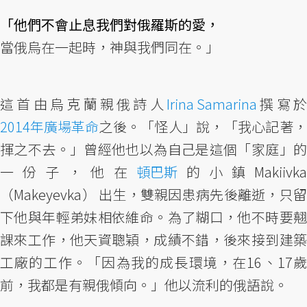
「他們不會止息我們對俄羅斯的愛，
當俄烏在一起時，神與我們同在。」
這首由烏克蘭親俄詩人
Irina Samarina
撰寫
2014年廣場革命
之後。「怪人」說，「我心記著，
揮之不去。」曾經他也以為自己是這個「家庭」的
一份子，他在
頓巴斯
的小鎮Makiivk
（Makeyevka） 出生，雙親因患病先後離逝，只留
下他與年輕弟妹相依維命。為了糊口，他不時要翹
課來工作，他天資聰穎，成績不錯，後來接到建築
工廠的工作。「因為我的成長環境，在16、17歲
前，我都是有親俄傾向。」他以流利的俄語說。