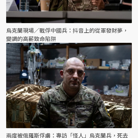
烏克蘭現場／戰俘中國兵：抖音上的從軍發財夢，
變調的高薪致命陷阱
兩度被俄羅斯俘虜：專訪「怪人」烏克蘭兵，死去