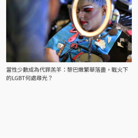
當性少數成為代罪羔羊：黎巴嫩繁華落盡，戰火下
的LGBT何處尋光？
最新文章