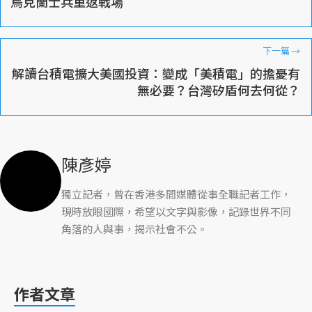
烏克蘭士兵重返戰場
下一篇
→
解讀台積電擴大美國投資：變成「美積電」的擔憂有
無必要？台灣矽盾何去何從？
陳彥婷
獨立記者，曾在香港多間媒體從事全職記者工作，
現時放眼國際，希望以文字與影像，記錄世界不同
角落的人與事，揭示社會不公。
作者文章