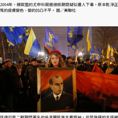
2004年，親歐盟的尤申科競選總統期間疑似遭人下毒，原本乾淨正
常的皮膚變色、變的凹凸不平。 圖／美聯社
班德拉是二戰期間著名的烏克蘭民族主義領袖，但其強硬的主張被