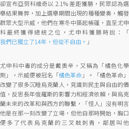
卻宣布亞努科維奇以 2.1% 差距獲勝，民眾認為選
舉結果舞弊，加上選舉期間出現的種種變奏，觸發
群眾大型示威，他們在寒冬中築起帳篷，直至尤申
科最終獲得總統之位，尤申科獲勝時說：「
我們已獨立了14年，但從不自由。
」
尤申科中毒的成分是戴奧辛，又稱為「橘色化學
劑」，示威便被冠名「
橘色革命
」。「橘色革命
改變了很多沉睡烏克蘭人，見識到民主與自由的價
值，反思長年俄羅斯的影響力和經濟依賴，與烏克
蘭未來的改革和與西方的聯繫，「怪人」沒有明言
他是在那一刻改變了立場，但他自那時開始，胸口
便多了代表烏克蘭的三叉戟刺青，鄰居叫他