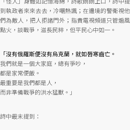
「怪人」身體如記憶海綿，詩歌朗朗上口，詩中提
到執政者來來去去，冷嘲熱諷；在邊境的警衛視他
們為敵人，把人拒諸門外；指責電視頻道只管煽風
點火，談戰爭，滋長民粹，但平民心中如一。
「沒有俄羅斯便沒有烏克蘭，就如唇寒齒亡。
我們就是一個大家庭，總有爭吵，
都是家常便飯。
最重要是我們都是人，
而非準備戰爭的洪水猛獸。」
詩中最末提到：