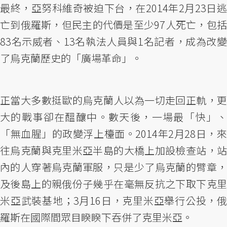
最終，亞努科維奇被迫下台，在2014年2月23日逃
亡到俄羅斯，但民主的代價是至少97人死亡，包括
83名示威者、13名執法人員與1名記者，成為改變
了烏克蘭歷史的「廣場革命」。
正當大多數挺歐的烏克蘭人以為一切走回正軌，更
大的戰事卻在醞釀中。數天後，一場最「快」、
「無血腥」的政變浮上檯面。2014年2月28日，來
往烏克蘭與克里米亞半島的大橋上加設檢查站，站
內的人穿著烏克蘭軍服，只是少了烏克蘭的臂章，
及後島上的親俄份子幾乎在毫無反抗之下取下克里
米亞武裝基地；3月16日，克里米亞舉行公投，俄
羅斯在國際間眾目睽睽下吞併了克里米亞。