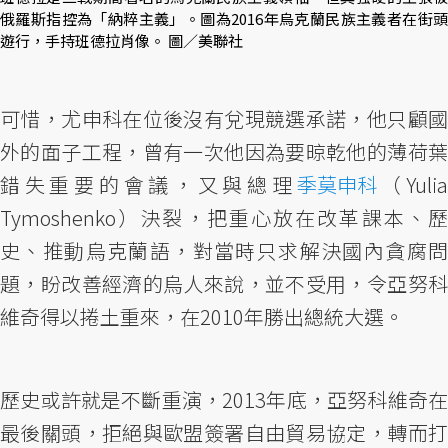
俄羅斯指控為「納粹主義」。圖為2016年烏克蘭民族主義者在街頭
遊行，手持班德拉肖像。 圖／美聯社
可惜，尤申科在位後沒有兌現競選承諾，他只顧國
外的面子工程，曾有一次他因為要晾乾他的薄荷葉
錯失重要的會議，又與總理
季莫申科
（Yuli
Tymoshenko）決裂，把重心放在改革課本、歷
史、推動烏克蘭語，對當時只求解決國內貪腐問
題，盼改善經濟的烏人來說，並不受用，令亞努科
維奇得以捲土重來，在2010年勝出總統大選。
歷史或許就是不斷重演，2013年底，亞努科維奇在
最後關頭，拒絕與歐盟簽署自由貿易協定，轉而打