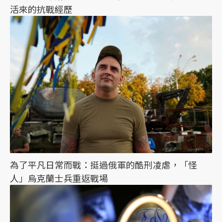
活來的抗戰經歷
為了平凡日常而戰：挺過俄軍的酷刑凌虐，「怪
人」烏克蘭士兵重返戰場