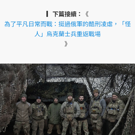
▎下篇接續：
《
為了平凡日常而戰：挺過俄軍的酷刑凌虐，「怪
人」烏克蘭士兵重返戰場
》