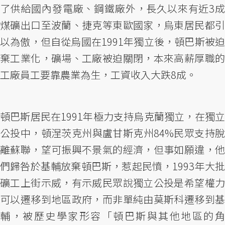
了供給國內發電廠、鋼鐵廠外，長久以來有近3成
煤礦出口至波蘭、捷克等東歐國家，烏東居民都引
以為傲，但自從烏國在1991年獨立後，頓巴斯被迫
棄工業化，礦場、工廠被迫關閉，本來高薪厚職的
工廠員工要靠農業為生，工資收入大跌8成。
頓巴斯居民在1991年極力支持烏克蘭獨立，在獨立
公投中，頓涅茨克州與盧甘斯克州84%民眾支持脫
離蘇聯，望可振興不景氣的經濟，但事如願違，他
們歸咎於基輔放棄頓巴斯，惹起民憤，1993年大批
礦工上街示威，有示威民眾說獨立公投是希望權力
可以遷移到地區政府，而非單純由莫斯科遷移到基
輔，被歷史學家形容「頓巴斯與其他地區的角