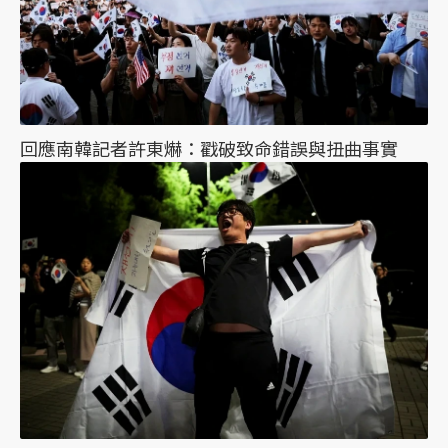
回應南韓記者許東爀：戳破致命錯誤與扭曲事實