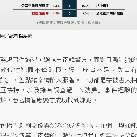
圖／記者楊虔豪
整起事件過程，顯現出南韓警方，面對日漸猖獗的
數位性犯罪不僅消極，還「成事不足、敗事有
餘」，差點讓案情陷入膠著。一切都是靠被害人相
互扶持，以及擁有調查過「N號房」事件經驗的
煓，憑著機智應變才成功找到嫌犯。
包括性剝削影像與深偽合成淫亂物，在網上與通訊
程式流傳等，南韓的「數位性犯罪」近年來呈倍數