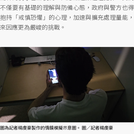
不僅要有基礎的理解與防備心態，政府與警方也得
抱持「戒慎恐懼」的心理，加速與擴充處理量能，
來因應更為嚴峻的挑戰。
圖為記者楊虔豪製作的情鏡模擬示意圖。 圖／記者楊虔豪