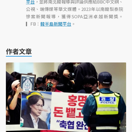
平台
，並將南北韓報導與評論供應給BBC中文網、
公視、端傳媒等華文媒體。2023年以南韓梨泰院
慘案新聞報導，獲得SOPA亞洲卓越新聞獎。
▎FB：
韓半島新聞平台
。
作者文章