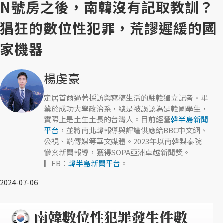
N號房之後，南韓沒有記取教訓？
猖狂的數位性犯罪，荒謬遲緩的國
家機器
楊虔豪
定居首爾過著採訪與寫稿生活的駐韓獨立記者。畢
業於成功大學政治系，總是被誤認為是韓國學生，
實際上是土生土長的台灣人。目前經營
韓半島新聞
平台
，並將南北韓報導與評論供應給BBC中文網、
公視、端傳媒等華文媒體。2023年以南韓梨泰院
慘案新聞報導，獲得SOPA亞洲卓越新聞獎。
▎FB：
韓半島新聞平台
。
2024-07-06