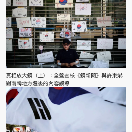
真相放大鏡（上）：全盤查核《鏡新聞》與許東爀
對南韓地方選後的內容誤導