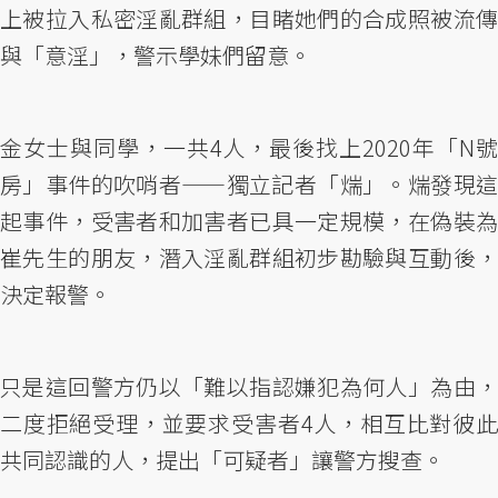
上被拉入私密淫亂群組，目睹她們的合成照被流傳
與「意淫」，警示學妹們留意。
金女士與同學，一共4人，最後找上2020年「N號
房」事件的吹哨者——獨立記者「煓」。煓發現這
起事件，受害者和加害者已具一定規模，在偽裝為
崔先生的朋友，潛入淫亂群組初步勘驗與互動後，
決定報警。
只是這回警方仍以「難以指認嫌犯為何人」為由，
二度拒絕受理，並要求受害者4人，相互比對彼此
共同認識的人，提出「可疑者」讓警方搜查。