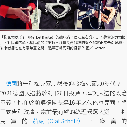
「梅克爾菱形」（Merkel Raute）的繼承者？由左至右分別是：綠黨的貝爾柏
克、社民黨的茲、基民盟的拉謝特。領導長達16年的梅克爾將正式告別政壇，
後來者卻也在有意無意之間，追尋著梅克爾的身影？ 圖／Twitter
「
德國
將告別梅克爾....然後迎接梅克爾2.0時代？
2021德國大選將於9月26日投票，本次大選的政治
意義，也在於領導德國長達16年之久的梅克爾，將
正式告別政壇。當前最有望的總理候選人選——社
民黨的
蕭茲（Olaf Scholz）
、綠黨