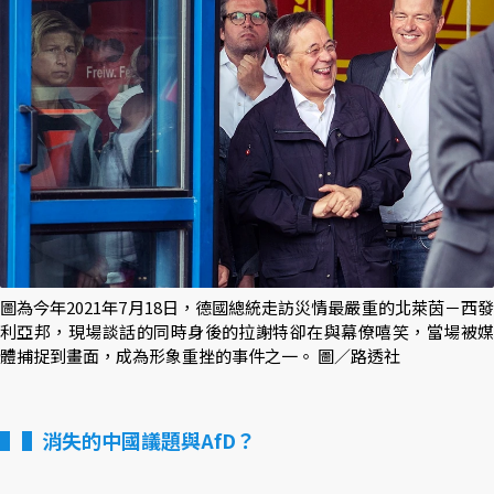
圖為今年2021年7月18日，德國總統走訪災情最嚴重的北萊茵－西發
利亞邦，現場談話的同時身後的拉謝特卻在與幕僚嘻笑，當場被媒
體捕捉到畫面，成為形象重挫的事件之一。 圖／路透社
▌消失的中國議題與AfD？