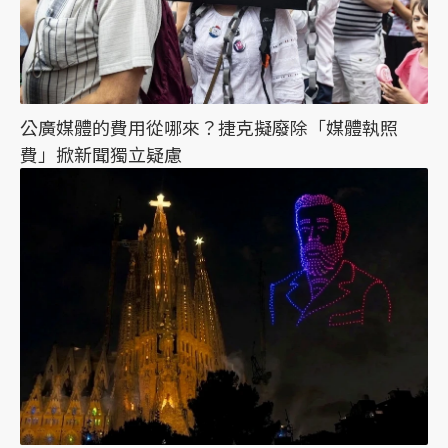
公廣媒體的費用從哪來？捷克擬廢除「媒體執照
費」掀新聞獨立疑慮