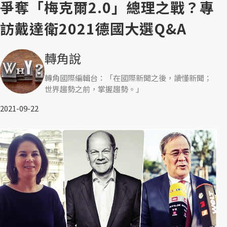
爭奪「梅克爾2.0」總理之戰？專
訪戴達衛2021德國大選Q&A
轉角說
轉角國際編輯台：「在國際新聞之後，讀懂新聞；
世界趨勢之前，掌握趨勢。」
2021-09-22