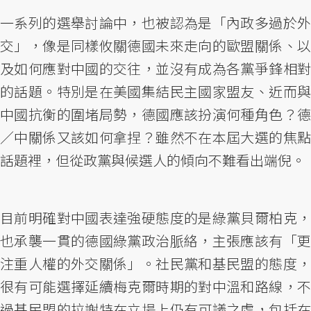
一系列的選舉討論中，也被認為是「內政多過於外
交」，像是同樣攸關德國未來走向的歐盟關係、以
及如何應對中國的交往，並沒有成為各黨爭鋒相對
的話題。特別是在美國集結民主國家盟友、近而與
中國抗衡的圍堵局勢，德國應該扮演何種角色？德
／中關係又該如何拿捏？雖然不在本屆大選的焦點
話題裡，但從政黨與候選人的傾向不難看出端倪。
目前明確對中國表達強硬態度的是綠黨貝爾柏克，
也承襲一貫的德國綠黨政治脈絡，主張應該有「更
注重人權的外交關係」。社民黨和基民盟的態度，
很有可能選擇延續梅克爾時期的對中溫和路線，不
過基民盟的拉謝特在立場上仍有可議之處，包括在