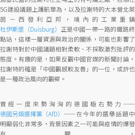
5G建設議題上護航華為，以及拉謝特的大本營北萊
茵－西發利亞邦，境內的工業重鎮
杜伊斯堡（Duisburg）
正是中國一帶一路的鐵路終
點站，這樣一層資源與政治的關係，可能也影響了
拉謝特對於中國議題相對柔軟、不採取激烈批評的
態度。有趣的是，如果反觀中國官媒的新聞討論，
拉謝特的確是「中國觀感較友善」的一位，或許也
是一種政治風向的觀察。
曾經一度來勢洶洶的德國極右勢力——
德國另類選擇黨（AfD）
——在今年的選舉話題中
明顯弱化非常多，背景因素之一可能與疫情的爆發
有關，