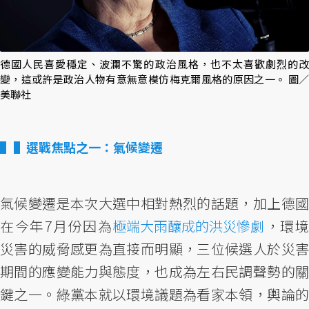
德國人民喜愛穩定、波瀾不驚的政治風格，也不太喜歡劇烈的改
變，這或許是政治人物有意無意模仿梅克爾風格的原因之一。 圖／
美聯社
▌選戰焦點之一：氣候變遷
氣候變遷是本次大選中相對熱烈的話題，加上德國
在今年7月份因為
極端大雨釀成的洪災慘劇
，環
災害的威脅感更為直接而明顯，三位候選人於災害
期間的應變能力與態度，也成為左右民調聲勢的關
鍵之一。綠黨本就以環境議題為看家本領，輿論的