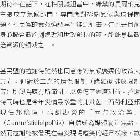
期待不在話下，在相關議題當中，綠黨的貝爾柏克
主張成立氣候部門，專門應對極端氣候與環保問
題。社民黨的蕭茲強調再生能源計畫，這也是目前
身兼聯合政府副總理和財政部長的茲，所能掌握政
治資源的領域之一。
基民盟的拉謝特雖然也同意應對氣候變遷的政策大
方向，但對於工業的環保限制（諸如碳排放限制
等）則認為應有所節制，以免傷了經濟利益。拉謝
特同時也是今年災情最慘重的北萊茵－西發利亞邦
現任邦總理，高調勘災的「雨鞋政治學」
（Gummistiefelpolitik）自然成為媒體關注焦點，
然而拉謝特被發現在勘災現場嘻笑的輕浮模樣，讓