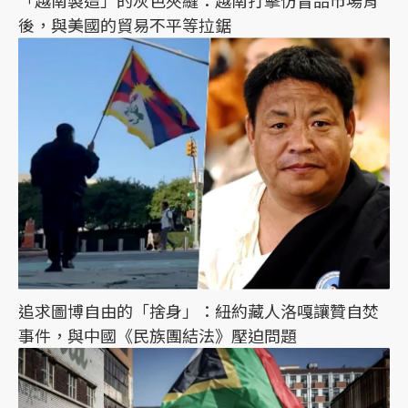
「越南製造」的灰色夾縫：越南打擊仿冒品市場背
後，與美國的貿易不平等拉鋸
追求圖博自由的「捨身」：紐約藏人洛嘎讓贊自焚
事件，與中國《民族團結法》壓迫問題