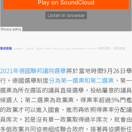
重磅廣播
" target="_blank" style="color: #cccccc; text-decoration: none;">轉角國際．重磅廣播 ·
【
2021年德國聯邦議院選舉
將於當地時間9月26日舉
行。德國選舉制度
分為第一選票和第二選票
，第
選票為所在選區的議員直接選舉，投給屬意的議員
候選人；第二選票為政黨票，得票率超過5%門檻
的政黨才可以進入國會、進而再依照得票率分配議
員席次。若是沒有單一政黨取得過半席次，就會由
多個政黨共同協商組成聯合政府，接著再協調新任