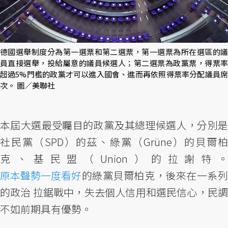
德國選舉制度分為第一選票和第二選票，第一選票為所在選區的議
員直接選舉，投給屬意的議員候選人；第二選票為政黨票，得票率
超過5%門檻的政黨才可以進入國會、進而再依照得票率分配議員席
次。 圖／美聯社
本屆大選最受矚目的政黨及其總理候選人，分別是
社民黨（SPD）的茲、綠黨（Grüne）的貝爾柏
克、基民盟（Union）的拉謝特。
原本聲勢一度看好
的綠黨貝爾柏克，後來在一系列
的政治 拉鋸戰中，失去個人信用和選民信心，民調
不如前期具有優勢。