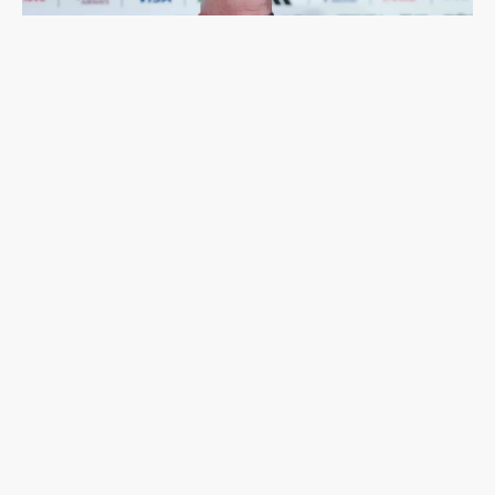
足球是非賣品：國際足總「出售世界盃股份」計畫
夭折，主席因凡蒂諾面臨倒台危機？