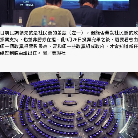
目前民調領先的是社民黨的蕭茲（左一），但能否帶動社民黨的政
黨票支持，也並非勝券在握。此9月26日投票完畢之後，還要看會由
哪一個政黨得票數最高、要和哪一些政黨組成政府，才會知道新任
總理到底由誰出任。 圖／美聯社