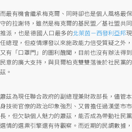
而最有機會繼承梅克爾、同時卻也是個人風格最保
守的拉謝特，雖然是梅克爾的基民盟／基社盟共同
推派，也是德國人口最多的
北萊茵－西發利亞邦
任總理，但疫情爆發以來施政能力倍受質疑之外，
又有「口罩門」的圖利醜聞，目前也沒有辦法得到
民意的廣大支持，與貝爾柏克雙雙落後於社民黨的
茲。
蕭茲為現任聯合政府的副總理兼財政部長，儘管本
身技術官僚的政治印象強烈、又曾擔任過漢堡市市
長，但欠缺個人魅力的蕭茲，能否成為帶動社民黨
選情的選票引擎還有待觀察。而近期的民調數據，