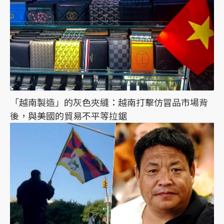
「越南製造」的灰色夾縫：越南打擊仿冒品市場背
後，與美國的貿易不平等拉鋸