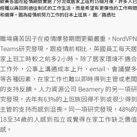
歐美各國在疫情期間實施了分流或居家上班約15個月後，許多人已
經難以再回到過往制式的工作生活，而是希望有更彈性的工作時間
和選擇。圖為疫情前努力工作的日本上班族。 圖／路透社
職場痛苦因子在疫情爆發期間更顯嚴重。NordVPN
Teams研究發現，跟疫情前相比，英國員工每天居
家上班工時較之前多2小時。除了居家環境不適合
工作外，公事上溝通成本上升，email、會議變多
等各種因素，在家工作也難以即時得到主管或老闆
的支持反饋。人力資源公司 Beamery 的另一項研
究發現，去年有63%的上班族因得不到或很少得到
主管的支持而感到沮喪。同一項研究發現，48%的
18至34歲的人感到孤立或覺得在家工作缺乏價值
感。