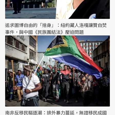
追求圖博自由的「捨身」：紐約藏人洛嘎讓贊自焚
事件，與中國《民族團結法》壓迫問題
南非反移民驅逐潮：排外暴力蔓延，無證移民成國