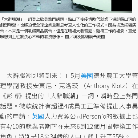
「大辭職潮」一詞登上歐美熱門話題，點出了後疫情時代就業市場即將出現的
劇烈轉變，也將迫使全球企業重新思考更人性化的工作模式。圖為埃及熊貓廣
告，本來是一個乳酪商品廣告，但是在職場大發雷霆、破壞工作的場景，直覺
聯想到上班族決心不幹的發洩想像。 圖／埃及熊貓廣告截圖
「大辭職潮即將到來！」5月
美國
德州農工大學
理學副教授安東尼•克洛茨 （Anthony Klotz）在
《彭博》提出的「大辭職潮」一詞，瞬時登上熱門
話題。微軟統計有超過4成員工正準備提出人事異
動的申請，
英國
人力資源公司Personio的數據上
有4/10的就業者期望在未來6到12個月間轉換工作
角色，特別是18至34歲的人中，就上升了55%。