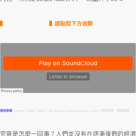
▌請點閱下方收聽
重磅廣播
" target="_blank" style="color: #cccccc; text-decoration: none;">轉角國際．重磅廣播 ·
重
究竟是怎麼一回事？人們並沒有在逐漸復甦的經濟