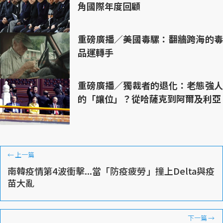
角國際年度回顧
重磅廣播／美國毒騾：翻牆跨海的毒
品運轉手
重磅廣播／獨裁者的退化：老態強人
的「讓位」？從哈薩克到阿爾及利亞
←
上一篇
南韓疫情第4波衝擊...當「防疫疲勞」撞上Delta與疫
苗大亂
下一篇
→