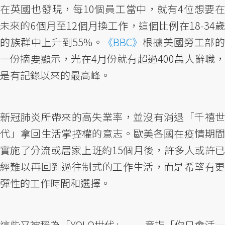
在英國也發現，每10個員工當中，就有4位想要在
未來的6個月至12個月換工作，這個比例在18-34歲
的族群中上升到55%。
《BBC》
根據美國勞工部
一份摘要顯示，光在4月份就有超過400萬人辭職，
是有記錄以來的最高峰。
新冠肺炎所帶來的高失業率，並沒有消退「千禧世
代」拿回生活掌控權的意志。歐美各國在疫情期間
實施了分流或居家上班約15個月後，許多人或許已
經難以再回到過往制式的工作生活，而是希望有更
彈性的工作時間和選擇。
這些又被稱為「YOLO世代」——意指「你只會活一