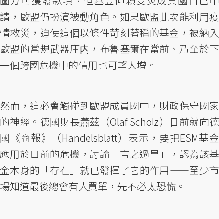
圖方可獲發款項，但基金仰賴受災成員國自己申
請，歐盟仍扮演被動角色。如果歐盟此次能利用疫
情救災，迫使這個以條件苛刻著稱的基金，被納入
歐盟的常規武器庫内，布魯塞爾在當前、乃至於下
一個跨國危機中的信用也可望大增。
然而，這必會觸碰到歐盟成員國中，財政保守國家
的神經。德國財長蕭茲（Olaf Scholz）日前就向德
國《商報》（Handelsblatt）表示，要把ESM基金
應用於目前的危機，討論「言之過早」，認為該基
金本身的「存在」就已發揮了它的作用——至少市
場知道最後總會有人買單，先不必太恐慌。