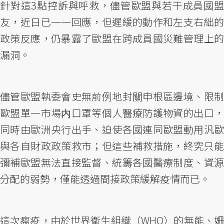
針對這3點控訴與呼救，儘管歐盟與若干成員國盟
友，近日已一一回應，但遲緩的動作和左支右絀的
政策反應，仍暴露了歐盟在跨成員國災難管理上的
漏洞。
儘管歐盟執委會史無前例地封關申根區邊境、限制
歐盟單一市場内口罩等個人醫療防護物資的出口，
同時由歐洲央行出手、迫使各國連同歐盟動用汎歐
與各自財政政策救市；但這些補救措施，終究只能
彌補歐盟無法直接監督、統籌各國醫療制度、資源
分配的弱勢，僅能透過間接政策緩解疫情而已。
這次瘟疫，由於世界衛生組織（WHO）的無能、姍