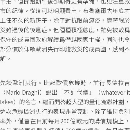
半拍，但開始動作後卻顯得更有準備，也更注重救
市的紀律。從這可以明顯看出，布魯塞爾去年底才
上任不久的新班子，除了對抗眼前瘟疫，還著眼於
災難過後的後遺症。但種種積極態度，難免被較爲
保守的成員國政府解讀爲僭越國家主權，同時也令
部分慣於仰賴歐洲央行印錢救災的成員國，感到不
解。
先談歐洲央行。比起歐債危機時，前行長德拉吉
（Mario Draghi）説出「不計代價」（whatever it
takes）的名言，繼而開啓超大型的量化寬鬆計劃，
這次危機歐洲央行的表現非常克制。除了維持負利
率外，僅會在目前每月200億歐元的購債規模上，