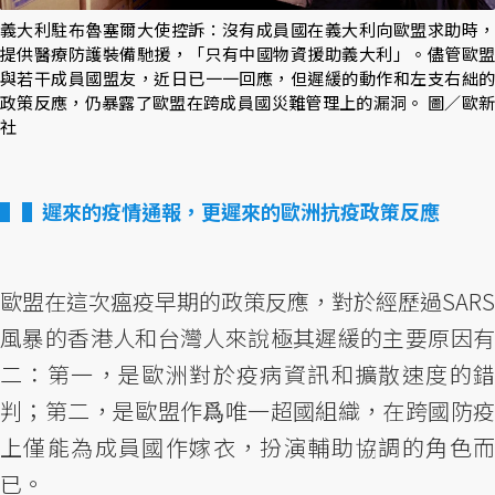
義大利駐布魯塞爾大使控訴：沒有成員國在義大利向歐盟求助時，
提供醫療防護裝備馳援，「只有中國物資援助義大利」。儘管歐盟
與若干成員國盟友，近日已一一回應，但遲緩的動作和左支右絀的
政策反應，仍暴露了歐盟在跨成員國災難管理上的漏洞。 圖／歐新
社
▌遲來的疫情通報，更遲來的歐洲抗疫政策反應
歐盟在這次瘟疫早期的政策反應，對於經歷過SARS
風暴的香港人和台灣人來說極其遲緩的主要原因有
二：第一，是歐洲對於疫病資訊和擴散速度的錯
判；第二，是歐盟作爲唯一超國組織，在跨國防疫
上僅能為成員國作嫁衣，扮演輔助協調的角色而
已。