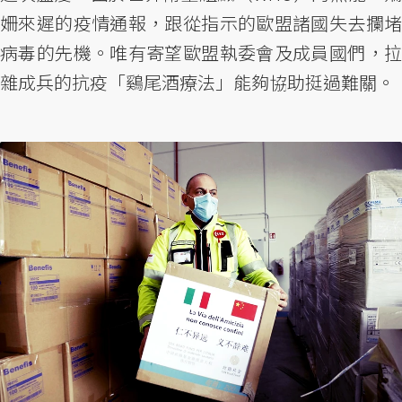
姍來遲的疫情通報，跟從指示的歐盟諸國失去攔堵
病毒的先機。唯有寄望歐盟執委會及成員國們，拉
雜成兵的抗疫「鷄尾酒療法」能夠協助挺過難關。