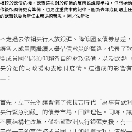
相較於歐債危機，歐盟這次對於疫情的反應雖說慢半拍，但開始動
作後卻顯得更有準備，也更注重救市的紀律。圖為去年底剛剛上任
的歐盟執委會新任主席馮德萊恩。 圖／法新社
不走過去依賴央行大放銀彈、降低國家債券息差，
讓各大成員國繼續大舉借債救災的舊路，代表了歐
盟成員國們必須仰賴各自的財政儲備，以及歐盟中
央分配的財政援助去應付疫情。這造成的影響有
二：
首先，立下先例讓習慣了德拉吉時代「萬事有歐洲
央行緊急弛緩」的債券市場，回歸理性。同時，讓
不願結構性改革，僅指望歐洲央行銀彈支援，有一
天過一天的高債務成員國（比如説義大利）清醒一