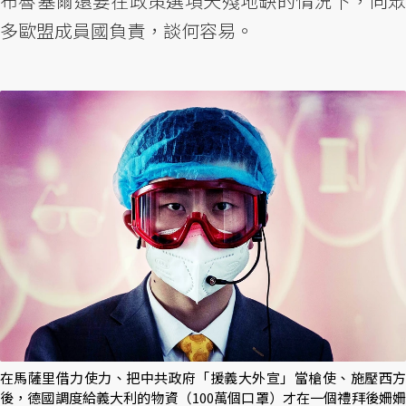
布魯塞爾還要在政策選項天殘地缺的情況下，向眾
多歐盟成員國負責，談何容易。
在馬薩里借力使力、把中共政府「援義大外宣」當槍使、施壓西方
後，德國調度給義大利的物資（100萬個口罩）才在一個禮拜後姍姍