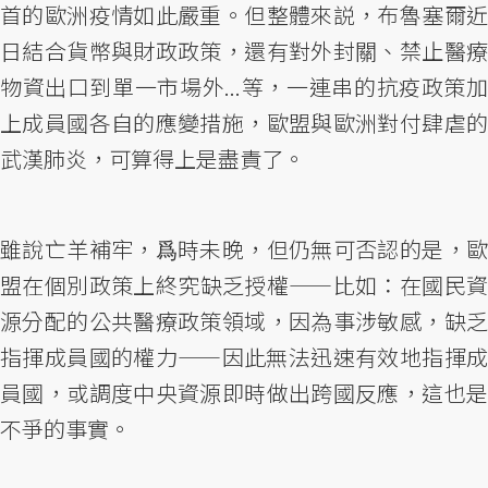
首的歐洲疫情如此嚴重。但整體來説，布魯塞爾近
日結合貨幣與財政政策，還有對外封關、禁止醫療
物資出口到單一市場外...等，一連串的抗疫政策加
上成員國各自的應變措施，歐盟與歐洲對付肆虐的
武漢肺炎，可算得上是盡責了。
雖說亡羊補牢，爲時未晚，但仍無可否認的是，歐
盟在個別政策上終究缺乏授權——比如：在國民資
源分配的公共醫療政策領域，因為事涉敏感，缺乏
指揮成員國的權力——因此無法迅速有效地指揮成
員國，或調度中央資源即時做出跨國反應，這也是
不爭的事實。