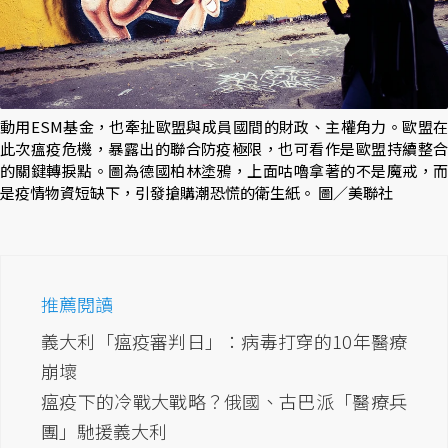
動用ESM基金，也牽扯歐盟與成員國間的財政、主權角力。歐盟在
此次瘟疫危機，暴露出的聯合防疫極限，也可看作是歐盟持續整合
的關鍵轉捩點。圖為德國柏林塗鴉，上面咕嚕拿著的不是魔戒，而
是疫情物資短缺下，引發搶購潮恐慌的衛生紙。 圖／美聯社
推薦閱讀
義大利「瘟疫審判日」：病毒打穿的10年醫療
崩壞
瘟疫下的冷戰大戰略？俄國、古巴派「醫療兵
團」馳援義大利