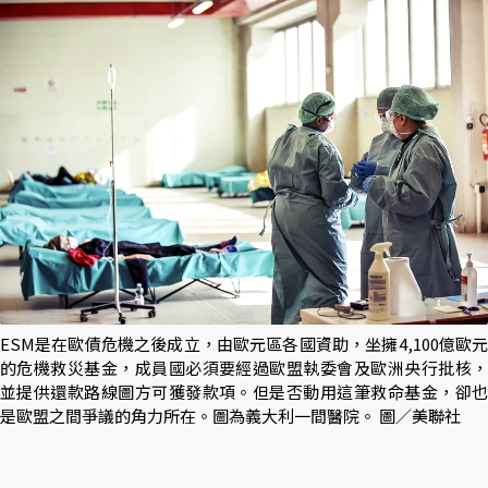
ESM是在歐債危機之後成立，由歐元區各國資助，坐擁4,100億歐元
的危機救災基金，成員國必須要經過歐盟執委會及歐洲央行批核，
並提供還款路線圖方可獲發款項。但是否動用這筆救命基金，卻也
是歐盟之間爭議的角力所在。圖為義大利一間醫院。 圖／美聯社