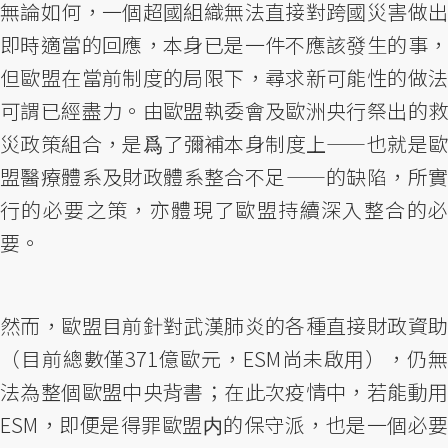
無論如何，一個超國組織無法直接對跨國災害做出
即時適當的回應，本身已是一件不應該發生的事，
但歐盟在當前制度的局限下，尋求新可能性的做法
可謂已經盡力。由歐盟執委會及歐洲央行祭出的救
災政策組合，是爲了彌補本身制度上——也就是歐
盟醫療體系及財政體系整合不足——的缺陷，所實
行的必要之策，亦體現了歐盟持續深入整合的必
要。
然而，歐盟目前針對武漢肺炎的各種直接財政資助
（目前總數僅371億歐元，ESM尚未啟用），仍無
法為整個歐盟中央背書；在此次疫情中，若能動用
ESM，即便是得罪歐盟内的保守派，也是一個必要