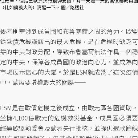
性改革、僅指望歐洲央行銀彈支援，有一天過一天的高債務成員國
（比如説義大利）清醒一下。 圖／路透社
後者則牽涉到成員國和布魯塞爾之間的角力。歐盟
從歐債危機顯露出的最大危機，是在危機時缺乏可
靠的中央財政分配，導致布魯塞爾無法作爲一個穩
定的中央，保障各成員國的政治向心力，並成為向
市場展示信心的大錨。於是ESM就成爲了這次疫情
中，歐盟要增權最大的關鍵——
ESM是在歐債危機之後成立，由歐元區各國資助，
坐擁4,100億歐元的危機救災基金，成員國必須要
經過歐盟執委會及歐洲央行批核，並提供還款路線