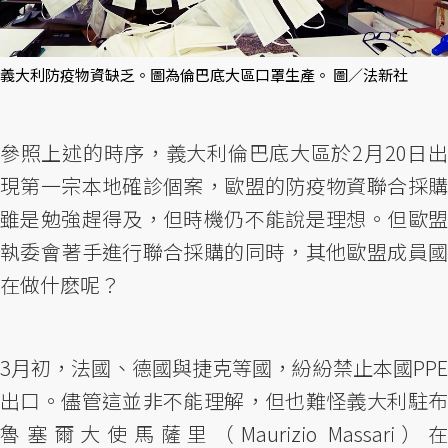
義大利防疫物資缺乏。圖為倫巴底大區口罩生產。 圖／法新社
參照上述的時序，義大利倫巴底大區於2月20日出
現第一宗本地確診個案，歐盟的防疫物資聯合採購
雖是勉強趕得及，但時機仍不能說是理想。但歐盟
執委會著手進行聯合採購的同時，其他歐盟成員國
在做什麽呢？
3月初，法國、德國與捷克等國，紛紛禁止本國PPE
出口。儘管這並非不能理解，但也難怪義大利駐布
魯塞爾大使馬薩里（Maurizio Massari）在