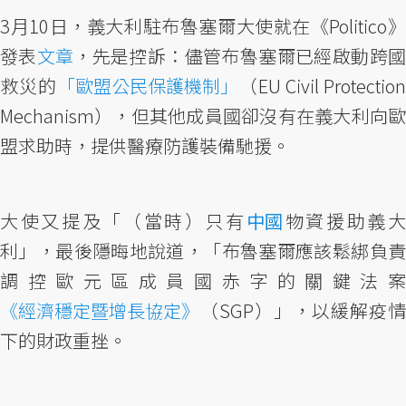
3月10日，義大利駐布魯塞爾大使就在《Politico》
發表
文章
，先是控訴：儘管布魯塞爾已經啟動跨
救災的
「歐盟公民保護機制」
（EU Civil Protection
Mechanism），但其他成員國卻沒有在義大利向歐
盟求助時，提供醫療防護裝備馳援。
大使又提及「（當時）只有
中國
物資援助義大
利」，最後隱晦地說道，「布魯塞爾應該鬆綁負責
調控歐元區成員國赤字的關鍵法案
《經濟穩定暨增長協定》
（SGP）」，以緩解疫情
下的財政重挫。