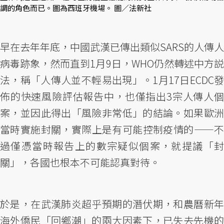
調的角色而已。圖為西班牙機場。 圖／法新社
早在去年年底，中國武漢已傳出類似SARS的人傳人
病毒跡象，然而直到1月9日，WHO仍然轉述中方説
法，稱「人傳人並不輕易出現」。1月17日ECDC發
佈的快速風險評估報告中，也僅指出3宗人傳人個
案，並因此得出「風險非常低」的結論。如果歐洲
當時實施封關，實際上是有可能控制疫情的——不
過僅憑當時報告上的數宗疑似個案，就提議「封
關」，各國也根本不可能認真對待。
於是，在武漢肺炎超乎預期的潛伏期，和農曆新年
海外僑民「回鄉潮」的兩大因素下，已失去先機的