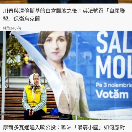
川普與澤倫斯基的白宮翻臉之後：英法號召「自願聯
盟」保衛烏克蘭
轉角24小時
摩爾多瓦通過入歐公投：歐洲「最窮小國」如何應對