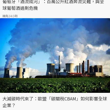
葡萄牙「酒流成河」：百萬公升紅酒奔流災難，與全
球葡萄酒過剩危機
轉角24小時
大減碳時代來了：歐盟「碳關稅CBAM」如何影響全球
企業？