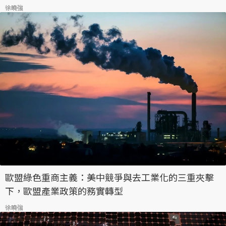
徐曉強
歐盟綠色重商主義：美中競爭與去工業化的三重夾擊
下，歐盟產業政策的務實轉型
徐曉強