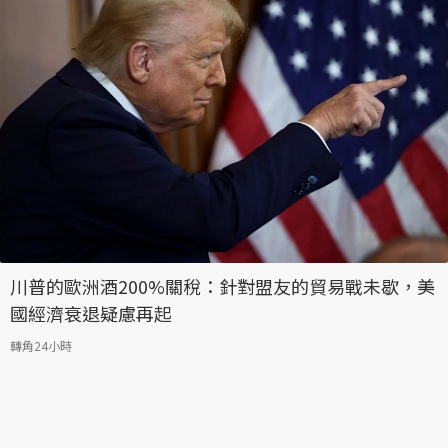
川普的歐洲酒200%關稅：針對盟友的貿易戰未歇，美
國經濟衰退疑慮再起
轉角24小時