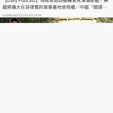
【Daily Podcast】馮德萊恩訪基輔會見澤倫斯基／美
國將擴大在菲律賓的軍事基地使用權／中國「間諜氣
球」進入美國蒙大拿州
undefined
2023-02-03 14:44