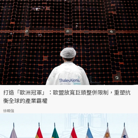
打造「歐洲冠軍」：歐盟放寬巨頭整併限制，重塑抗
衡全球的產業霸權
徐曉強