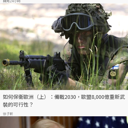
轉角24小時
如何保衛歐洲（上）：備戰2030，歐盟8,000億重新武
裝的可行性？
徐子軒