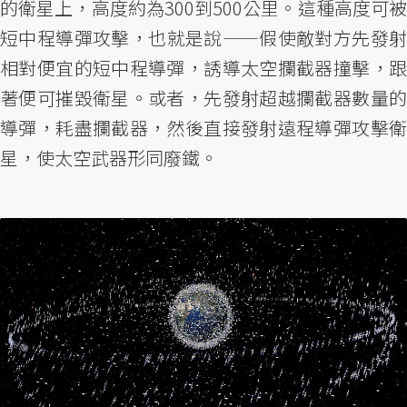
的衛星上，高度約為300到500公里。這種高度可被
短中程導彈攻擊，也就是說——假使敵對方先發射
相對便宜的短中程導彈，誘導太空攔截器撞擊，跟
著便可摧毀衛星。或者，先發射超越攔截器數量的
導彈，耗盡攔截器，然後直接發射遠程導彈攻擊衛
星，使太空武器形同廢鐵。