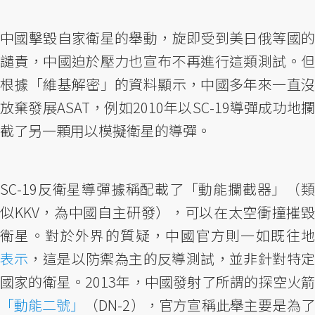
中國擊毀自家衛星的舉動，旋即受到美日俄等國的
譴責，中國迫於壓力也宣布不再進行這類測試。但
根據「維基解密」的資料顯示，中國多年來一直沒
放棄發展ASAT，例如2010年以SC-19導彈成功地攔
截了另一顆用以模擬衛星的導彈。
SC-19反衛星導彈據稱配載了「動能攔截器」（類
似KKV，為中國自主研發），可以在太空衝撞摧毀
衛星。對於外界的質疑，中國官方則一如既往地
表示
，這是以防禦為主的反導測試，並非針對特定
國家的衛星。2013年，中國發射了所謂的探空火箭
「動能二號」
（DN-2），官方宣稱此舉主要是為了