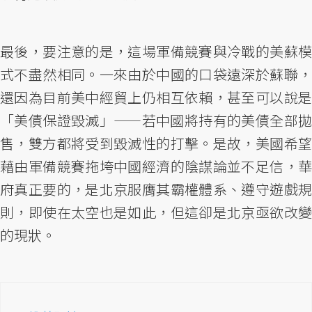
最後，要注意的是，這場軍備競賽與冷戰的美蘇模
式不盡然相同。一來由於中國的口袋遠深於蘇聯，
還因為目前美中經貿上仍相互依賴，甚至可以說是
「美債保證毀滅」——若中國將持有的美債全部拋
售，雙方都將受到毀滅性的打擊。是故，美國希望
藉由軍備競賽拖垮中國經濟的陰謀論並不足信，華
府真正要的，是北京服膺其霸權體系、遵守遊戲規
則，即使在太空也是如此，但這卻是北京亟欲改變
的現狀。