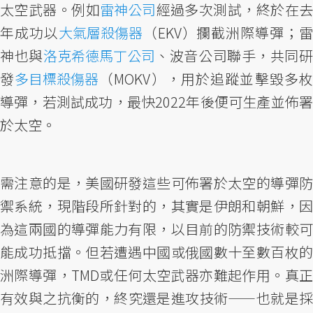
太空武器。例如
雷神公司
經過多次測試，終於在
年成功以
大氣層殺傷器
（EKV）攔截洲際導彈；
神也與
洛克希德馬丁公司
、波音公司聯手，共同
發
多目標殺傷器
（MOKV），用於追蹤並擊毀多
導彈，若測試成功，最快2022年後便可生產並佈署
於太空。
需注意的是，美國研發這些可佈署於太空的導彈防
禦系統，現階段所針對的，其實是伊朗和朝鮮，因
為這兩國的導彈能力有限，以目前的防禦技術較可
能成功抵擋。但若遭遇中國或俄國數十至數百枚的
洲際導彈，TMD或任何太空武器亦難起作用。真正
有效與之抗衡的，終究還是進攻技術——也就是採