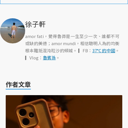
徐子軒
amor fati，覺得魯莽是一生至少一次、誰都不可
或缺的美德；amor mundi，相信聰明人為的均衡
根本難抵混沌粒沙的傾城。 ▎FB：
37°C 的中國
。
▎Vlog：
魯賓孫
。
作者文章