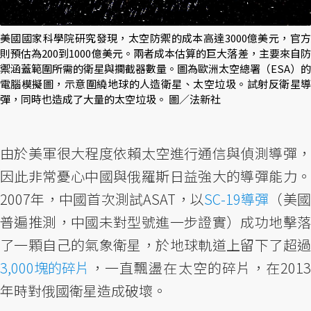
美國國家科學院研究發現，太空防禦的成本高達3000億美元，官方
則預估為200到1000億美元。兩者成本估算的巨大落差，主要來自防
禦涵蓋範圍所需的衛星與攔截器數量。圖為歐洲太空總署（ESA）的
電腦模擬圖，示意圍繞地球的人造衛星、太空垃圾。試射反衛星導
彈，同時也造成了大量的太空垃圾。 圖／法新社
由於美軍很大程度依賴太空進行通信與偵測導彈，
因此非常憂心中國與俄羅斯日益強大的導彈能力。
2007年，中國首次測試ASAT，以
SC-19導彈
（美
普遍推測，中國未對型號進一步證實）成功地擊落
了一顆自己的氣象衛星，於地球軌道上留下了超過
3,000塊的碎片
，一直飄盪在太空的碎片，在2013
年時對俄國衛星造成破壞。