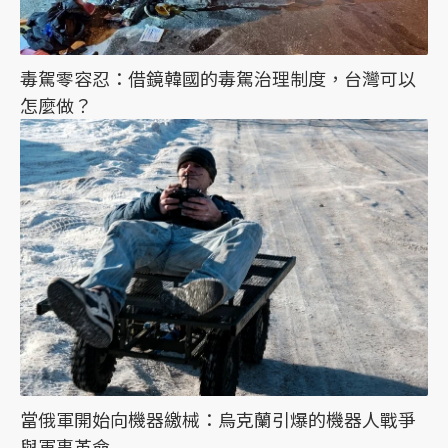
毒駕零容忍：借鏡韓國的毒駕治理制度，台灣可以
怎麼做？
當俄軍開始向機器繳械：烏克蘭引爆的機器人戰爭
與軍事革命