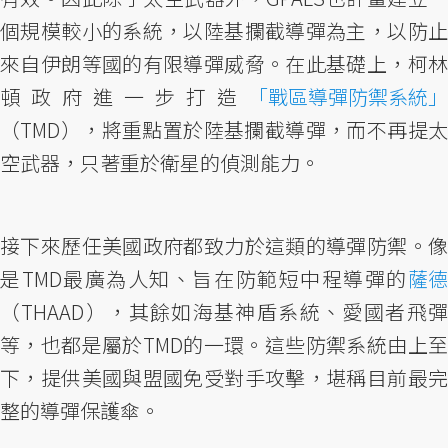
個規模較小的系統，以陸基攔截導彈為主，以防止
來自伊朗等國的有限導彈威脅。在此基礎上，柯林
頓政府進一步打造
「戰區導彈防禦系統」
（TMD），將重點置於陸基攔截導彈，而不再提太
空武器，只著重於衛星的偵測能力。
接下來歷任美國政府都致力於這類的導彈防禦。像
是TMD最廣為人知、旨在防範短中程導彈的
薩德
（THAAD），其餘如海基神盾系統、愛國者飛彈
等，也都是屬於TMD的一環。這些防禦系統由上至
下，提供美國與盟國免受對手攻擊，堪稱目前最完
整的導彈保護傘。