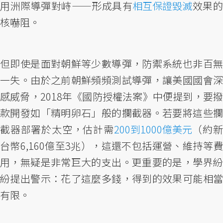
用洲際導彈對峙——形成具有
相互保證毀滅
效果
核嚇阻。
但即使是面對朝鮮等少數導彈，防禦系統也非百無
一失。由於之前朝鮮頻頻測試導彈，讓美國國會深
感威脅，2018年《國防授權法案》中便提到，要撥
款開發如「精明卵石」般的攔截器。若要將這些攔
截器部署於太空，估計需
200到1000億美元
（約
台幣6,160億至3兆），這還不包括運營、維持等費
用，無疑是非常巨大的支出。更重要的是，學界紛
紛提出警示：花了這麼多錢，得到的效果可能相當
有限。