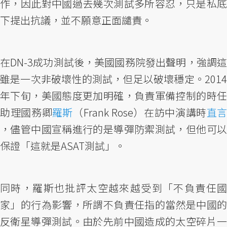
作，因此對中國過去幾次測試多所容忍，只是私底
下提出抗議，並不願意正面譴責。
在DN-3成功測試後，美國國務院發出聲明，強調這
雖是一次非破壞性的測試，但足以破壞穩定。2014
年下旬，美國態度更加明確，負責軍備控制的時任
助理國務卿
羅斯
（Frank Rose）在訪中演講時
直言
，儘管中國宣稱進行的是導彈防禦測試，但他可以
保證「這就是ASAT測試」。
同時，羅斯也批評太空越來越受到「不負責任國
家」的行為影響，所謂不負責任指的當然是中國的
反衛星導彈測試。由於先前中國造成的太空碎片一