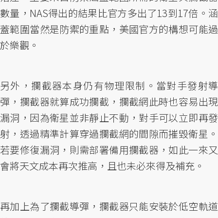
數量，NAS得出的結果比官方多出了13到17倍。涵
蓋範圍當然是防禦的重點，美國官方的構想可能過
於樂觀。
另外，攔截器本身仍有物理限制。當對手發射導
彈，攔截器就算成功攔截，攔截網此時也容易出現
漏洞，因為衛星並非靜止不動，對手可以立即再發
射，透過精準計算穿過攔截網的間隙而摧毀衛星。
若要修復漏洞，則需部署備用攔截器，如此一來又
會將天文成本再次推高，且也未必來得及補充。
再加上為了攔截導彈，攔截器只能安裝於低空軌道