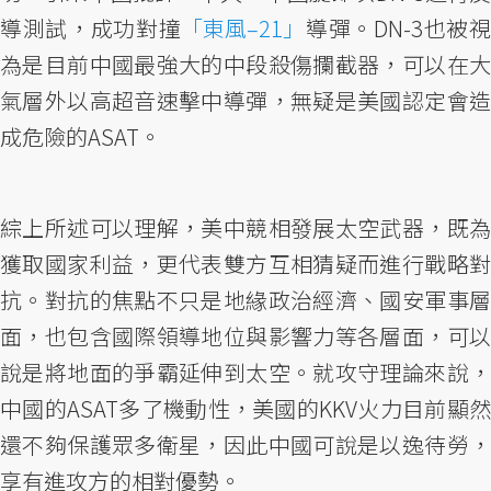
導測試，成功對撞
「東風–21」
導彈。DN-3也被
為是目前中國最強大的中段殺傷攔截器，可以在大
氣層外以高超音速擊中導彈，無疑是美國認定會造
成危險的ASAT。
綜上所述可以理解，美中競相發展太空武器，既為
獲取國家利益，更代表雙方互相猜疑而進行戰略對
抗。對抗的焦點不只是地緣政治經濟、國安軍事層
面，也包含國際領導地位與影響力等各層面，可以
說是將地面的爭霸延伸到太空。就攻守理論來說，
中國的ASAT多了機動性，美國的KKV火力目前顯然
還不夠保護眾多衛星，因此中國可說是以逸待勞，
享有進攻方的相對優勢。