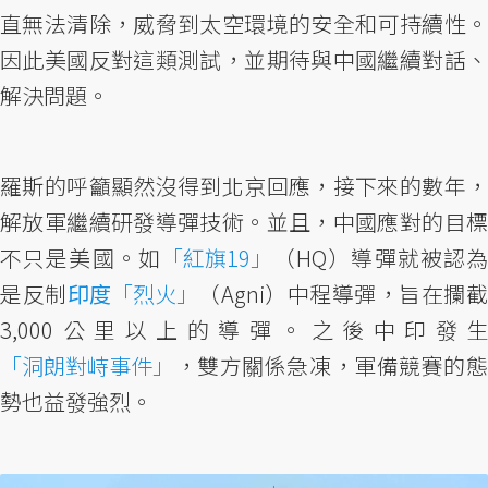
直無法清除，威脅到太空環境的安全和可持續性。
因此美國反對這類測試，並期待與中國繼續對話、
解決問題。
羅斯的呼籲顯然沒得到北京回應，接下來的數年，
解放軍繼續研發導彈技術。並且，中國應對的目標
不只是美國。如
「紅旗19」
（HQ）導彈就被認為
是反制
印度
「烈火」
（Agni）中程導彈，旨在攔
3,000公里以上的導彈。之後中印發生
「洞朗對峙事件」
，雙方關係急凍，軍備競賽的態
勢也益發強烈。