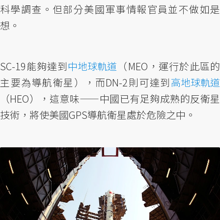
科學調查。但部分美國軍事情報官員並不做如是
想。
SC-19能夠達到
中地球軌道
（MEO，運行於此區
主要為導航衛星），而DN-2則可達到
高地球軌道
（HEO），這意味——中國已有足夠成熟的反衛星
技術，將使美國GPS導航衛星處於危險之中。