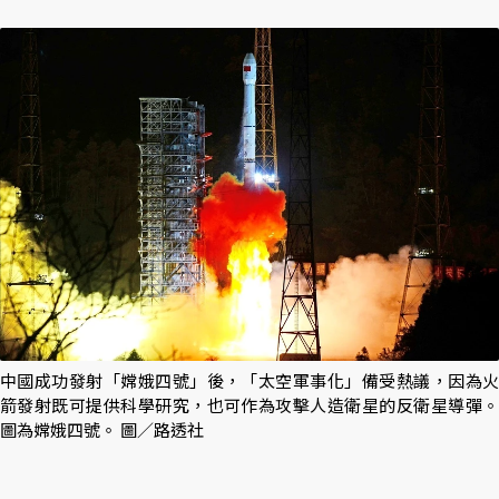
中國成功發射「嫦娥四號」後，「太空軍事化」備受熱議，因為火
箭發射既可提供科學研究，也可作為攻擊人造衛星的反衛星導彈。
圖為嫦娥四號。 圖／路透社