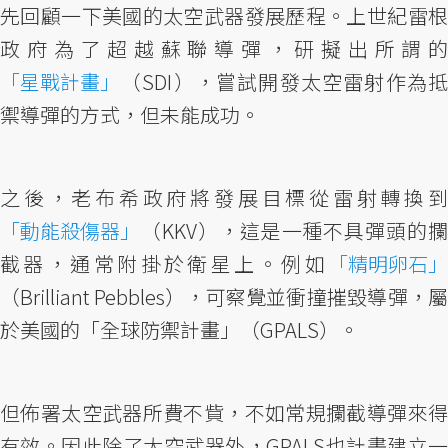
先回顧一下美國的太空武器發展歷程。上世紀雷根
政府為了超越蘇聯導彈，研擬出所謂的
「星戰計畫」
（SDI），嘗試開發太空雷射作為抵
禦導彈的方式，但未能成功。
之後，老布希政府將發展目標從雷射轉換到
「動能殺傷器」
（KKV），這是一種不具彈頭的攔
截器，通常附掛於衛星上。例如
「精明卵石」
（Brilliant Pebbles），可察覺並衝撞摧毀導彈，屬
於美國的「全球防禦計畫」（GPALS）。
但佈署太空武器所費不貲，不如常規攔截導彈來得
有效。因此除了太空武器外，GPALS也計畫建立一