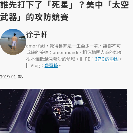
誰先打下了「死星」？美中「太空
武器」的攻防競賽
徐子軒
amor fati，覺得魯莽是一生至少一次、誰都不可
或缺的美德；amor mundi，相信聰明人為的均衡
根本難抵混沌粒沙的傾城。 ▎FB：
37°C 的中國
。
▎Vlog：
魯賓孫
。
2019-01-08