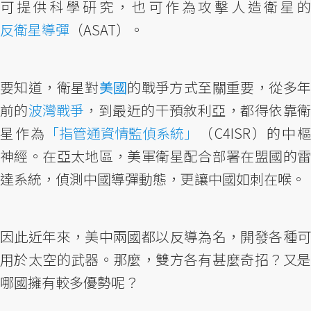
可提供科學研究，也可作為攻擊人造衛星的
反衛星導彈
（ASAT）。
要知道，衛星對
美國
的戰爭方式至關重要，從多
前的
波灣戰爭
，到最近的干預敘利亞，都得依靠
星作為
「指管通資情監偵系統」
（C4ISR）的中
神經。在亞太地區，美軍衛星配合部署在盟國的雷
達系統，偵測中國導彈動態，更讓中國如刺在喉。
因此近年來，美中兩國都以反導為名，開發各種可
用於太空的武器。那麼，雙方各有甚麼奇招？又是
哪國擁有較多優勢呢？