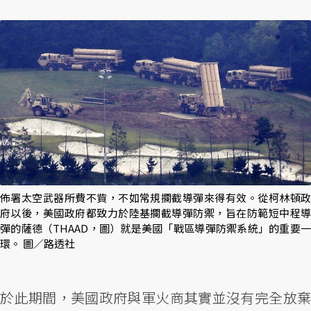
佈署太空武器所費不貲，不如常規攔截導彈來得有效。從柯林頓政
府以後，美國政府都致力於陸基攔截導彈防禦，旨在防範短中程導
彈的薩德（THAAD，圖）就是美國「戰區導彈防禦系統」的重要一
環。 圖／路透社
於此期間，美國政府與軍火商其實並沒有完全放棄