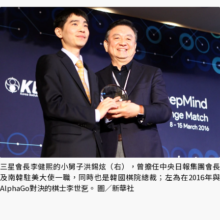
三星會長李健熙的小舅子洪錫炫（右），曾擔任中央日報集團會長
及南韓駐美大使一職，同時也是韓國棋院總裁；左為在2016年與
AlphaGo對決的棋士李世乭。 圖／新華社