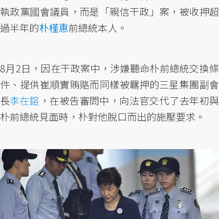
執政黨國會議員，而是「親信干政」案，被收押超
過半年的
朴槿惠
前總統本人。
8月2日，因在干政案中，涉嫌聽命朴前總統交換條
件、提供崔順實賄賂而同樣被羈押的三星集團副會
長
李在鎔
，在被告審問中，向法官交代了去年初
朴前總統見面時，朴對他脫口而出的施壓要求。