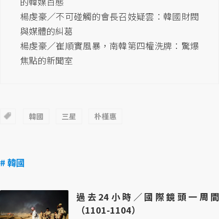
的韓媒百態
楊虔豪／不可碰觸的會長召妓疑雲：韓國財閥
與媒體的糾葛
楊虔豪／崔順實風暴，南韓第四權洗牌：驚爆
焦點的新聞室
韓國
三星
朴槿惠
# 韓國
過去24小時／國際鏡頭一周間
（1101-1104）