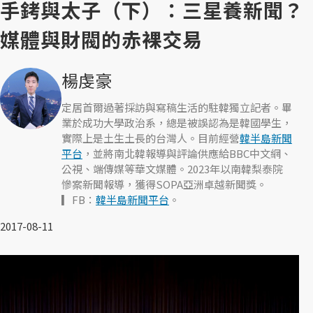
手銬與太子（下）：三星養新聞？
媒體與財閥的赤裸交易
楊虔豪
定居首爾過著採訪與寫稿生活的駐韓獨立記者。畢
業於成功大學政治系，總是被誤認為是韓國學生，
實際上是土生土長的台灣人。目前經營
韓半島新聞
平台
，並將南北韓報導與評論供應給BBC中文網、
公視、端傳媒等華文媒體。2023年以南韓梨泰院
慘案新聞報導，獲得SOPA亞洲卓越新聞獎。
▎FB：
韓半島新聞平台
。
2017-08-11