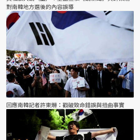
對南韓地方選後的內容誤導
回應南韓記者許東爀：戳破致命錯誤與扭曲事實