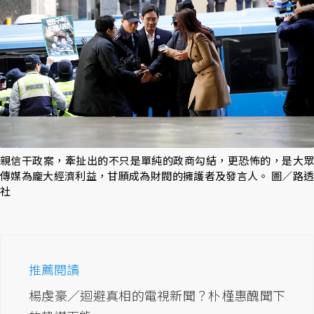
親信干政案，牽扯出的不只是單純的政商勾結，更恐怖的，是大眾
傳媒為龐大經濟利益，甘願成為財閥的擁護者及發言人。 圖／路透
社
推薦閱讀
楊虔豪／迴避真相的電視新聞？朴槿惠醜聞下