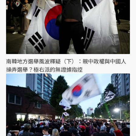
南韓地方選舉風波釋疑（下）：親中政權與中國人
操弄選舉？極右派的無證據指控