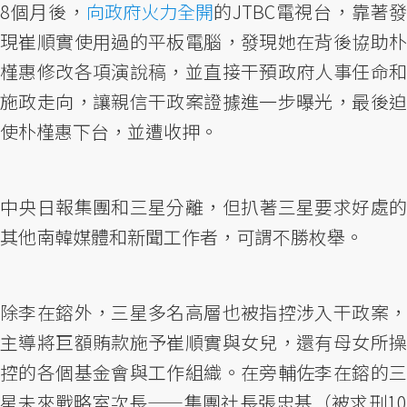
8個月後，
向政府火力全開
的JTBC電視台，靠著
現崔順實使用過的平板電腦，發現她在背後協助朴
槿惠修改各項演說稿，並直接干預政府人事任命和
施政走向，讓親信干政案證據進一步曝光，最後迫
使朴槿惠下台，並遭收押。
中央日報集團和三星分離，但扒著三星要求好處的
其他南韓媒體和新聞工作者，可謂不勝枚舉。
除李在鎔外，三星多名高層也被指控涉入干政案，
主導將巨額賄款施予崔順實與女兒，還有母女所操
控的各個基金會與工作組織。在旁輔佐李在鎔的三
星未來戰略室次長——集團社長張忠基（被求刑10