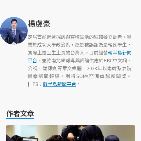
楊虔豪
定居首爾過著採訪與寫稿生活的駐韓獨立記者。畢
業於成功大學政治系，總是被誤認為是韓國學生，
實際上是土生土長的台灣人。目前經營
韓半島新聞
平台
，並將南北韓報導與評論供應給BBC中文網、
公視、端傳媒等華文媒體。2023年以南韓梨泰院
慘案新聞報導，獲得SOPA亞洲卓越新聞獎。
▎FB：
韓半島新聞平台
。
作者文章