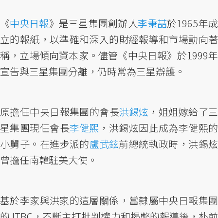
《
中央日報
》是三星集團創辦人
李秉喆
於1965年
立的報紙，以準確和深入的財經報導和市場動向著
稱，立場傾向資本家。儘管《中央日報》於1999年
宣告與三星集團分離，仍時常為三星辯護。
原擔任中央日報集團的會長
洪錫炫
，姐姐嫁給了
星集團現任會長
李健熙
，洪錫炫因此成為李健熙
小舅子。在進步派的
盧武鉉
前總統執政時，洪錫
曾擔任南韓駐美大使。
基於李家與洪家的這層關係，當隸屬中央日報集團
的JTBC，不斷主打批判權力和揭弊的報導後，朴前