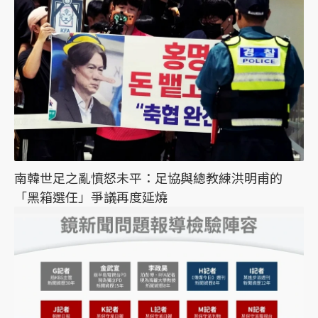
南韓世足之亂憤怒未平：足協與總教練洪明甫的
「黑箱選任」爭議再度延燒