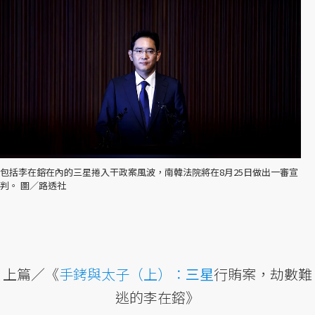
包括李在鎔在內的三星捲入干政案風波，南韓法院將在8月25日做出一審宣
判。 圖／路透社
上篇／《
手銬與太子（上）：
三星
行賄案，劫數難
逃的李在鎔》