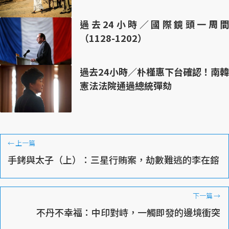
過去24小時／國際鏡頭一周間
（1128-1202）
過去24小時／朴槿惠下台確認！南韓
憲法法院通過總統彈劾
←
上一篇
手銬與太子（上）：三星行賄案，劫數難逃的李在鎔
下一篇
→
不丹不幸福：中印對峙，一觸即發的邊境衝突