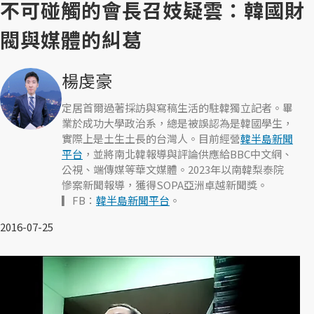
不可碰觸的會長召妓疑雲：韓國財
閥與媒體的糾葛
楊虔豪
定居首爾過著採訪與寫稿生活的駐韓獨立記者。畢
業於成功大學政治系，總是被誤認為是韓國學生，
實際上是土生土長的台灣人。目前經營
韓半島新聞
平台
，並將南北韓報導與評論供應給BBC中文網、
公視、端傳媒等華文媒體。2023年以南韓梨泰院
慘案新聞報導，獲得SOPA亞洲卓越新聞獎。
▎FB：
韓半島新聞平台
。
2016-07-25