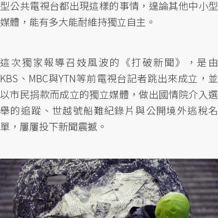
型公共電視台都出現這樣的事情，遑論其他中小型
媒體，能有多大能耐維持獨立自主。
這次獨家報導召妓風波的《打破新聞》，是由
KBS、MBC與YTN等前電視台記者跳出來成立，並
以市民捐款而成立的獨立媒體，做出國情院介入選
舉的追蹤、世越號船難紀錄片與公開境外逃稅名
單，屢屢投下新聞震撼。