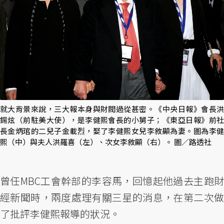
就大背景來說，三大報本身與財閥過從甚密。《中央日報》會長洪
錫炫（前駐美大使），是李健熙會長的小舅子；《東亞日報》前社
長金炳琯的二兒子金載烈，娶了李健熙女兒李敘顯為妻。圖為李健
熙（中）與夫人洪羅喜（左）、次女李敘顯（右）。 圖／路透社
曾任MBC工會幹部的李容馬，回憶起他過去主跑財
經新聞時，兩度處理有關三星的消息，在第二次做
了批評李健熙報導的狀況。