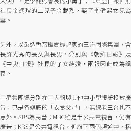
大使），是李健熙會長的小舅子；《東亞日報》前
社長金炳琯的二兒子金載烈，娶了李健熙女兒為
妻。
另外，以製造香菸販賣機起家的三洋國際集團，會
長許光秀的長女與長男，分別與《朝鮮日報》及
《中央日報》社長的子女結婚，兩報因此成為親
家。
三星集團還分別在三大報與其他中小型報紙投放廣
告，已是各媒體的「衣食父母」，無線老三台也不
意外。SBS為民營；MBC雖是半公共電視台，仍有
廣告；KBS是公共電視台，但旗下兩個頻道中，播