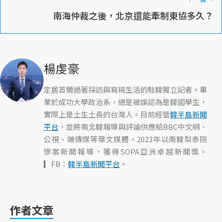
南海仲裁之後，北京還能牽制東協多久？
楊虔豪
定居首爾過著採訪與寫稿生活的駐韓獨立記者。畢
業於成功大學政治系，總是被誤認為是韓國學生，
實際上是土生土長的台灣人。目前經營
韓半島新聞
平台
，並將南北韓報導與評論供應給BBC中文網、
公視、端傳媒等華文媒體。2023年以南韓梨泰院
慘案新聞報導，獲得SOPA亞洲卓越新聞獎。
▎FB：
韓半島新聞平台
。
作者文章