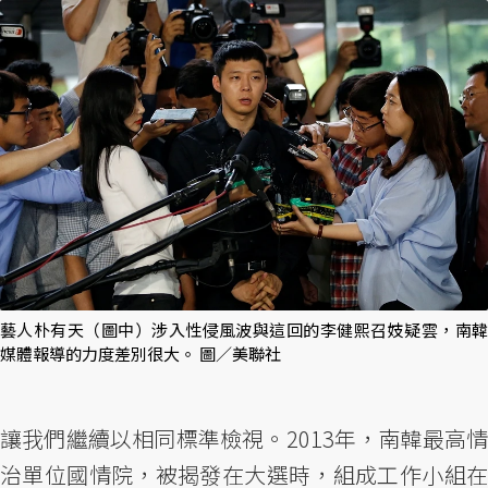
藝人朴有天（圖中）涉入性侵風波與這回的李健熙召妓疑雲，南韓
媒體報導的力度差別很大。 圖／美聯社
讓我們繼續以相同標準檢視。2013年，南韓最高情
治單位國情院，被揭發在大選時，組成工作小組在