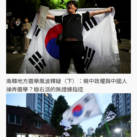
南韓地方選舉風波釋疑（下）：親中政權與中國人
操弄選舉？極右派的無證據指控