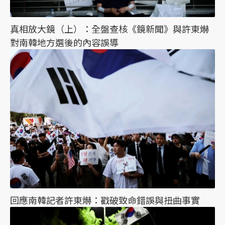
真相放大鏡（上）：全盤查核《鏡新聞》與許東爀
對南韓地方選後的內容誤導
回應南韓記者許東爀：戳破致命錯誤與扭曲事實