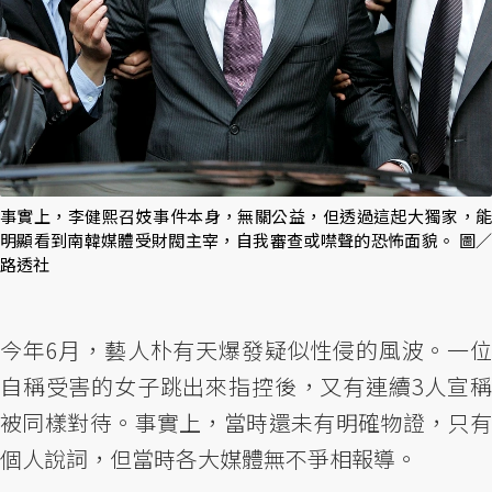
事實上，李健熙召妓事件本身，無關公益，但透過這起大獨家，能
明顯看到南韓媒體受財閥主宰，自我審查或噤聲的恐怖面貌。 圖／
路透社
今年6月，藝人朴有天爆發疑似性侵的風波。一位
自稱受害的女子跳出來指控後，又有連續3人宣稱
被同樣對待。事實上，當時還未有明確物證，只有
個人說詞，但當時各大媒體無不爭相報導。