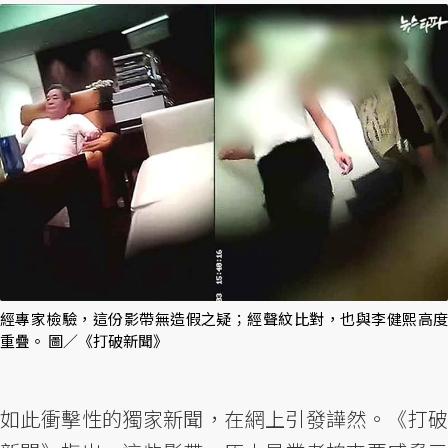
經專家檢驗，這份影帶無造假之疑；經聲紋比對，也與李健熙高度
重疊。 圖／《打破新聞》
如此衝擊性的獨家新聞，在網上引發譁然。《打破