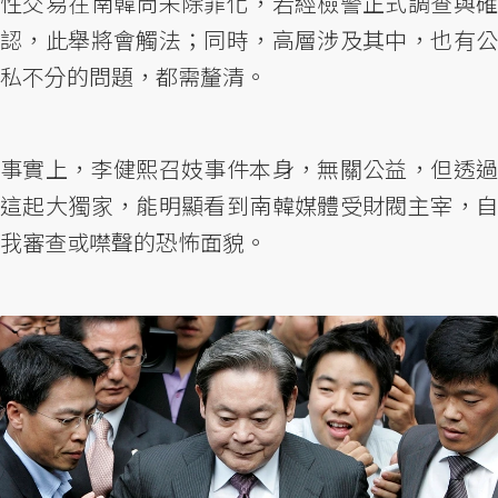
性交易在南韓尚未除罪化，若經檢警正式調查與確
認，此舉將會觸法；同時，高層涉及其中，也有公
私不分的問題，都需釐清。
事實上，李健熙召妓事件本身，無關公益，但透過
這起大獨家，能明顯看到南韓媒體受財閥主宰，自
我審查或噤聲的恐怖面貌。