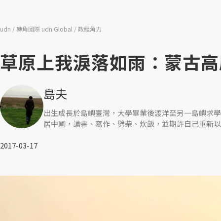
udn
轉角國際 udn Global
政經角力
草原上我淚落如雨：蒙古高
島夫
出生成長於島嶼臺灣，大學畢業後渡洋至另一島嶼求學
居中國，讀書、寫作、劈柴、炊飯，並期許自己重新以
2017-03-17