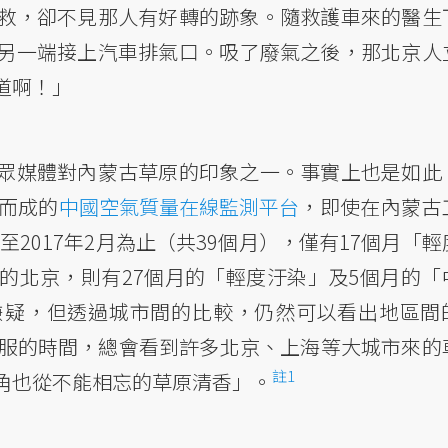
救，卻不見那人有好轉的跡象。隨救護車來的醫生
另一端接上汽車排氣口。吸了廢氣之後，那北京人
道啊！」
眾媒體對內蒙古草原的印象之一。事實上也是如此
而成的
中國空氣質量在線監測平台
，即使在內蒙古
至2017年2月為止（共39個月），僅有17個月「輕
的北京，則有27個月的「輕度汙染」及5個月的「
嫌疑，但透過城市間的比較，仍然可以看出地區間
舒服的時間，總會看到許多北京、上海等大城市來的
註1
角也從不能相忘的草原清香」。