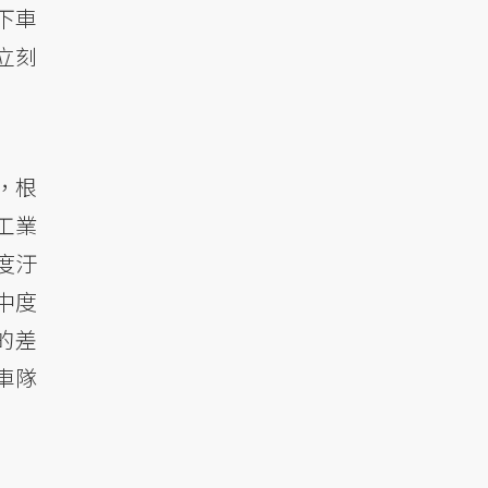
下車
立刻
，根
工業
度汙
中度
的差
車隊