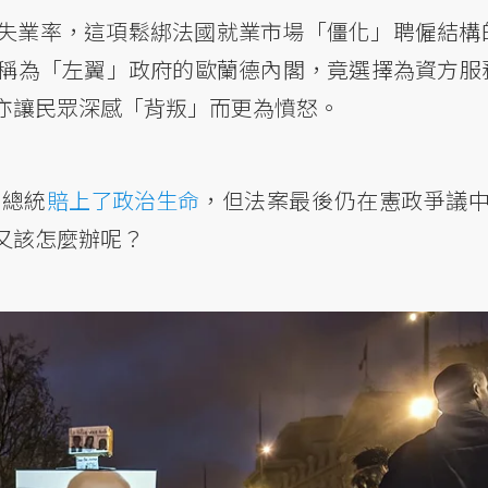
高失業率，這項鬆綁法國就業市場「僵化」聘僱結構
稱為「左翼」政府的歐蘭德內閣，竟選擇為資方服
亦讓民眾深感「背叛」而更為憤怒。
德總統
賠上了政治生命
，但法案最後仍在憲政爭議中
又該怎麼辦呢？