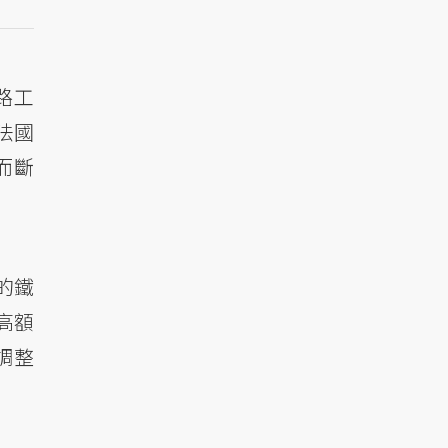
路工
法國
而斷
的鐵
高額
調整