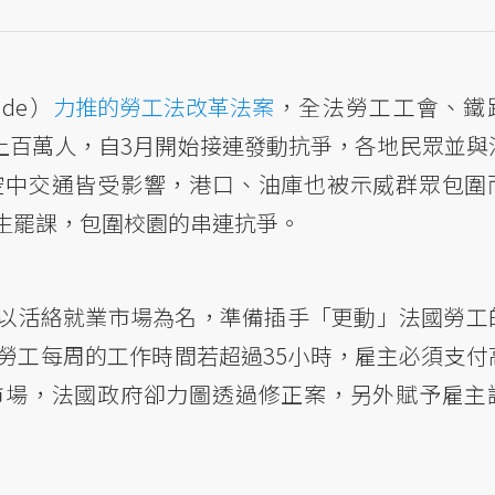
nde）
力推的勞工法改革法案
，全法勞工工會、鐵
等上百萬人，自3月開始接連發動抗爭，各地民眾並與
空中交通皆受影響，港口、油庫也被示威群眾包圍
生罷課，包圍校園的串連抗爭。
以活絡就業市場為名，準備插手「更動」法國勞工
勞工每周的工作時間若超過35小時，雇主必須支付
市場，法國政府卻力圖透過修正案，另外賦予雇主