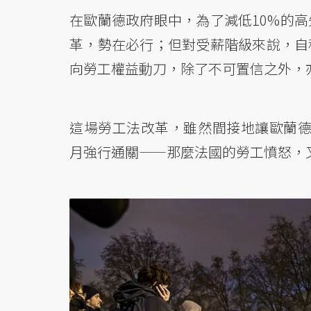
在歐蘭德政府眼中，為了減低10%的
革，勢在必行；但對受薪階級來說，自
向勞工權益動刀，除了不可置信之外，
這場勞工法改革，雖然間接地讓歐蘭
月強行通關——那麼法國的勞工憤怒，