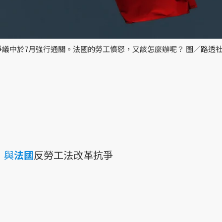
爭議中於7月強行通關。法國的勞工憤怒，又該怎麼辦呢？ 圖／路透
，與
法國
反勞工法改革抗爭