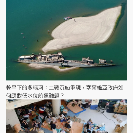
乾旱下的多瑙河：二戰沉船重現，塞爾維亞政府如
何應對低水位航運難題？