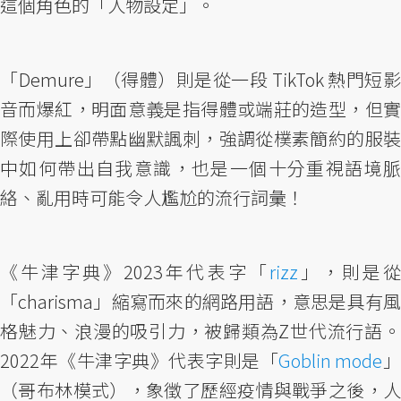
這個角色的「人物設定」。
「Demure」（得體）則是從一段 TikTok 熱門短影
音而爆紅，明面意義是指得體或端莊的造型，但實
際使用上卻帶點幽默諷刺，強調從樸素簡約的服裝
中如何帶出自我意識，也是一個十分重視語境脈
絡、亂用時可能令人尷尬的流行詞彙！
《牛津字典》2023年代表字「
rizz
」，則是
「charisma」縮寫而來的網路用語，意思是具有風
格魅力、浪漫的吸引力，被歸類為Z世代流行語。
2022年《牛津字典》代表字則是「
Goblin mode
（哥布林模式），象徵了歷經疫情與戰爭之後，人