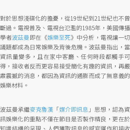
對於思想淺碟化的擔憂，從19世紀到21世紀也不曾
斷過。電視普及、電視台氾濫的1985年，美國傳播
學者
波茲曼
即在《
娛樂至死
》中分析，電視讓一切
議題都成為日常娛樂及背後危機。波茲曼指出，當
資訊量變多，且在家中客廳、任何時段都觸手可
得，接收者反而更容易接受簡化有趣的資訊，再嚴
肅震撼的消息，都因為資訊的通膨而成了無意義的
娛樂材料。
波茲曼承繼
麥克魯漢
「
媒介即訊息
」思想，認為
訊娛樂化的重點不僅在節目是否製作精良，更在於
知識結構的呈現、人們獲取訊息的感官運作和接收