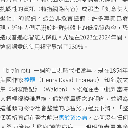
挑戰性的資訊（特指網路內容）或那些「刻意使人
退化」的資訊。這並非危言聳聽，許多專家已發
現，近年人們沉溺於社群媒體上的低品質內容，恐
造成普遍心智能力降低。光是在2023至2024年間，
這個詞彙的使用頻率暴增了230%。
「brain rot」一詞的出現時代相當早，是在1854年
美國作家
梭羅
（Henry David Thoreau） 知名散文
集《湖濱散記》（Walden）。梭羅在書中批判當時
人們輕視複雜思維、偏好簡單概念的傾向，並認為
這種傾向將令社會整體的心智努力程度下滑，「整
個英格蘭都在努力解決
馬鈴薯疫病
，為何沒有任
人努力治療大腦腐蝕的病症——明明後者更為廣