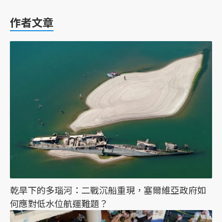
作者文章
乾旱下的多瑙河：二戰沉船重現，塞爾維亞政府如
何應對低水位航運難題？