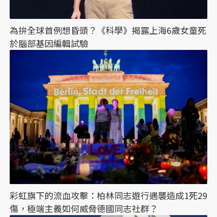
為拚全球首例想昏頭？《科學》揭露上海6歲女童死
於腦部基因編輯試驗
彩虹旗下的流血攻擊：柏林同志遊行遇襲造成1死29
傷，極端主義如何威脅德國同志社群？