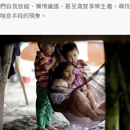
們自我放縱、懶惰邋遢、甚至貪婪享樂主義，尋找
喘息手段的現象。