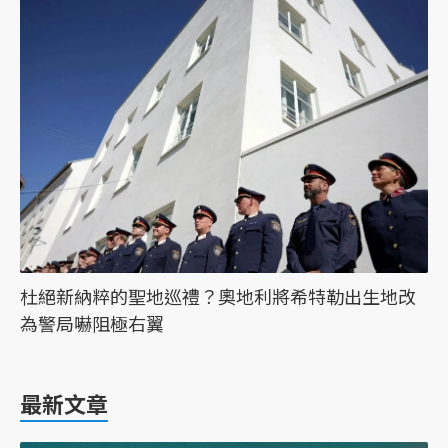
杜絕新納粹的聖地巡禮？奧地利將希特勒出生地改
為警局嚇阻極右翼
最新文章