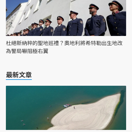
杜絕新納粹的聖地巡禮？奧地利將希特勒出生地改
為警局嚇阻極右翼
最新文章