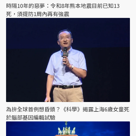
時隔10年的惡夢：令和8年熊本地震目前已知13
死，須提防1周內再有強震
為拚全球首例想昏頭？《科學》揭露上海6歲女童死
於腦部基因編輯試驗