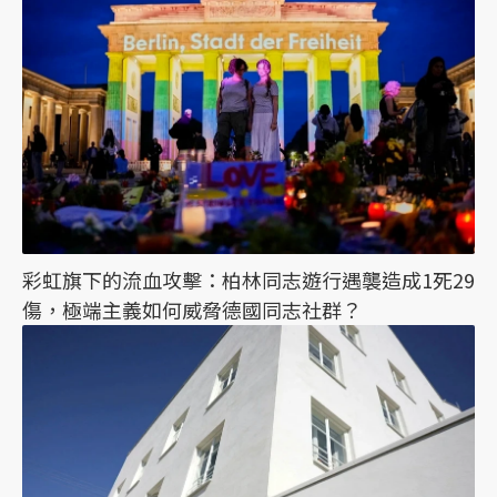
彩虹旗下的流血攻擊：柏林同志遊行遇襲造成1死29
傷，極端主義如何威脅德國同志社群？