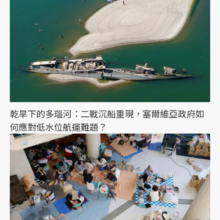
乾旱下的多瑙河：二戰沉船重現，塞爾維亞政府如
何應對低水位航運難題？