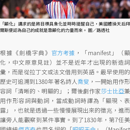
「顯化」講求的是將目標具象化並時時提醒自己，美國體操天后拜
爾斯便認為自己的成就是靠顯化的力量而來。 圖／路透社
根據《劍橋字典》
官方考據
，「manifest」（
化，中文原意見註）並不是近年才出現的新造詞
彙，而是從拉丁文或法文借用到英語。最早使用的
歷史可追溯到1380年著名詩人
喬叟
，一開始用作
容詞「清晰的、明顯的」；爾後劇作家
莎士比亞
用作形容詞與動詞，當成動詞時譯為「顯現、表
露」，也就是透過一些慢慢展現出來的徵兆，進而
讓旁人能觀察到某件事實。到了1830年，第7任美
國總統
傑克森
也用名詞的「
昭昭天命
」（Manifest