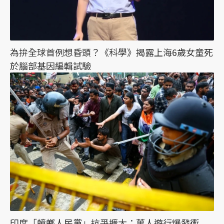
為拚全球首例想昏頭？《科學》揭露上海6歲女童死
於腦部基因編輯試驗
印度「蟑螂人民黨」抗爭擴大：萬人遊行爆發衝