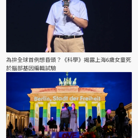
為拚全球首例想昏頭？《科學》揭露上海6歲女童死
於腦部基因編輯試驗