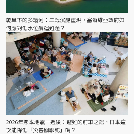
乾旱下的多瑙河：二戰沉船重現，塞爾維亞政府如
何應對低水位航運難題？
2026年熊本地震一週後：避難的前車之鑑，日本這
次能降低「災害關聯死」嗎？