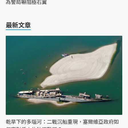
為警局嚇阻極右翼
最新文章
乾旱下的多瑙河：二戰沉船重現，塞爾維亞政府如