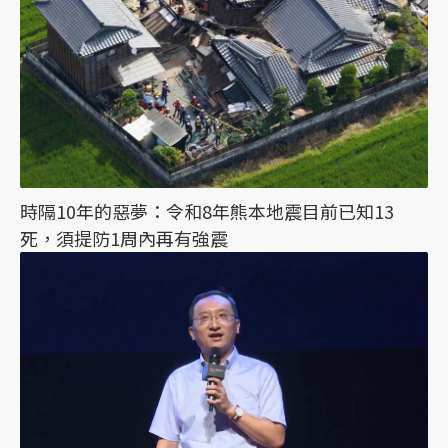
時隔10年的惡夢：令和8年熊本地震目前已知13
死，須提防1周內再有強震