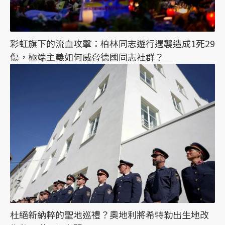
彩虹旗下的流血攻擊：柏林同志遊行遇襲造成1死29
傷，極端主義如何威脅德國同志社群？
杜絕新納粹的聖地巡禮？奧地利將希特勒出生地改