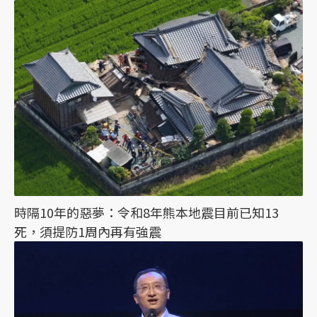
時隔10年的惡夢：令和8年熊本地震目前已知13
死，須提防1周內再有強震