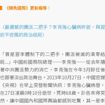
《轉角國際》更新報導：
〈最遺憾的團派二把手？李克強心臟病猝逝，與習
近平逆風的政治結局〉
「曾是習李體制下的二把手，團派被滅的清零結
局...」中國前國務院總理——李克強——從去年隨
著中共團派勢力的消亡，李克強在今年3月卸任後
也跟著淡出政治舞台。2023年10月27日，中國官媒
《央視》在早上突發新聞快訊：李克強心臟病發，
在27日凌晨0時10分逝世，死時68歲。訃告來得突
然，讓中國國內和國際輿論都感到吃驚，其一是李